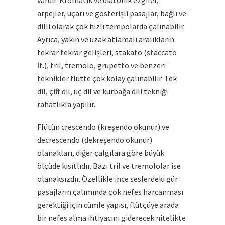
vardır. Kromatik ve diatonik ezgiler,
arpejler, uçarı ve gösterişli pasajlar, bağlı ve
dilli olarak çok hızlı tempolarda çalınabilir.
Ayrıca, yakın ve uzak atlamalı aralıkların
tekrar tekrar gelişleri, stakato (staccato
İt.), tril, tremolo, grupetto ve benzeri
teknikler flütte çok kolay çalınabilir. Tek
dil, çift dil, üç dil ve kurbağa dili tekniği
rahatlıkla yapılır.
Flütün crescendo (kreşendo okunur) ve
decrescendo (dekreşendo okunur)
olanakları, diğer çalgılara göre büyük
ölçüde kısıtlıdır. Bazı tril ve tremololar ise
olanaksızdır. Özellikle ince seslerdeki gür
pasajların çalımında çok nefes harcanması
gerektiği için cümle yapısı, flütçüye arada
bir nefes alma ihtiyacını giderecek nitelikte