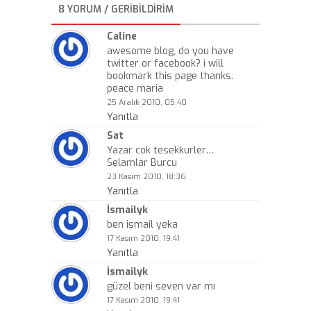
8 YORUM / GERIBILDIRIM
Caline
awesome blog, do you have
twitter or facebook? i will
bookmark this page thanks.
peace maria
25 Aralık 2010, 05:40
Yanıtla
Sat
Yazar cok tesekkurler…
Selamlar Burcu
23 Kasım 2010, 18:36
Yanıtla
İsmailyk
ben ismail yeka
17 Kasım 2010, 19:41
Yanıtla
İsmailyk
güzel beni seven var mı
17 Kasım 2010, 19:41