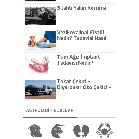
Çıkarın
Silahlı Yakın Koruma
Vezikovajinal Fistül
Nedir? Tedavisi Nasıl
Olur?
Tüm Ağız İmplant
Tedavisi Nedir?
Tokat Çekici –
Diyarbakır Oto Çekici –
İstanbul Oto Çekici
ASTROLOJİ - BURÇLAR