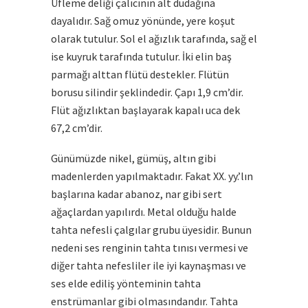
Üfleme deliği çalıcının alt dudağına
dayalıdır. Sağ omuz yönünde, yere koşut
olarak tutulur. Sol el ağızlık tarafında, sağ el
ise kuyruk tarafında tutulur. İki elin baş
parmağı alttan flütü destekler. Flütün
borusu silindir şeklindedir. Çapı 1,9 cm’dir.
Flüt
ağızlıktan başlayarak kapalı uca dek
67,2 cm’dir.
Günümüzde nikel, gümüş, altın gibi
madenlerden yapılmaktadır. Fakat XX. yy.’lın
başlarına kadar abanoz, nar gibi sert
ağaçlardan yapılırdı. Metal olduğu halde
tahta nefesli çalgılar grubu üyesidir. Bunun
nedeni ses renginin tahta tınısı vermesi ve
diğer tahta nefesliler ile iyi kaynaşması ve
ses elde ediliş yönteminin tahta
enstrümanlar gibi olmasındandır. Tahta