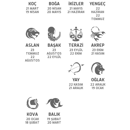
KOÇ
BOĞA
İKİZLER
YENGEÇ
21 MART
20 NİSAN
21 MAYIS
22
19 NİSAN
20 MAYIS
21 HAZİRAN
HAZİRAN
22
TEMMUZ
ASLAN
BAŞAK
TERAZİ
AKREP
23
23
23 EYLÜL
23 EKİM
TEMMUZ
AĞUSTOS
22 EKİM
21 KASIM
22
22 EYLÜL
AĞUSTOS
YAY
OĞLAK
22 KASIM
22 ARALIK
21 ARALIK
19 OCAK
KOVA
BALIK
20 OCAK
19 ŞUBAT
18 ŞUBAT
20 MART