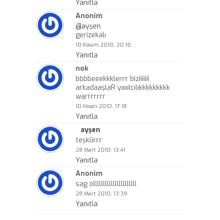
Yanıtla
Anonim
@ayşen
gerizekalı
10 Kasım 2010, 20:16
Yanıtla
nok
bbbbeeekkklerrr biziiiiiii
arkadaaşlaR yııııılcılıkkkkkkkkk
warrrrrrr
10 Nisan 2010, 17:18
Yanıtla
ayşen
teşkürrr
28 Mart 2010, 13:41
Yanıtla
Anonim
sag ollllllllllllllllllllll
28 Mart 2010, 13:39
Yanıtla