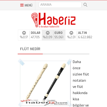
MENÜ
DOLAR
EURO
ALTIN
%0,17
47,705
%0,09
55,061
%2,01
6.622,882
FLÜT NEDIR
Daha
önce
sizlee flüt
notaları
ve flüt
hakkında
kisa
bilgiler ve