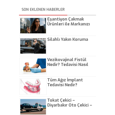
SON EKLENEN HABERLER
Eşantiyon Çakmak
Ürünleri ile Markanızı
Günlük Hayatta Öne
Çıkarın
Silahlı Yakın Koruma
Vezikovajinal Fistül
Nedir? Tedavisi Nasıl
Olur?
Tüm Ağız İmplant
Tedavisi Nedir?
Tokat Çekici –
Diyarbakır Oto Çekici –
İstanbul Oto Çekici