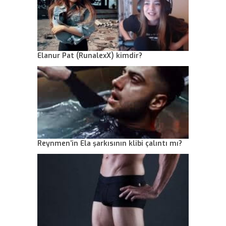
Elanur Pat (RunalexX) kimdir?
Reynmen’in Ela şarkısının klibi çalıntı mı?