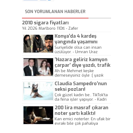
SON YORUMLANAN HABERLER
2010 sigara fiyatları
Yıl 2026 Marlboro 110tl - Zafer
Konya’da 4 kardeş
yangında yaşamını
yitirdi
Suriyelide olsa can insan
üzülüyor. - Umran Uraz
’Nazara geliriz kamyon
çarpar’ diye yazdı, trafik
kazasında öldü!
Ah be Mehmet keşke
demeseysiniz öyle :( yazık
canlara.... - Abdullah Kadir
Claudia Sampedro’nun
seksi pozları!
Çok güzel kadın be.. TikTok'ta
da fena işler yapıyor. - Kadri
Beylik
200 lira masraf çıkaran
noter şartı kalktı!
Kan emici noterler. En ufak bir
evrakı bile çok pahalıya
yapıyorlar. Allah ellerine
düşürmesin. Çok paranızı