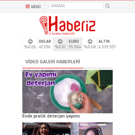
MENÜ
DOLAR
EURO
ALTIN
%0,06
47,596
%0,10
55,064
%0,68
6.539,957
VIDEO GALERI HABERLERI
Evde pratik deterjan yapımı