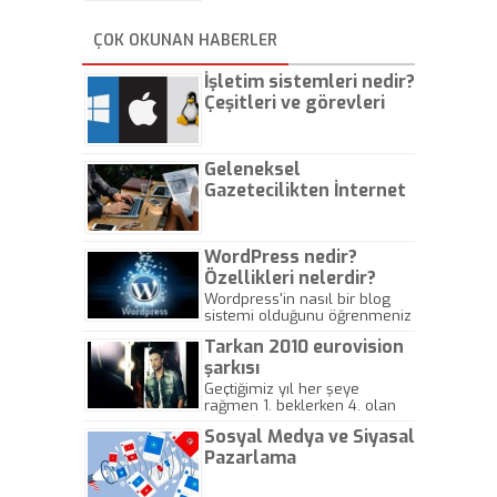
ÇOK OKUNAN HABERLER
İşletim sistemleri nedir?
Çeşitleri ve görevleri
nelerdir?
Geleneksel
Gazetecilikten İnternet
Gazeteciliğine!
WordPress nedir?
Özellikleri nelerdir?
Wordpress'in nasıl bir blog
sistemi olduğunu öğrenmeniz
için hazırlanmış bir yazıdır.
Tarkan 2010 eurovision
şarkısı
Geçtiğimiz yıl her şeye
rağmen 1. beklerken 4. olan
hadiseli Türkiye, sadece vücut
Sosyal Medya ve Siyasal
gösterisinin bu yarışmada
önemli olmadığını anlamıştır.
Pazarlama
Bu yıl Megastar Tarkan
geliyor, sahneye!