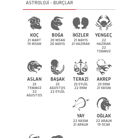
ASTROLOJİ - BURÇLAR
KOÇ
BOĞA
İKİZLER
YENGEÇ
21 MART
20 NİSAN
21 MAYIS
22
19 NİSAN
20 MAYIS
21 HAZİRAN
HAZİRAN
22
TEMMUZ
ASLAN
BAŞAK
TERAZİ
AKREP
23
23
23 EYLÜL
23 EKİM
TEMMUZ
AĞUSTOS
22 EKİM
21 KASIM
22
22 EYLÜL
AĞUSTOS
YAY
OĞLAK
22 KASIM
22 ARALIK
21 ARALIK
19 OCAK