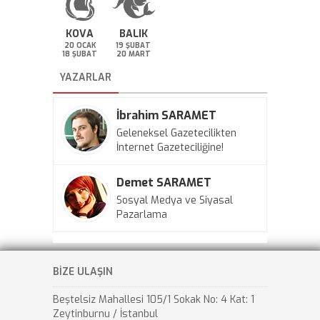
KOVA
BALIK
20 OCAK
19 ŞUBAT
18 ŞUBAT
20 MART
YAZARLAR
İbrahim SARAMET
Geleneksel Gazetecilikten
İnternet Gazeteciliğine!
Demet SARAMET
Sosyal Medya ve Siyasal
Pazarlama
BİZE ULAŞIN
Beştelsiz Mahallesi 105/1 Sokak No: 4 Kat: 1
Zeytinburnu / İstanbul