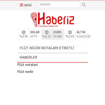
MENÜ
DOLAR
EURO
ALTIN
%0,18
47,711
%0,32
55,188
%2,59
6.660,545
FLÜT MÜZIK NOTALARI ETIKETLI
HABERLER
Flüt notalari
Flüt nedir