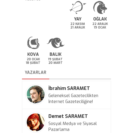
YAY
OĞLAK
22 KASIM
22 ARALIK
21 ARALIK
19 OCAK
KOVA
BALIK
20 OCAK
19 ŞUBAT
18 ŞUBAT
20 MART
YAZARLAR
İbrahim SARAMET
Geleneksel Gazetecilikten
İnternet Gazeteciliğine!
Demet SARAMET
Sosyal Medya ve Siyasal
Pazarlama