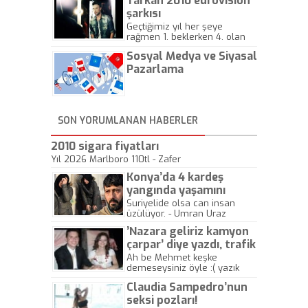
Tarkan 2010 eurovision
şarkısı
Geçtiğimiz yıl her şeye
rağmen 1. beklerken 4. olan
hadiseli Türkiye, sadece vücut
Sosyal Medya ve Siyasal
gösterisinin bu yarışmada
önemli olmadığını anlamıştır.
Pazarlama
Bu yıl Megastar Tarkan
geliyor, sahneye!
SON YORUMLANAN HABERLER
2010 sigara fiyatları
Yıl 2026 Marlboro 110tl - Zafer
Konya’da 4 kardeş
yangında yaşamını
yitirdi
Suriyelide olsa can insan
üzülüyor. - Umran Uraz
’Nazara geliriz kamyon
çarpar’ diye yazdı, trafik
kazasında öldü!
Ah be Mehmet keşke
demeseysiniz öyle :( yazık
canlara.... - Abdullah Kadir
Claudia Sampedro’nun
seksi pozları!