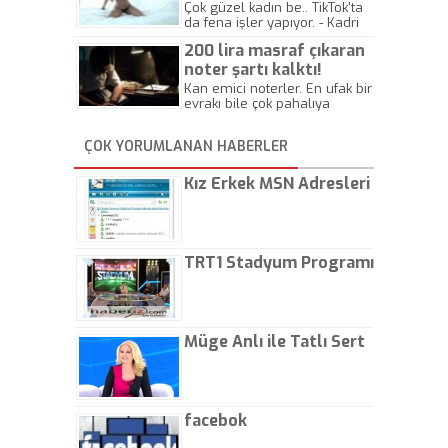
Çok güzel kadın be.. TikTok'ta
da fena işler yapıyor. - Kadri
Beylik
200 lira masraf çıkaran
noter şartı kalktı!
Kan emici noterler. En ufak bir
evrakı bile çok pahalıya
yapıyorlar. Allah ellerine
düşürmesin. Çok paranızı
ÇOK YORUMLANAN HABERLER
kaptırıyorsunuz. - Kayhan
Gezenti
Kız Erkek MSN Adresleri
TRT1 Stadyum Programı
Müge Anlı ile Tatlı Sert
facebok