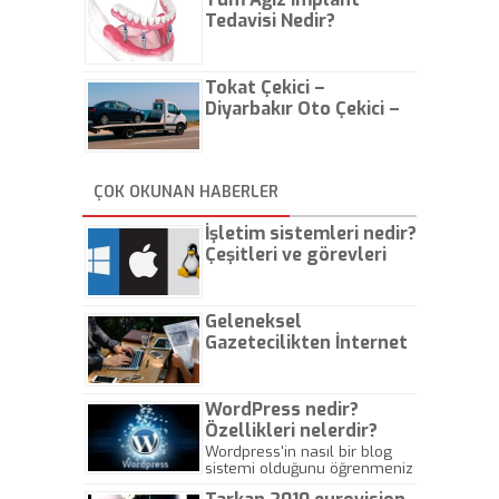
Tedavisi Nedir?
Tokat Çekici –
Diyarbakır Oto Çekici –
İstanbul Oto Çekici
ÇOK OKUNAN HABERLER
İşletim sistemleri nedir?
Çeşitleri ve görevleri
nelerdir?
Geleneksel
Gazetecilikten İnternet
Gazeteciliğine!
WordPress nedir?
Özellikleri nelerdir?
Wordpress'in nasıl bir blog
sistemi olduğunu öğrenmeniz
için hazırlanmış bir yazıdır.