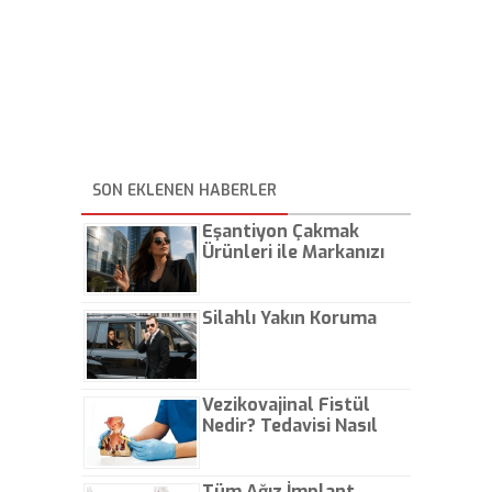
SON EKLENEN HABERLER
Eşantiyon Çakmak
Ürünleri ile Markanızı
Günlük Hayatta Öne
Çıkarın
Silahlı Yakın Koruma
Vezikovajinal Fistül
Nedir? Tedavisi Nasıl
Olur?
Tüm Ağız İmplant