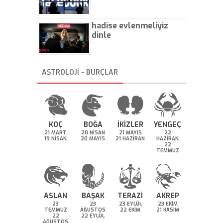
hadise evlenmeliyiz
dinle
ASTROLOJİ - BURÇLAR
KOÇ
BOĞA
İKİZLER
YENGEÇ
21 MART
20 NİSAN
21 MAYIS
22
19 NİSAN
20 MAYIS
21 HAZİRAN
HAZİRAN
22
TEMMUZ
ASLAN
BAŞAK
TERAZİ
AKREP
23
23
23 EYLÜL
23 EKİM
TEMMUZ
AĞUSTOS
22 EKİM
21 KASIM
22
22 EYLÜL
AĞUSTOS