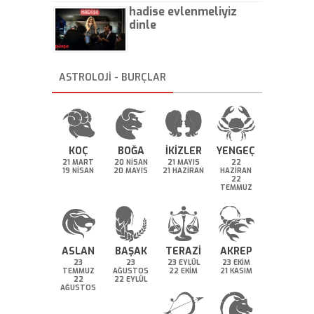
hadise evlenmeliyiz
dinle
ASTROLOJİ - BURÇLAR
KOÇ
BOĞA
İKİZLER
YENGEÇ
21 MART
20 NİSAN
21 MAYIS
22
19 NİSAN
20 MAYIS
21 HAZİRAN
HAZİRAN
22
TEMMUZ
ASLAN
BAŞAK
TERAZİ
AKREP
23
23
23 EYLÜL
23 EKİM
TEMMUZ
AĞUSTOS
22 EKİM
21 KASIM
22
22 EYLÜL
AĞUSTOS