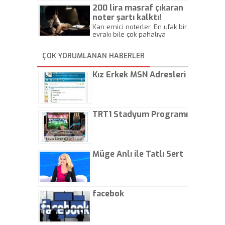
Beylik
200 lira masraf çıkaran
noter şartı kalktı!
Kan emici noterler. En ufak bir
evrakı bile çok pahalıya
yapıyorlar. Allah ellerine
düşürmesin. Çok paranızı
ÇOK YORUMLANAN HABERLER
kaptırıyorsunuz. - Kayhan
Gezenti
Kız Erkek MSN Adresleri
TRT1 Stadyum Programı
Müge Anlı ile Tatlı Sert
facebok