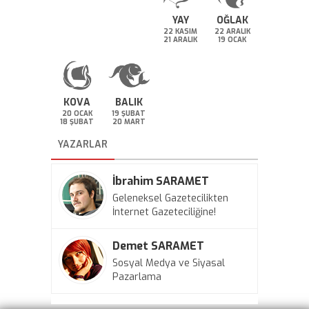
YAY
OĞLAK
22 KASIM
22 ARALIK
21 ARALIK
19 OCAK
KOVA
BALIK
20 OCAK
19 ŞUBAT
18 ŞUBAT
20 MART
YAZARLAR
İbrahim SARAMET
Geleneksel Gazetecilikten
İnternet Gazeteciliğine!
Demet SARAMET
Sosyal Medya ve Siyasal
Pazarlama