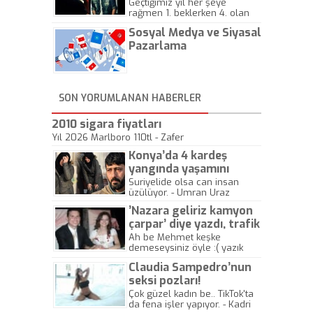
Geçtiğimiz yıl her şeye
rağmen 1. beklerken 4. olan
hadiseli Türkiye, sadece vücut
Sosyal Medya ve Siyasal
gösterisinin bu yarışmada
önemli olmadığını anlamıştır.
Pazarlama
Bu yıl Megastar Tarkan
geliyor, sahneye!
SON YORUMLANAN HABERLER
2010 sigara fiyatları
Yıl 2026 Marlboro 110tl - Zafer
Konya’da 4 kardeş
yangında yaşamını
yitirdi
Suriyelide olsa can insan
üzülüyor. - Umran Uraz
’Nazara geliriz kamyon
çarpar’ diye yazdı, trafik
kazasında öldü!
Ah be Mehmet keşke
demeseysiniz öyle :( yazık
canlara.... - Abdullah Kadir
Claudia Sampedro’nun
seksi pozları!
Çok güzel kadın be.. TikTok'ta
da fena işler yapıyor. - Kadri