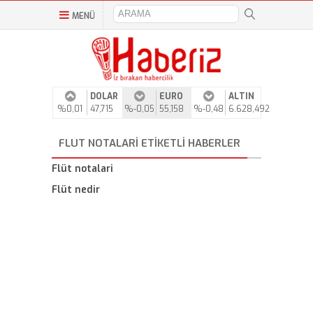
MENÜ
DOLAR
EURO
ALTIN
%0,01
47,715
%-0,05
55,158
%-0,48
6.628,492
FLUT NOTALARI ETIKETLI HABERLER
Flüt notalari
Flüt nedir