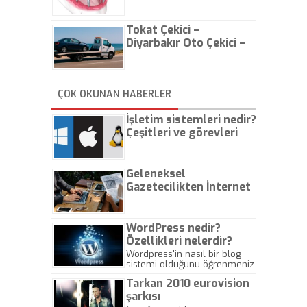
Tokat Çekici –
Diyarbakır Oto Çekici –
İstanbul Oto Çekici
ÇOK OKUNAN HABERLER
İşletim sistemleri nedir?
Çeşitleri ve görevleri
nelerdir?
Geleneksel
Gazetecilikten İnternet
Gazeteciliğine!
WordPress nedir?
Özellikleri nelerdir?
Wordpress'in nasıl bir blog
sistemi olduğunu öğrenmeniz
için hazırlanmış bir yazıdır.
Tarkan 2010 eurovision
şarkısı