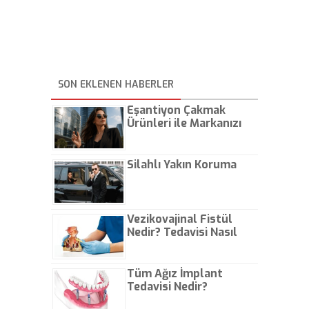
SON EKLENEN HABERLER
Eşantiyon Çakmak
Ürünleri ile Markanızı
Günlük Hayatta Öne
Çıkarın
Silahlı Yakın Koruma
Vezikovajinal Fistül
Nedir? Tedavisi Nasıl
Olur?
Tüm Ağız İmplant
Tedavisi Nedir?