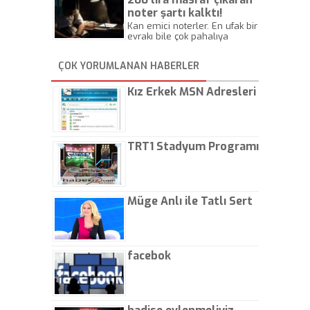
noter şartı kalktı!
Kan emici noterler. En ufak bir
evrakı bile çok pahalıya
yapıyorlar. Allah ellerine
düşürmesin. Çok paranızı
ÇOK YORUMLANAN HABERLER
kaptırıyorsunuz. - Kayhan
Gezenti
Kız Erkek MSN Adresleri
TRT1 Stadyum Programı
Müge Anlı ile Tatlı Sert
facebok