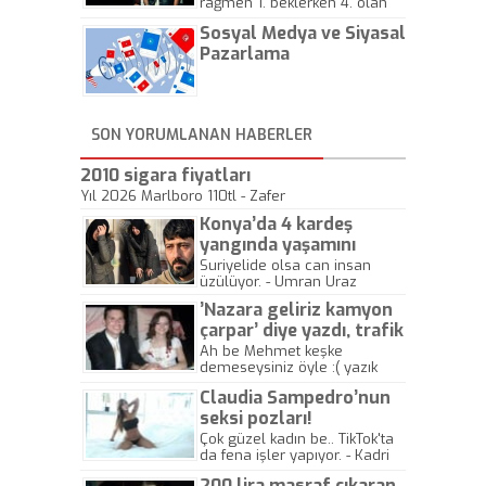
rağmen 1. beklerken 4. olan
hadiseli Türkiye, sadece vücut
Sosyal Medya ve Siyasal
gösterisinin bu yarışmada
önemli olmadığını anlamıştır.
Pazarlama
Bu yıl Megastar Tarkan
geliyor, sahneye!
SON YORUMLANAN HABERLER
2010 sigara fiyatları
Yıl 2026 Marlboro 110tl - Zafer
Konya’da 4 kardeş
yangında yaşamını
yitirdi
Suriyelide olsa can insan
üzülüyor. - Umran Uraz
’Nazara geliriz kamyon
çarpar’ diye yazdı, trafik
kazasında öldü!
Ah be Mehmet keşke
demeseysiniz öyle :( yazık
canlara.... - Abdullah Kadir
Claudia Sampedro’nun
seksi pozları!
Çok güzel kadın be.. TikTok'ta
da fena işler yapıyor. - Kadri
Beylik
200 lira masraf çıkaran