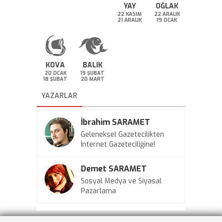
YAY
OĞLAK
22 KASIM
22 ARALIK
21 ARALIK
19 OCAK
KOVA
BALIK
20 OCAK
19 ŞUBAT
18 ŞUBAT
20 MART
YAZARLAR
İbrahim SARAMET
Geleneksel Gazetecilikten
İnternet Gazeteciliğine!
Demet SARAMET
Sosyal Medya ve Siyasal
Pazarlama