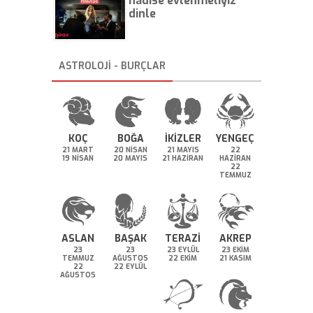
hadise evlenmeliyiz
dinle
ASTROLOJİ - BURÇLAR
KOÇ
BOĞA
İKİZLER
YENGEÇ
21 MART
20 NİSAN
21 MAYIS
22
19 NİSAN
20 MAYIS
21 HAZİRAN
HAZİRAN
22
TEMMUZ
ASLAN
BAŞAK
TERAZİ
AKREP
23
23
23 EYLÜL
23 EKİM
TEMMUZ
AĞUSTOS
22 EKİM
21 KASIM
22
22 EYLÜL
AĞUSTOS