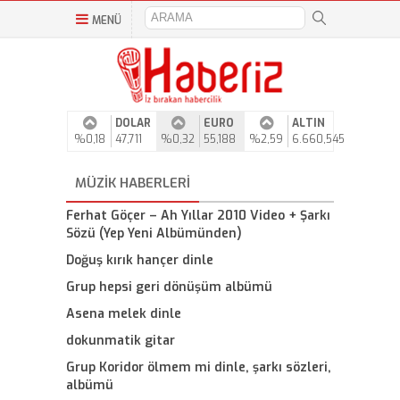
MENÜ
DOLAR
EURO
ALTIN
%0,18
47,711
%0,32
55,188
%2,59
6.660,545
MÜZIK HABERLERI
Ferhat Göçer – Ah Yıllar 2010 Video + Şarkı
Sözü (Yep Yeni Albümünden)
Doğuş kırık hançer dinle
Grup hepsi geri dönüşüm albümü
Asena melek dinle
dokunmatik gitar
Grup Koridor ölmem mi dinle, şarkı sözleri,
albümü