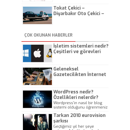
Tokat Çekici –
Diyarbakır Oto Çekici –
İstanbul Oto Çekici
ÇOK OKUNAN HABERLER
İşletim sistemleri nedir?
Çeşitleri ve görevleri
nelerdir?
Geleneksel
Gazetecilikten İnternet
Gazeteciliğine!
WordPress nedir?
Özellikleri nelerdir?
Wordpress'in nasıl bir blog
sistemi olduğunu öğrenmeniz
için hazırlanmış bir yazıdır.
Tarkan 2010 eurovision
şarkısı
Geçtiğimiz yıl her şeye