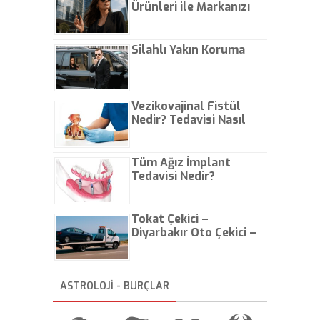
Ürünleri ile Markanızı
Günlük Hayatta Öne
Çıkarın
Silahlı Yakın Koruma
Vezikovajinal Fistül
Nedir? Tedavisi Nasıl
Olur?
Tüm Ağız İmplant
Tedavisi Nedir?
Tokat Çekici –
Diyarbakır Oto Çekici –
İstanbul Oto Çekici
ASTROLOJİ - BURÇLAR