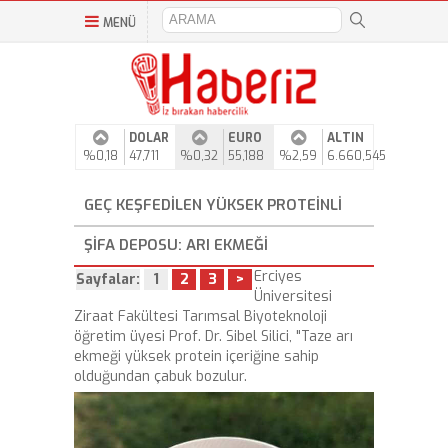
MENÜ
DOLAR
EURO
ALTIN
%0,18
47,711
%0,32
55,188
%2,59
6.660,545
GEÇ KEŞFEDILEN YÜKSEK PROTEINLI
ŞIFA DEPOSU: ARI EKMEĞI
Erciyes
Sayfalar:
1
2
3
>
Üniversitesi
Ziraat Fakültesi Tarımsal Biyoteknoloji
öğretim üyesi Prof. Dr. Sibel Silici, "Taze arı
ekmeği yüksek protein içeriğine sahip
olduğundan çabuk bozulur.