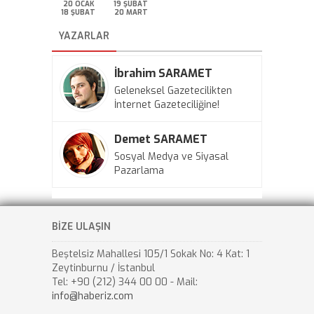
20 OCAK
19 ŞUBAT
18 ŞUBAT
20 MART
YAZARLAR
İbrahim SARAMET
Geleneksel Gazetecilikten
İnternet Gazeteciliğine!
Demet SARAMET
Sosyal Medya ve Siyasal
Pazarlama
BİZE ULAŞIN
Beştelsiz Mahallesi 105/1 Sokak No: 4 Kat: 1
Zeytinburnu / İstanbul
Tel: +90 (212) 344 00 00 - Mail:
info@haberiz.com