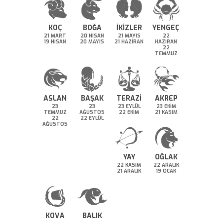
KOÇ
BOĞA
İKİZLER
YENGEÇ
21 MART
20 NİSAN
21 MAYIS
22
19 NİSAN
20 MAYIS
21 HAZİRAN
HAZİRAN
22
TEMMUZ
ASLAN
BAŞAK
TERAZİ
AKREP
23
23
23 EYLÜL
23 EKİM
TEMMUZ
AĞUSTOS
22 EKİM
21 KASIM
22
22 EYLÜL
AĞUSTOS
YAY
OĞLAK
22 KASIM
22 ARALIK
21 ARALIK
19 OCAK
KOVA
BALIK