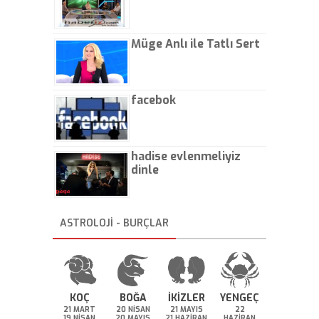
Müge Anlı ile Tatlı Sert
facebok
hadise evlenmeliyiz
dinle
ASTROLOJİ - BURÇLAR
KOÇ
BOĞA
İKİZLER
YENGEÇ
21 MART
20 NİSAN
21 MAYIS
22
19 NİSAN
20 MAYIS
21 HAZİRAN
HAZİRAN