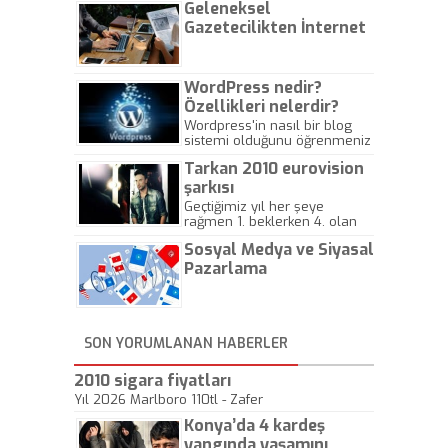
Geleneksel
Gazetecilikten İnternet
Gazeteciliğine!
WordPress nedir?
Özellikleri nelerdir?
Wordpress'in nasıl bir blog
sistemi olduğunu öğrenmeniz
için hazırlanmış bir yazıdır.
Tarkan 2010 eurovision
şarkısı
Geçtiğimiz yıl her şeye
rağmen 1. beklerken 4. olan
hadiseli Türkiye, sadece vücut
Sosyal Medya ve Siyasal
gösterisinin bu yarışmada
önemli olmadığını anlamıştır.
Pazarlama
Bu yıl Megastar Tarkan
geliyor, sahneye!
SON YORUMLANAN HABERLER
2010 sigara fiyatları
Yıl 2026 Marlboro 110tl - Zafer
Konya’da 4 kardeş
yangında yaşamını