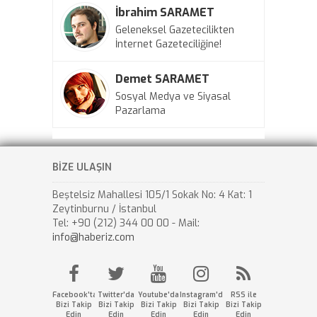
İbrahim SARAMET
Geleneksel Gazetecilikten
İnternet Gazeteciliğine!
Demet SARAMET
Sosyal Medya ve Siyasal
Pazarlama
BİZE ULAŞIN
Beştelsiz Mahallesi 105/1 Sokak No: 4 Kat: 1
Zeytinburnu / İstanbul
Tel: +90 (212) 344 00 00 - Mail:
info@haberiz.com
Facebook'ta
Twitter'da
Youtube'da
Instagram'da
RSS ile
Bizi Takip
Bizi Takip
Bizi Takip
Bizi Takip
Bizi Takip
Edin
Edin
Edin
Edin
Edin