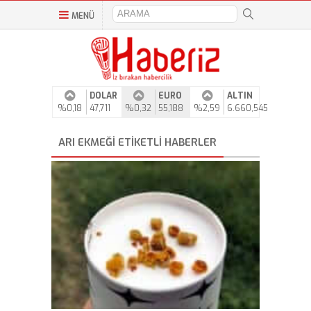
MENÜ
DOLAR
EURO
ALTIN
%0,18
47,711
%0,32
55,188
%2,59
6.660,545
ARI EKMEĞI ETIKETLI HABERLER