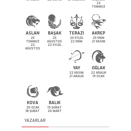
22
TEMMUZ
ASLAN
BAŞAK
TERAZİ
AKREP
23
23
23 EYLÜL
23 EKİM
TEMMUZ
AĞUSTOS
22 EKİM
21 KASIM
22
22 EYLÜL
AĞUSTOS
YAY
OĞLAK
22 KASIM
22 ARALIK
21 ARALIK
19 OCAK
KOVA
BALIK
20 OCAK
19 ŞUBAT
18 ŞUBAT
20 MART
YAZARLAR