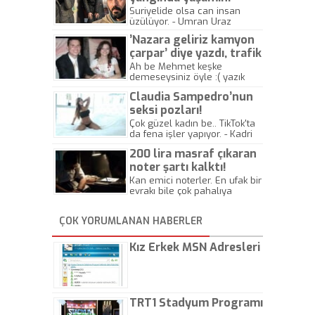
yitirdi
Suriyelide olsa can insan
üzülüyor. - Umran Uraz
’Nazara geliriz kamyon
çarpar’ diye yazdı, trafik
kazasında öldü!
Ah be Mehmet keşke
demeseysiniz öyle :( yazık
canlara.... - Abdullah Kadir
Claudia Sampedro’nun
seksi pozları!
Çok güzel kadın be.. TikTok'ta
da fena işler yapıyor. - Kadri
Beylik
200 lira masraf çıkaran
noter şartı kalktı!
Kan emici noterler. En ufak bir
evrakı bile çok pahalıya
yapıyorlar. Allah ellerine
düşürmesin. Çok paranızı
ÇOK YORUMLANAN HABERLER
kaptırıyorsunuz. - Kayhan
Gezenti
Kız Erkek MSN Adresleri
TRT1 Stadyum Programı