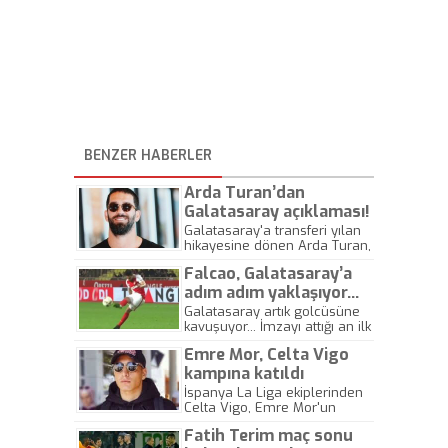
BENZER HABERLER
Arda Turan’dan
Galatasaray açıklaması!
Galatasaray'a transferi yılan
hikayesine dönen Arda Turan,
Mustafa Cengiz ve
Falcao, Galatasaray’a
yönetiminin duruşu ile Fatih
Terim'in kendisine yönelik
adım adım yaklaşıyor…
ısrarına ilişkin açıklamalarda
Galatasaray artık golcüsüne
bulundu.
kavuşuyor... İmzayı attığı an ilk
sezonun garanti ücretini peşin
Emre Mor, Celta Vigo
alacak olan Falcao'nun
maliyetini açıklıyoruz...
kampına katıldı
İspanya La Liga ekiplerinden
Celta Vigo, Emre Mor'un
kamp kadrosunda olduğunu
Fatih Terim maç sonu
açıkladı.