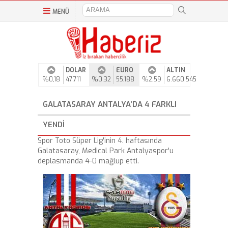
MENÜ
DOLAR
EURO
ALTIN
%0,18
47,711
%0,32
55,188
%2,59
6.660,545
GALATASARAY ANTALYA’DA 4 FARKLI
YENDI
Spor Toto Süper Lig'inin 4. haftasında
Galatasaray, Medical Park Antalyaspor'u
deplasmanda 4-0 mağlup etti.