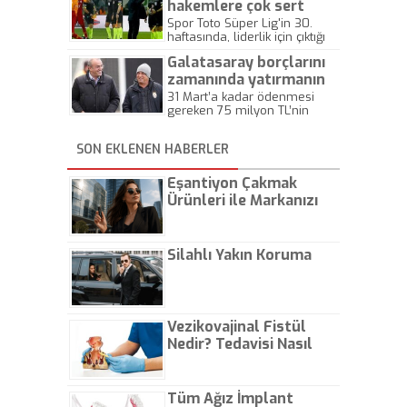
hakemlere çok sert
tepki verdi!
Spor Toto Süper Lig'in 30.
haftasında, liderlik için çıktığı
Atiker Konya deplasmanında
Galatasaray borçlarını
fırsat tepen Galatasaray'da,
Teknik Direktör Fatih Terim,
zamanında yatırmanın
hakemlere çok sert tepki
mutluluğunu yaşıyor
31 Mart’a kadar ödenmesi
gösterdi...
gereken 75 milyon TL’nin
hesaplara zamanında
yatırılması, Florya’da keyifleri
SON EKLENEN HABERLER
yerine getirdi. Albayrak dün
sabah tesislere giderek teknik
ekip ve takıma destek verdi.
Eşantiyon Çakmak
Ürünleri ile Markanızı
Günlük Hayatta Öne
Çıkarın
Silahlı Yakın Koruma
Vezikovajinal Fistül
Nedir? Tedavisi Nasıl
Olur?
Tüm Ağız İmplant