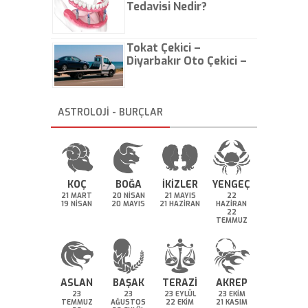
Tedavisi Nedir?
Tokat Çekici –
Diyarbakır Oto Çekici –
İstanbul Oto Çekici
ASTROLOJİ - BURÇLAR
KOÇ
BOĞA
İKİZLER
YENGEÇ
21 MART
20 NİSAN
21 MAYIS
22
19 NİSAN
20 MAYIS
21 HAZİRAN
HAZİRAN
22
TEMMUZ
ASLAN
BAŞAK
TERAZİ
AKREP
23
23
23 EYLÜL
23 EKİM
TEMMUZ
AĞUSTOS
22 EKİM
21 KASIM