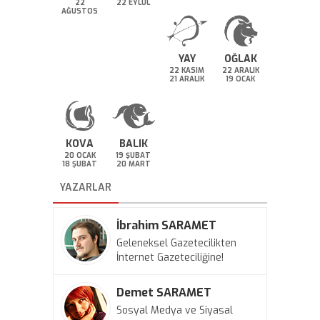
22
22 EYLÜL
AĞUSTOS
YAY
OĞLAK
22 KASIM
22 ARALIK
21 ARALIK
19 OCAK
KOVA
BALIK
20 OCAK
19 ŞUBAT
18 ŞUBAT
20 MART
YAZARLAR
İbrahim SARAMET
Geleneksel Gazetecilikten
İnternet Gazeteciliğine!
Demet SARAMET
Sosyal Medya ve Siyasal