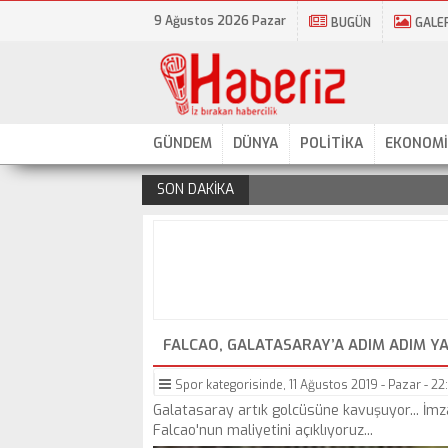
9 Ağustos 2026 Pazar
BUGÜN
GALE
GÜNDEM
DÜNYA
POLİTİKA
EKONOMİ
SON DAKİKA
.
FALCAO, GALATASARAY’A ADIM ADIM Y
Spor
kategorisinde,
11 Ağustos 2019 - Pazar - 22
Galatasaray artık golcüsüne kavuşuyor... İmza
Falcao'nun maliyetini açıklıyoruz...