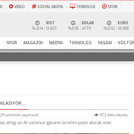
Rİ
VİDEO
SOSYAL MEDYA
TEKNOLOJİ
SPOR
BIST
DOLAR
EURO
%-0,14
13.827
%0,18
47,711
%0,32
55,188
SPOR
MAGAZİN
MEDYA
TEKNOLOJİ
YAŞAM
KÜLTÜR
AKLAŞIYOR…
:29
tarihinde yayınlandı
973 defa okundu
yı attığı an ilk sezonun garanti ücretini peşin alacak olan