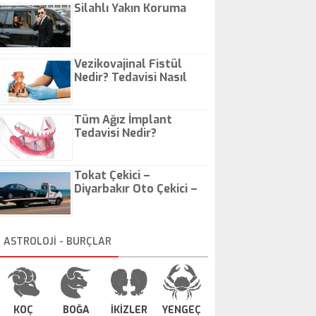
Silahlı Yakın Koruma
Vezikovajinal Fistül
Nedir? Tedavisi Nasıl
Olur?
Tüm Ağız İmplant
Tedavisi Nedir?
Tokat Çekici –
Diyarbakır Oto Çekici –
İstanbul Oto Çekici
ASTROLOJİ - BURÇLAR
KOÇ
BOĞA
İKİZLER
YENGEÇ