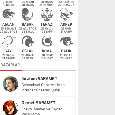
21 MART
20 NİSAN
21 MAYIS
22 HAZİRAN
19 NİSAN
20 MAYIS
21 HAZİRAN
22 TEMMUZ
ASLAN
BAŞAK
TERAZİ
AKREP
23 TEMMUZ
23 AĞUSTOS
23 EYLÜL
23 EKİM
22 AĞUSTOS
22 EYLÜL
22 EKİM
21 KASIM
YAY
OĞLAK
KOVA
BALIK
22 KASIM
22 ARALIK
20 OCAK
19 ŞUBAT
21 ARALIK
19 OCAK
18 ŞUBAT
20 MART
YAZARLAR
İbrahim SARAMET
Geleneksel Gazetecilikten
İnternet Gazeteciliğine!
Demet SARAMET
Sosyal Medya ve Siyasal
Pazarlama