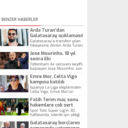
BENZER HABERLER
Arda Turan’dan
Galatasaray açıklaması!
Galatasaray'a transferi yılan
hikayesine dönen Arda Turan,
Mustafa Cengiz ve
Jose Mourinho, 18 yıl
yönetiminin duruşu ile Fatih
Terim'in kendisine yönelik
sonra ilki
ısrarına ilişkin açıklamalarda
gerçekleştirebilir
Tottenham ile serüveni keyifli
bulundu.
başlayan Jose Mourinho, son
3 resmi maçında yenilgi yüzü
Emre Mor, Celta Vigo
görmedi ama ilk maçlardaki
etkili takımı da sahada
kampına katıldı
göremiyoruz. Federasyon
İspanya La Liga ekiplerinden
Kupası'nda Southampton ile
Celta Vigo, Emre Mor'un
karşılaşacaklar...
kamp kadrosunda olduğunu
Fatih Terim maç sonu
açıkladı.
hakemlere çok sert
tepki verdi!
Spor Toto Süper Lig'in 30.
haftasında, liderlik için çıktığı
Atiker Konya deplasmanında
Galatasaray borçlarını
fırsat tepen Galatasaray'da,
Teknik Direktör Fatih Terim,