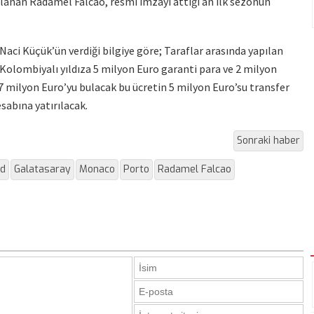
anan Radamel Falcao, resmi imzayı attığı an ilk sezonun
Naci Küçük’ün verdiği bilgiye göre; Taraflar arasında yapılan
Kolombiyalı yıldıza 5 milyon Euro garanti para ve 2 milyon
 milyon Euro’yu bulacak bu ücretin 5 milyon Euro’su transfer
sabına yatırılacak.
Sonraki haber
id
Galatasaray
Monaco
Porto
Radamel Falcao