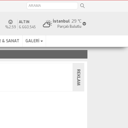
İstanbul
29 °C
ALTIN
Parçalı Bulutlu
%2,59
6.660,545
 & SANAT
GALERİ
REKLAM