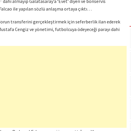
dahi almayıp Galatasaray’a ‘Evet’ diyen ve bonservis
lcao ile yapılan sözlü anlaşma ortaya çıktı…
run transferini gerçekleştirmek için seferberlik ilan ederek
ustafa Cengiz ve yönetimi, futbolcuya ödeyeceği parayı dahi