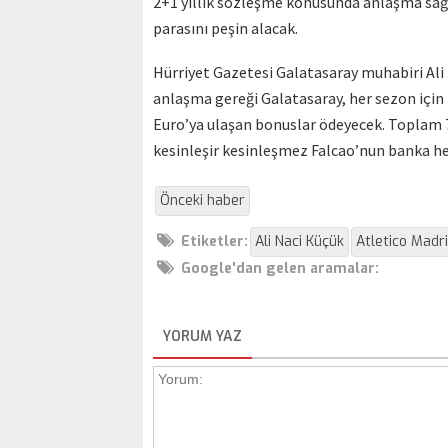
2+1 yıllık sözleşme konusunda anlaşma sağl
parasını peşin alacak.
Hürriyet Gazetesi Galatasaray muhabiri Ali 
anlaşma gereği Galatasaray, her sezon için 
Euro’ya ulaşan bonuslar ödeyecek. Toplam 7
kesinleşir kesinleşmez Falcao’nun banka he
Önceki haber
Etiketler:
Ali Naci Küçük
Atletico Madr
Google'dan gelen aramalar:
YORUM YAZ