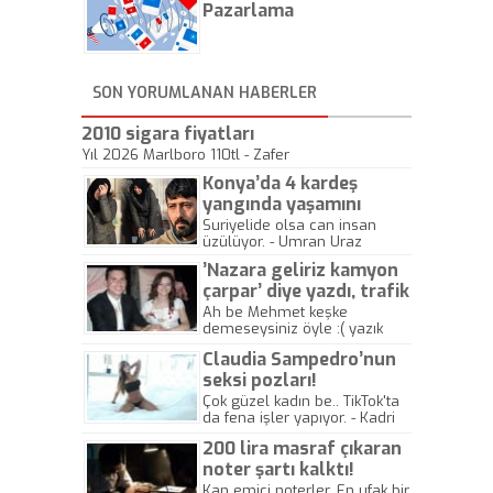
önemli olmadığını anlamıştır.
Pazarlama
Bu yıl Megastar Tarkan
geliyor, sahneye!
SON YORUMLANAN HABERLER
2010 sigara fiyatları
Yıl 2026 Marlboro 110tl - Zafer
Konya’da 4 kardeş
yangında yaşamını
yitirdi
Suriyelide olsa can insan
üzülüyor. - Umran Uraz
’Nazara geliriz kamyon
çarpar’ diye yazdı, trafik
kazasında öldü!
Ah be Mehmet keşke
demeseysiniz öyle :( yazık
canlara.... - Abdullah Kadir
Claudia Sampedro’nun
seksi pozları!
Çok güzel kadın be.. TikTok'ta
da fena işler yapıyor. - Kadri
Beylik
200 lira masraf çıkaran
noter şartı kalktı!
Kan emici noterler. En ufak bir