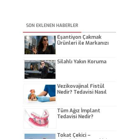
SON EKLENEN HABERLER
Eşantiyon Çakmak
Ürünleri ile Markanızı
Günlük Hayatta Öne
Çıkarın
Silahlı Yakın Koruma
Vezikovajinal Fistül
Nedir? Tedavisi Nasıl
Olur?
Tüm Ağız İmplant
Tedavisi Nedir?
Tokat Çekici –