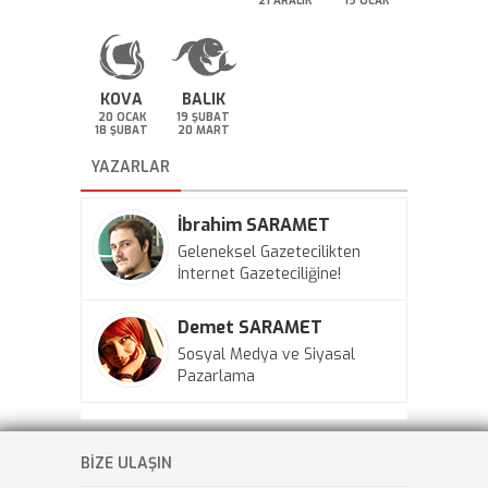
21 ARALIK
19 OCAK
KOVA
BALIK
20 OCAK
19 ŞUBAT
18 ŞUBAT
20 MART
YAZARLAR
İbrahim SARAMET
Geleneksel Gazetecilikten
İnternet Gazeteciliğine!
Demet SARAMET
Sosyal Medya ve Siyasal
Pazarlama
BİZE ULAŞIN