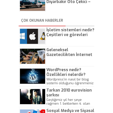
Diyarbakır Oto Çekici –
İstanbul Oto Çekici
ÇOK OKUNAN HABERLER
İşletim sistemleri nedir?
Çeşitleri ve görevleri
nelerdir?
Geleneksel
Gazetecilikten İnternet
Gazeteciliğine!
WordPress nedir?
Özellikleri nelerdir?
Wordpress'in nasıl bir blog
sistemi olduğunu öğrenmeniz
için hazırlanmış bir yazıdır.
Tarkan 2010 eurovision
şarkısı
Geçtiğimiz yıl her şeye
rağmen 1. beklerken 4. olan
hadiseli Türkiye, sadece vücut
Sosyal Medya ve Siyasal
gösterisinin bu yarışmada