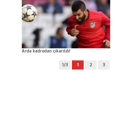
Arda kadrodan çıkarıldı!
1/3
1
2
3