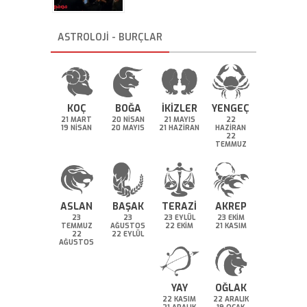
ASTROLOJİ - BURÇLAR
KOÇ
BOĞA
İKİZLER
YENGEÇ
21 MART
20 NİSAN
21 MAYIS
22
19 NİSAN
20 MAYIS
21 HAZİRAN
HAZİRAN
22
TEMMUZ
ASLAN
BAŞAK
TERAZİ
AKREP
23
23
23 EYLÜL
23 EKİM
TEMMUZ
AĞUSTOS
22 EKİM
21 KASIM
22
22 EYLÜL
AĞUSTOS
YAY
OĞLAK
22 KASIM
22 ARALIK