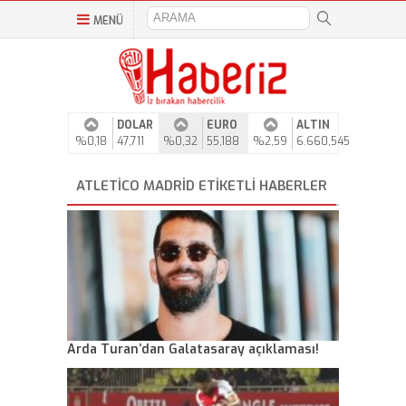
MENÜ
DOLAR
EURO
ALTIN
%0,18
47,711
%0,32
55,188
%2,59
6.660,545
ATLETICO MADRID ETIKETLI HABERLER
Arda Turan’dan Galatasaray açıklaması!