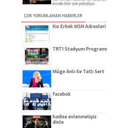
evrakı bile çok pahalıya
yapıyorlar. Allah ellerine
düşürmesin. Çok paranızı
ÇOK YORUMLANAN HABERLER
kaptırıyorsunuz. - Kayhan
Gezenti
Kız Erkek MSN Adresleri
TRT1 Stadyum Programı
Müge Anlı ile Tatlı Sert
facebok
hadise evlenmeliyiz
dinle