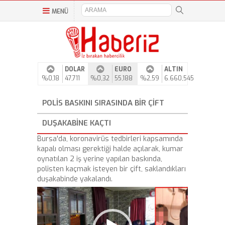
MENÜ
DOLAR
EURO
ALTIN
%0,18
47,711
%0,32
55,188
%2,59
6.660,545
POLIS BASKINI SIRASINDA BIR ÇIFT
DUŞAKABINE KAÇTI
Bursa'da, koronavirüs tedbirleri kapsamında
kapalı olması gerektiği halde açılarak, kumar
oynatılan 2 iş yerine yapılan baskında,
polisten kaçmak isteyen bir çift, saklandıkları
duşakabinde yakalandı.
Video
Player