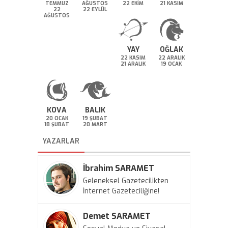
TEMMUZ
AĞUSTOS
22 EKİM
21 KASIM
22
22 EYLÜL
AĞUSTOS
YAY
OĞLAK
22 KASIM
22 ARALIK
21 ARALIK
19 OCAK
KOVA
BALIK
20 OCAK
19 ŞUBAT
18 ŞUBAT
20 MART
YAZARLAR
İbrahim SARAMET
Geleneksel Gazetecilikten
İnternet Gazeteciliğine!
Demet SARAMET