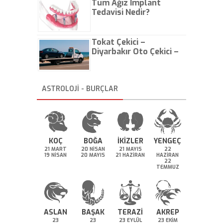
Tüm Ağız İmplant
Tedavisi Nedir?
Tokat Çekici –
Diyarbakır Oto Çekici –
İstanbul Oto Çekici
ASTROLOJİ - BURÇLAR
KOÇ
BOĞA
İKİZLER
YENGEÇ
21 MART
20 NİSAN
21 MAYIS
22
19 NİSAN
20 MAYIS
21 HAZİRAN
HAZİRAN
22
TEMMUZ
ASLAN
BAŞAK
TERAZİ
AKREP
23
23
23 EYLÜL
23 EKİM