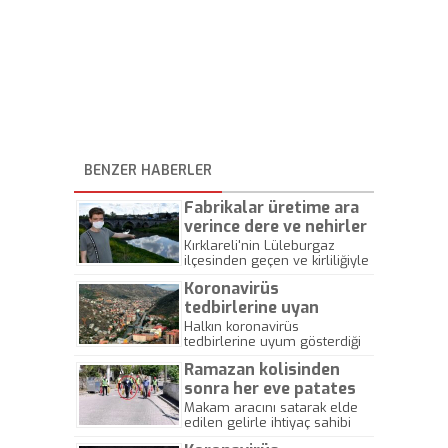
BENZER HABERLER
Fabrikalar üretime ara
verince dere ve nehirler
temizlenmeye başladı
Kırklareli'nin Lüleburgaz
ilçesinden geçen ve kirliliğiyle
gündeme gelen Lüleburgaz
Koronavirüs
Deresi, koronavirüs tedbirleri
kapsamında fabrikalar
tedbirlerine uyan
üretime ara verince temiz
Gümüşhane ve Bartın’da
Halkın koronavirüs
akmaya başladı. Kirlilik
tedbirlerine uyum gösterdiği
günlerdir vaka
nedeniyle canlı hayatının son
Gümüşhane'de 2 haftadır
görülmüyor
bulduğu derede, yeniden
Ramazan kolisinden
koronavirüs vakasına
balıklar görüldü, kurbağa
rastlanmadı. Kentin en işlek
sonra her eve patates
sesleri duyulmaya başlandı.
cadde ve parklarında sakinlik
soğan dağıtıyor
Makam aracını satarak elde
gözlendi. Bir diğer olumlu
edilen gelirle ihtiyaç sahibi
gelişme de Bartın'da yaşandı.
öğrencilere kırtasiye
Halkın uyarılara riayet ettiği