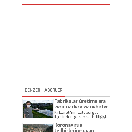
BENZER HABERLER
Fabrikalar üretime ara
verince dere ve nehirler
temizlenmeye başladı
Kırklareli'nin Lüleburgaz
ilçesinden geçen ve kirliliğiyle
gündeme gelen Lüleburgaz
Koronavirüs
Deresi, koronavirüs tedbirleri
kapsamında fabrikalar
tedbirlerine uyan