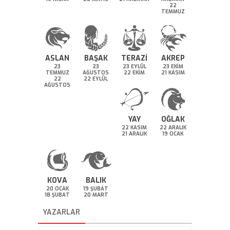
22
TEMMUZ
ASLAN
BAŞAK
TERAZİ
AKREP
23
23
23 EYLÜL
23 EKİM
TEMMUZ
AĞUSTOS
22 EKİM
21 KASIM
22
22 EYLÜL
AĞUSTOS
YAY
OĞLAK
22 KASIM
22 ARALIK
21 ARALIK
19 OCAK
KOVA
BALIK
20 OCAK
19 ŞUBAT
18 ŞUBAT
20 MART
YAZARLAR