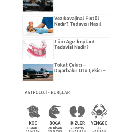
Vezikovajinal Fistül
Nedir? Tedavisi Nasıl
Olur?
Tüm Ağız İmplant
Tedavisi Nedir?
Tokat Çekici –
Diyarbakır Oto Çekici –
İstanbul Oto Çekici
ASTROLOJİ - BURÇLAR
KOÇ
BOĞA
İKİZLER
YENGEÇ
21 MART
20 NİSAN
21 MAYIS
22
19 NİSAN
20 MAYIS
21 HAZİRAN
HAZİRAN