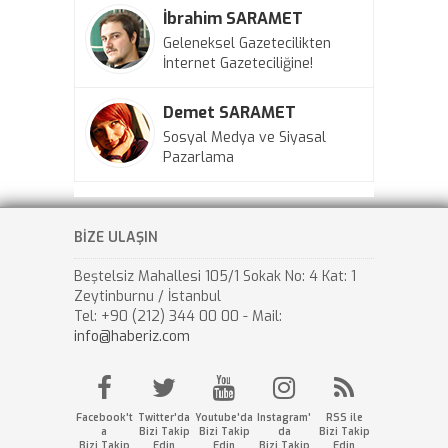
İbrahim SARAMET
Geleneksel Gazetecilikten
İnternet Gazeteciliğine!
Demet SARAMET
Sosyal Medya ve Siyasal
Pazarlama
BİZE ULAŞIN
Beştelsiz Mahallesi 105/1 Sokak No: 4 Kat: 1
Zeytinburnu / İstanbul
Tel: +90 (212) 344 00 00 - Mail:
info@haberiz.com
Facebook't
Twitter'da
Youtube'da
Instagram'
RSS ile
a
Bizi Takip
Bizi Takip
da
Bizi Takip
Bizi Takip
Edin
Edin
Bizi Takip
Edin