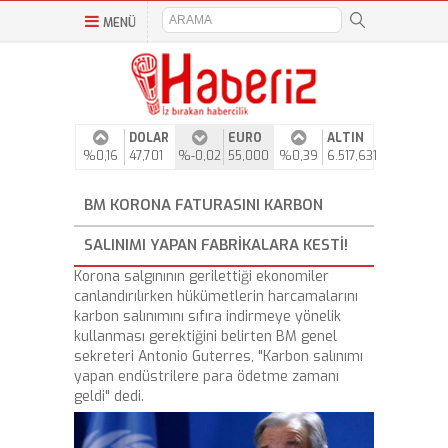
MENÜ
DOLAR
EURO
ALTIN
%0,16
47,701
%-0,02
55,000
%0,39
6.517,631
BM KORONA FATURASINI KARBON
SALINIMI YAPAN FABRIKALARA KESTI!
Korona salgınının gerilettiği ekonomiler
canlandırılırken hükümetlerin harcamalarını
karbon salınımını sıfıra indirmeye yönelik
kullanması gerektiğini belirten BM genel
sekreteri Antonio Guterres, "Karbon salınımı
yapan endüstrilere para ödetme zamanı
geldi" dedi.
Video
Player