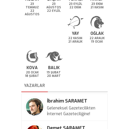
23
23
23 EYLÜL
23 EKİM
TEMMUZ
AĞUSTOS
22 EKİM
21 KASIM
22
22 EYLÜL
AĞUSTOS
YAY
OĞLAK
22 KASIM
22 ARALIK
21 ARALIK
19 OCAK
KOVA
BALIK
20 OCAK
19 ŞUBAT
18 ŞUBAT
20 MART
YAZARLAR
İbrahim SARAMET
Geleneksel Gazetecilikten
İnternet Gazeteciliğine!
Demet SARAMET