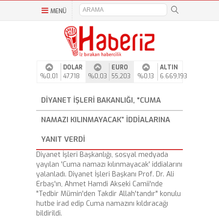
MENÜ
DOLAR
EURO
ALTIN
%0,01
47,718
%0,03
55,203
%0,13
6.669,193
DIYANET İŞLERI BAKANLIĞI, “CUMA
NAMAZI KILINMAYACAK” IDDIALARINA
YANIT VERDI
Diyanet İşleri Başkanlığı, sosyal medyada
yayılan 'Cuma namazı kılınmayacak' iddialarını
yalanladı. Diyanet İşleri Başkanı Prof. Dr. Ali
Erbaş'ın, Ahmet Hamdi Akseki Camii'nde
"Tedbir Mümin'den Takdir Allah'tandır" konulu
hutbe irad edip Cuma namazını kıldıracağı
bildirildi.