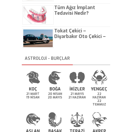
Tüm Ağız İmplant
Tedavisi Nedir?
Tokat Çekici –
Diyarbakır Oto Çekici –
İstanbul Oto Çekici
ASTROLOJİ - BURÇLAR
KOÇ
BOĞA
İKİZLER
YENGEÇ
21 MART
20 NİSAN
21 MAYIS
22
19 NİSAN
20 MAYIS
21 HAZİRAN
HAZİRAN
22
TEMMUZ
ASLAN
BAŞAK
TERAZİ
AKREP