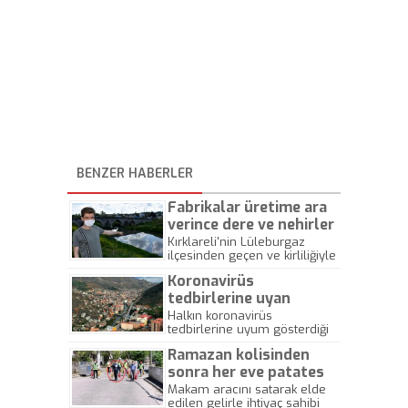
BENZER HABERLER
Fabrikalar üretime ara
verince dere ve nehirler
temizlenmeye başladı
Kırklareli'nin Lüleburgaz
ilçesinden geçen ve kirliliğiyle
gündeme gelen Lüleburgaz
Koronavirüs
Deresi, koronavirüs tedbirleri
kapsamında fabrikalar
tedbirlerine uyan
üretime ara verince temiz
Gümüşhane ve Bartın’da
Halkın koronavirüs
akmaya başladı. Kirlilik
tedbirlerine uyum gösterdiği
günlerdir vaka
nedeniyle canlı hayatının son
Gümüşhane'de 2 haftadır
görülmüyor
bulduğu derede, yeniden
Ramazan kolisinden
koronavirüs vakasına
balıklar görüldü, kurbağa
rastlanmadı. Kentin en işlek
sonra her eve patates
sesleri duyulmaya başlandı.
cadde ve parklarında sakinlik
soğan dağıtıyor
Makam aracını satarak elde
gözlendi. Bir diğer olumlu
edilen gelirle ihtiyaç sahibi