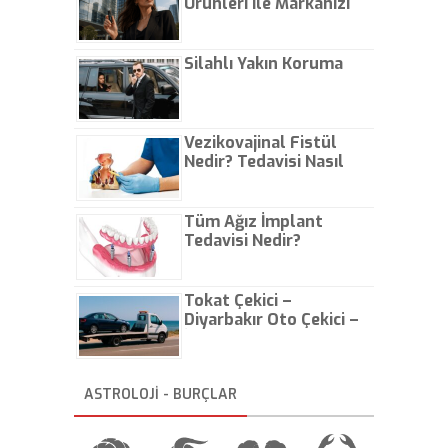
Ürünleri ile Markanızı
düzenlendi.
Günlük Hayatta Öne
Çıkarın
Silahlı Yakın Koruma
Vezikovajinal Fistül
Nedir? Tedavisi Nasıl
Olur?
Tüm Ağız İmplant
Tedavisi Nedir?
Tokat Çekici –
Diyarbakır Oto Çekici –
İstanbul Oto Çekici
ASTROLOJİ - BURÇLAR