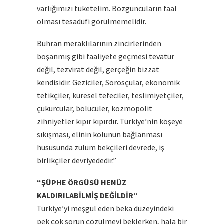
varlığımızı tüketelim. Bozguncuların faal
olması tesadüfi görülmemelidir.
Buhran meraklılarının zincirlerinden
boşanmış gibi faaliyete geçmesi tevatür
değil, tezvirat değil, gerçeğin bizzat
kendisidir. Geziciler, Sorosçular, ekonomik
tetikçiler, küresel tefeciler, teslimiyetçiler,
çukurcular, bölücüler, kozmopolit
zihniyetler kıpır kıpırdır. Türkiye’nin köşeye
sıkışması, elinin kolunun bağlanması
hususunda zulüm bekçileri devrede, iş
birlikçiler devriyededir.”
“ŞÜPHE ÖRGÜSÜ HENÜZ
KALDIRILABİLMİŞ DEĞİLDİR”
Türkiye’yi meşgul eden beka düzeyindeki
pek çok sorun çözülmeyi beklerken, hala bir