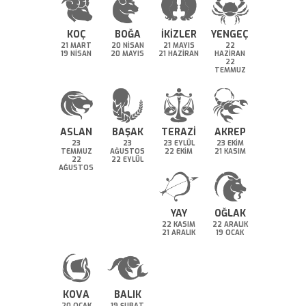
KOÇ
BOĞA
İKİZLER
YENGEÇ
21 MART
20 NİSAN
21 MAYIS
22
19 NİSAN
20 MAYIS
21 HAZİRAN
HAZİRAN
22
TEMMUZ
ASLAN
BAŞAK
TERAZİ
AKREP
23
23
23 EYLÜL
23 EKİM
TEMMUZ
AĞUSTOS
22 EKİM
21 KASIM
22
22 EYLÜL
AĞUSTOS
YAY
OĞLAK
22 KASIM
22 ARALIK
21 ARALIK
19 OCAK
KOVA
BALIK
20 OCAK
19 ŞUBAT