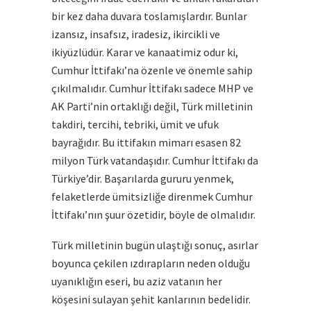
bir kez daha duvara toslamışlardır. Bunlar
izansız, insafsız, iradesiz, ikircikli ve
ikiyüzlüdür. Karar ve kanaatimiz odur ki,
Cumhur İttifakı’na özenle ve önemle sahip
çıkılmalıdır. Cumhur İttifakı sadece MHP ve
AK Parti’nin ortaklığı değil, Türk milletinin
takdiri, tercihi, tebriki, ümit ve ufuk
bayrağıdır. Bu ittifakın mimarı esasen 82
milyon Türk vatandaşıdır. Cumhur İttifakı da
Türkiye’dir. Başarılarda gururu yenmek,
felaketlerde ümitsizliğe direnmek Cumhur
İttifakı’nın şuur özetidir, böyle de olmalıdır.
Türk milletinin bugün ulaştığı sonuç, asırlar
boyunca çekilen ızdırapların neden olduğu
uyanıklığın eseri, bu aziz vatanın her
köşesini sulayan şehit kanlarının bedelidir.