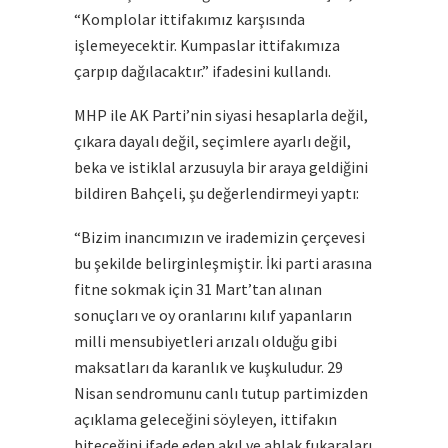
“Komplolar ittifakımız karşısında
işlemeyecektir. Kumpaslar ittifakımıza
çarpıp dağılacaktır.” ifadesini kullandı.
MHP ile AK Parti’nin siyasi hesaplarla değil,
çıkara dayalı değil, seçimlere ayarlı değil,
beka ve istiklal arzusuyla bir araya geldiğini
bildiren Bahçeli, şu değerlendirmeyi yaptı:
“Bizim inancımızın ve irademizin çerçevesi
bu şekilde belirginleşmiştir. İki parti arasına
fitne sokmak için 31 Mart’tan alınan
sonuçları ve oy oranlarını kılıf yapanların
milli mensubiyetleri arızalı olduğu gibi
maksatları da karanlık ve kuşkuludur. 29
Nisan sendromunu canlı tutup partimizden
açıklama geleceğini söyleyen, ittifakın
biteceğini ifade eden akıl ve ahlak fukaraları