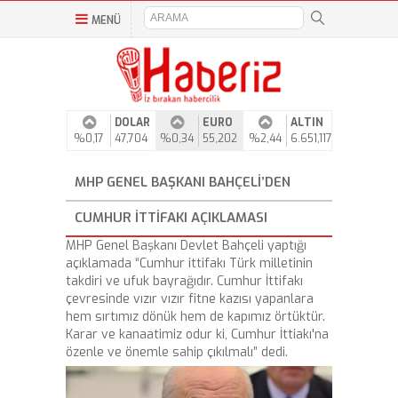
MENÜ
DOLAR
EURO
ALTIN
%0,17
47,704
%0,34
55,202
%2,44
6.651,117
MHP GENEL BAŞKANI BAHÇELI’DEN
CUMHUR İTTIFAKI AÇIKLAMASI
MHP Genel Başkanı Devlet Bahçeli yaptığı
açıklamada “Cumhur ittifakı Türk milletinin
takdiri ve ufuk bayrağıdır. Cumhur İttifakı
çevresinde vızır vızır fitne kazısı yapanlara
hem sırtımız dönük hem de kapımız örtüktür.
Karar ve kanaatimiz odur ki, Cumhur İttiakı'na
özenle ve önemle sahip çıkılmalı” dedi.
Video
Player