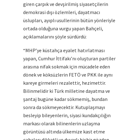
giren çarpık ve devşirilmiş siyasetçilerin
demokrasi dışı özlemleri, dayatmacı
üslupları, ayıplı usullerinin bütün yönleriyle
ortada olduğuna vurgu yapan Bahçeli,
açıklamalarını şöyle sürdürdü:
“MHP’ye küstahça eyalet hatırlatması
yapan, Cumhur İttifakı’nı oluşturan partiler
arasına nifak sokmak için mücadele eden
dönek ve köksüzlerin FETÖ ve PKK ile aynı
kareye girmeleri rezalettir, hezimettir.
Bilinmelidir ki Türk milletine dayatma ve
şantaj bugüne kadar sökmemiş, bundan
sonra da sökmeyecektir. Kutuplaşmayı
besleyip bileyenlerin, siyasi kundakçılığın
markası olarak bilinenlerin uzlaşma
görüntüsü altında ülkemize kast etme
çabaları dikkatli ve duyarlı hiçbir gözden