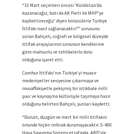
“31 Mart seçimleri öncesi ‘Kürdistan’da
kazanacağız, batı da AK Parti ile MHP’ye
kaybettireceğiz’ diyen bölücülerle Türkiye
İttifakı nasıl sağlanacaktır?” sorusunu
soran Bahçeli, coğrafi ve bölgesel düzeyde
ittifak arayışlarının sonunun kendilerine
göre mahsurlu ve tehlikelerle dolu
olduğuna işaret etti.
Cumhur İttifakı’nın Türkiye’yi muasır
medeniyetler seviyesine çıkarmaya ve
muvaffakiyetle pekişmiş bir istikbale milli
şuur ve kaynaşma kültürüyle taşımaya hazır
olduğunu belirten Bahçeli, şunları kaydetti:
“Dürüst, düzgün ve mert bir milli ittifakın
önünde hiçbir mihrak duramayacaktır. S-400
Hava Savunma Sistemi etrafında, ABD’yle