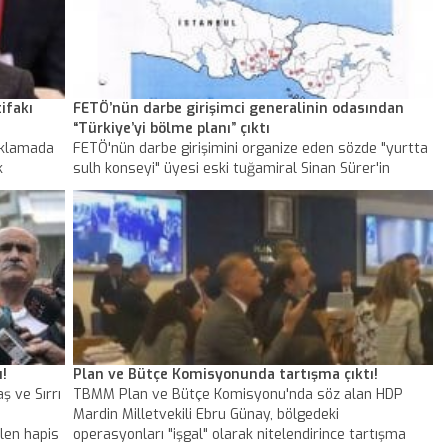
ifakı
FETÖ’nün darbe girişimci generalinin odasından
“Türkiye’yi bölme planı” çıktı
ıklamada
FETÖ'nün darbe girişimini organize eden sözde "yurtta
k
sulh konseyi" üyesi eski tuğamiral Sinan Sürer'in
ır fitne
Genelkurmay'daki odasında ele geçirilen "gizli kişiye
kapımız
özel" antetli 19 sayfadan oluşan dokümanda, Türkiye'yi
İttiakı'na
iç savaşa sürekleyecek ve bölünmesine neden olacak
plan tespit edildi.
ı!
Plan ve Bütçe Komisyonunda tartışma çıktı!
ş ve Sırrı
TBMM Plan ve Bütçe Komisyonu'nda söz alan HDP
Mardin Milletvekili Ebru Günay, bölgedeki
len hapis
operasyonları "işgal" olarak nitelendirince tartışma