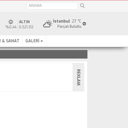
İstanbul
27 °C
ALTIN
Parçalı Bulutlu
%0,44
6.521,312
 & SANAT
GALERİ
REKLAM