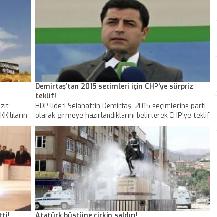
Demirtaş’tan 2015 seçimleri için CHP’ye sürpriz
teklif!
zıt
HDP lideri Selahattin Demirtaş, 2015 seçimlerine parti
KK’lıların
olarak girmeye hazırlandıklarını belirterek CHP'ye teklif
itlis
sundu.
ürtler
için
ti!
Atatürk büstüne çirkin saldırı!