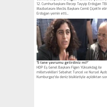
12. Cumhurbaşkanı Recep Tayyip Erdoğan TBM
Mazbatasını Meclis Başkanı Cemil Çiçek'in eli
Erdoğan yemin etti...
‘5 tane yavrumu getirdiniz mi?’
HDP Eş Genel Başkanı Figen Yüksekdağ ile
milletvekilleri Sebahat Tuncel ve Nursel Ayd
Kumburgaz’da deniz bisikletiyle açıldıktan so
kaybolan 5 gencin ailelerini ziyaret etti. HDP 
Kumburgaz Kamiloba sahiline gelerek, gençle
aileleriyle görüştü. Kaybolan gençlerden Mikai
babası Mahmut Çelik, Sebahat Tuncel’i görün
"Getirdin mi beş tane yavrumu, hani neredele
feryat etti.