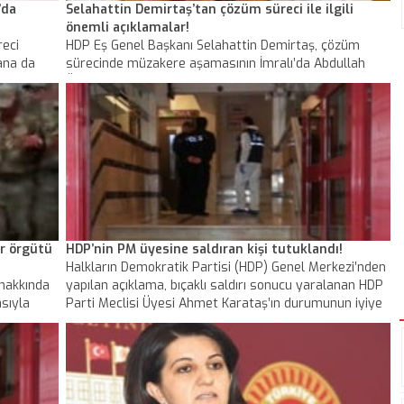
’da
Selahattin Demirtaş’tan çözüm süreci ile ilgili
önemli açıklamalar!
reci
HDP Eş Genel Başkanı Selahattin Demirtaş, çözüm
ana da
sürecinde müzakere aşamasının İmralı’da Abdullah
Abdullah
Öcalan, devlet heyeti, HDP İmralı heyeti ve “tanıklık
heyeti” olarak da nitelendirilebilecek “izleme
kurulu”nun katılımıyla 20-30 kişilik geniş ve kapsamlı
heyetin aynı anda oturacağı bir masada yürütüleceğini
ve ilk aşamada Kandil’in masada olmayacağını açıkladı.
ör örgütü
HDP’nin PM üyesine saldıran kişi tutuklandı!
Halkların Demokratik Partisi (HDP) Genel Merkezi’nden
 hakkında
yapılan açıklama, bıçaklı saldırı sonucu yaralanan HDP
sıyla
Parti Meclisi Üyesi Ahmet Karataş’ın durumunun iyiye
doğru gittiği bildirildi.