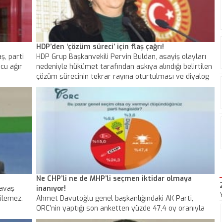
HDP’den ‘çözüm süreci’ için flaş çağrı!
ş, parti
HDP Grup Başkanvekili Pervin Buldan, asayiş olayları
ucu ağır
nedeniyle hükümet tarafından askıya alındığı belirtilen
çözüm sürecinin tekrar rayına oturtulması ve diyalog
kanallarının açılması için yarın hükümete bir çağrı
yapacaklarını söyledi. Buldan, "Çağrıya kulak verilirse
ve görüşmeler başlarsa tabi ki İmralı’ya gitmek için
Adalet Bakanlığına başvurumuzu yapacağız"dedi.
Ne CHP’li ne de MHP’li seçmen iktidar olmaya
Savaş
inanıyor!
ülemez.
Ahmet Davutoğlu genel başkanlığındaki AK Parti,
ORC’nin yaptığı son anketten yüzde 47,4 oy oranıyla
çıktı.