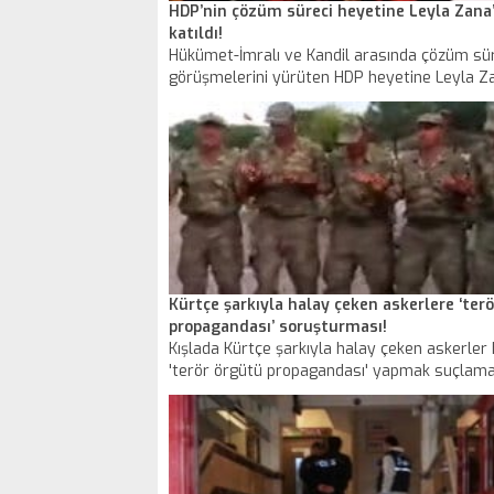
HDP’nin çözüm süreci heyetine Leyla Zana
katıldı!
Hükümet-İmralı ve Kandil arasında çözüm sü
görüşmelerini yürüten HDP heyetine Leyla Z
katılıyor. Zana'nın katılımını isteyen isim ise 
Öcalan.'
Kürtçe şarkıyla halay çeken askerlere ‘ter
propagandası’ soruşturması!
Kışlada Kürtçe şarkıyla halay çeken askerler
'terör örgütü propagandası' yapmak suçlama
soruşturma başlatıldı.