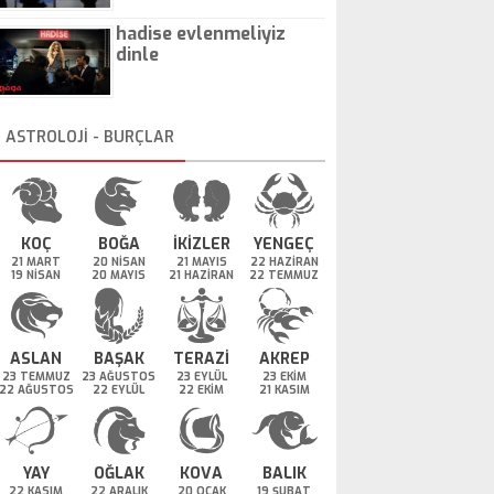
hadise evlenmeliyiz
dinle
ASTROLOJİ - BURÇLAR
KOÇ
BOĞA
İKİZLER
YENGEÇ
21 MART
20 NİSAN
21 MAYIS
22 HAZİRAN
19 NİSAN
20 MAYIS
21 HAZİRAN
22 TEMMUZ
ASLAN
BAŞAK
TERAZİ
AKREP
23 TEMMUZ
23 AĞUSTOS
23 EYLÜL
23 EKİM
22 AĞUSTOS
22 EYLÜL
22 EKİM
21 KASIM
YAY
OĞLAK
KOVA
BALIK
22 KASIM
22 ARALIK
20 OCAK
19 ŞUBAT