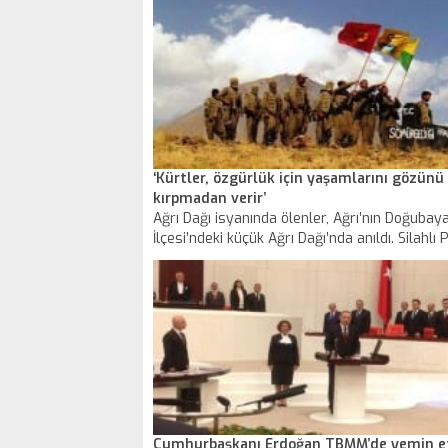
‘Kürtler, özgürlük için yaşamlarını gözünü
kırpmadan verir’
Ağrı Dağı isyanında ölenler, Ağrı’nın Doğubaya
İlçesi’ndeki küçük Ağrı Dağı’nda anıldı. Silahlı P
da katıldığı anma programında konuşan HDP B
Milletvekili Hüsamettin Zenderlioğlu, "Artık K
uyandı. Boşuna çırpınmayın. Kürtler, özgürlük 
yaşamlarını gözünü kırpmadan verir" dedi.
Cumhurbaşkanı Erdoğan TBMM’de yemin et