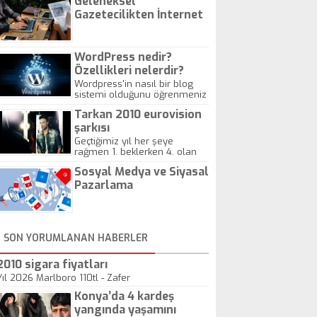
Geleneksel
Gazetecilikten İnternet
Gazeteciliğine!
WordPress nedir?
Özellikleri nelerdir?
Wordpress'in nasıl bir blog
sistemi olduğunu öğrenmeniz
için hazırlanmış bir yazıdır.
Tarkan 2010 eurovision
şarkısı
Geçtiğimiz yıl her şeye
rağmen 1. beklerken 4. olan
hadiseli Türkiye, sadece vücut
Sosyal Medya ve Siyasal
gösterisinin bu yarışmada
önemli olmadığını anlamıştır.
Pazarlama
Bu yıl Megastar Tarkan
geliyor, sahneye!
SON YORUMLANAN HABERLER
2010 sigara fiyatları
Yıl 2026 Marlboro 110tl - Zafer
Konya’da 4 kardeş
yangında yaşamını