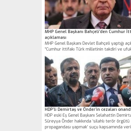
MHP Genel Başkanı Bahçeli’den Cumhur İtt
açıklaması
MHP Genel Başkanı Devlet Bahçeli yaptığı aç
“Cumhur ittifakı Türk milletinin takdiri ve ufu
bayrağıdır. Cumhur İttifakı çevresinde vızır vız
kazısı yapanlara hem sırtımız dönük hem de 
örtüktür. Karar ve kanaatimiz odur ki, Cumhur 
özenle ve önemle sahip çıkılmalı” dedi.
HDP’li Demirtaş ve Önder’in cezaları onand
HDP eski Eş Genel Başkanı Selahattin Demirta
Süreyya Önder hakkında ‘silahlı terör örgütü
propagandası yapmak’ suçu kapsamında veri