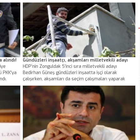
nci Ceza
çıktı.
 alındı!
Gündüzleri inşaatçı, akşamları milletvekili adayı
iye
HDP’nin Zonguldak 5’inci sıra milletvekili adayı
ü PKK'ya
Bedirhan Güneş gündüzleri inşaatta işçi olarak
ndı.
çalışırken, akşamları da seçim çalışmaları yaparak
partisi ve kendisi için oy istiyor. Güneş, seçim
çalışmalarını ’Bitirmem gereken bir inşaat, yıkmamız
gereken bir baraj var’ sloganıyla sürdürüyor.