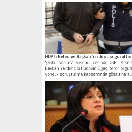
cezaları İstanbul Bölge Adliye Mahkemesi İki
Dairesi’nce onandı.
HDP’li Belediye Başkan Yardımcısı gözaltına
Şanlıurfa'nın Viranşehir ilçesinde DBP'li Beled
Başkan Yardımcısı Hüseyin Oğaç, terör örgüt
yönelik soruşturma kapsamında gözaltına alı