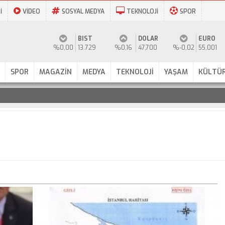
İ
VİDEO
SOSYAL MEDYA
TEKNOLOJİ
SPOR
BIST
DOLAR
EURO
%0,00
13.729
%0,16
47,700
%-0,02
55,001
SPOR
MAGAZİN
MEDYA
TEKNOLOJİ
YAŞAM
KÜLTÜR