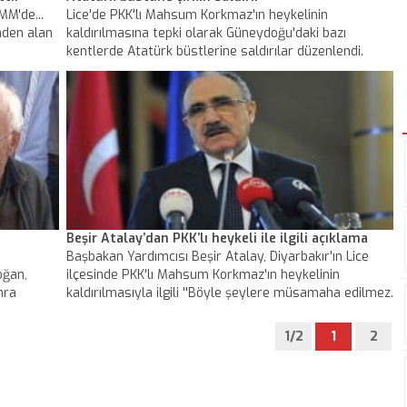
M'de...
Lice'de PKK'lı Mahsum Korkmaz'ın heykelinin
nden alan
kaldırılmasına tepki olarak Güneydoğu'daki bazı
kentlerde Atatürk büstlerine saldırılar düzenlendi.
Hakkari'de polis Atatürk büstünün etrafında zırhlı
araçlarla güvenlik koridoru oluşturdu.
Beşir Atalay’dan PKK’lı heykeli ile ilgili açıklama
Başbakan Yardımcısı Beşir Atalay, Diyarbakır'ın Lice
oğan,
ilçesinde PKK'lı Mahsum Korkmaz'ın heykelinin
nra
kaldırılmasıyla ilgili ''Böyle şeylere müsamaha edilmez.
heyeti,
HDP kesiminin de onayladığı bir şey değil. Bugün
rin
gereken yapıldı, yapılır. Sürece provokasyondur'' dedi.
1/2
1
2
l Çelik’in
ce
r" diyerek