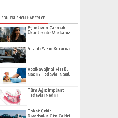
SON EKLENEN HABERLER
Eşantiyon Çakmak
Ürünleri ile Markanızı
Günlük Hayatta Öne
Çıkarın
Silahlı Yakın Koruma
Vezikovajinal Fistül
Nedir? Tedavisi Nasıl
Olur?
Tüm Ağız İmplant
Tedavisi Nedir?
Tokat Çekici –
Diyarbakır Oto Çekici –