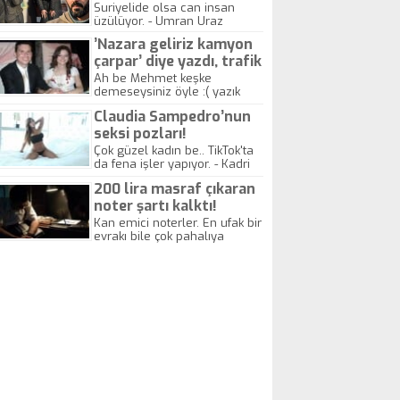
yitirdi
Suriyelide olsa can insan
üzülüyor. - Umran Uraz
’Nazara geliriz kamyon
çarpar’ diye yazdı, trafik
kazasında öldü!
Ah be Mehmet keşke
demeseysiniz öyle :( yazık
canlara.... - Abdullah Kadir
Claudia Sampedro’nun
seksi pozları!
Çok güzel kadın be.. TikTok'ta
da fena işler yapıyor. - Kadri
Beylik
200 lira masraf çıkaran
noter şartı kalktı!
Kan emici noterler. En ufak bir
evrakı bile çok pahalıya
yapıyorlar. Allah ellerine
düşürmesin. Çok paranızı
kaptırıyorsunuz. - Kayhan
Gezenti