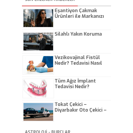
çeşidinin adı olan "Macintosh"
ismiyle anılıyordu.
Eşantiyon Çakmak
Ürünleri ile Markanızı
Günlük Hayatta Öne
Çıkarın
Silahlı Yakın Koruma
Vezikovajinal Fistül
Nedir? Tedavisi Nasıl
Olur?
Tüm Ağız İmplant
Tedavisi Nedir?
Tokat Çekici –
Diyarbakır Oto Çekici –
İstanbul Oto Çekici
ASTROLOJİ - BURÇLAR