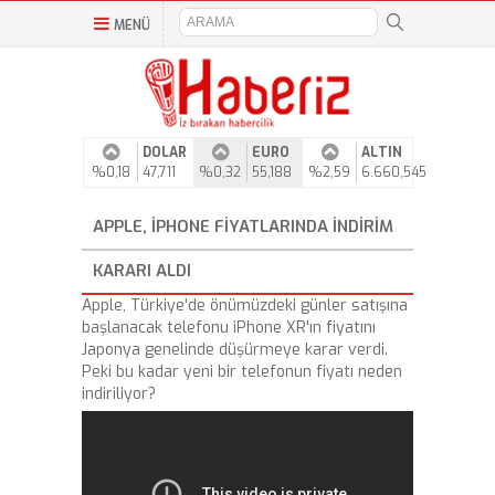
MENÜ
DOLAR
EURO
ALTIN
%0,18
47,711
%0,32
55,188
%2,59
6.660,545
APPLE, IPHONE FIYATLARINDA INDIRIM
KARARI ALDI
Apple, Türkiye'de önümüzdeki günler satışına
başlanacak telefonu iPhone XR'ın fiyatını
Japonya genelinde düşürmeye karar verdi.
Peki bu kadar yeni bir telefonun fiyatı neden
indiriliyor?
Video
Player