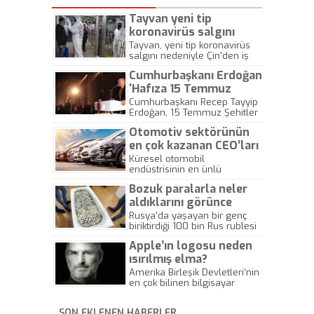
Tayvan yeni tip
koronavirüs salgını
nedeniyle Çin’den adaya
Tayvan, yeni tip koronavirüs
salgını nedeniyle Çin'den iş
girişleri durdurdu
gezisi ve birkaç istisnai durum
Cumhurbaşkanı Erdoğan
haricinde adaya girişleri
durdurdu.
‘Hafıza 15 Temmuz
Müzesi’ açılışını yaptı
Cumhurbaşkanı Recep Tayyip
Erdoğan, 15 Temmuz Şehitler
Köprüsü'nün Anadolu Yakası
Otomotiv sektörünün
girişinde, 15 Temmuz Şehitler
Makamı'nın hemen altında bin
en çok kazanan CEO’ları
500 metrekarelik alana inşa
Küresel otomobil
edilen "Hafıza 15 Temmuz
endüstrisinin en ünlü
Müzesi"nin açılış töreninde
liderlerinden biri olan Carlos
konuşma yaptı. Öte yandan
Bozuk paralarla neler
Ghosn’un kazancını 5 yıl
Cumhurbaşkanı Erdoğan,
boyunca 44 milyon dolar
aldıklarını görünce
Hürriyet Gazetesi Ankara
düşük gösterdiği için
şaşıracaksınız!
Rusya'da yaşayan bir genç
Temsilcisi Hande Fırat ile 15
Japonya’da tutuklanması
biriktirdiği 100 bin Rus rublesi
Temmuz darbe gecesi
gözleri otomotiv sektöründeki
değerindeki bozuk paralar ile
Facetime üzerinden bağlantı
diğer üst düzey yöneticilerin
Apple’ın logosu neden
piyasanın en pahalı
kurduğu telefon hakkında
gelirlerine çevirdi.
telefonlarından iPhone XS
ısırılmış elma?
konuştu. Hande Fırat,
satın aldı. Benzer bir olay ise
"Cumhurbaşkanı Erdoğan
Amerika Birleşik Devletleri'nin
Çin'de bir vatandaş araba
telefonu sakla demişti. 3 yıldır
en çok bilinen bilgisayar
aldı.
saklıyoruz." ifadelerini
firması olan Apple ilk
kullandı.
kurulduğu zamanlar bir elma
SON EKLENEN HABERLER