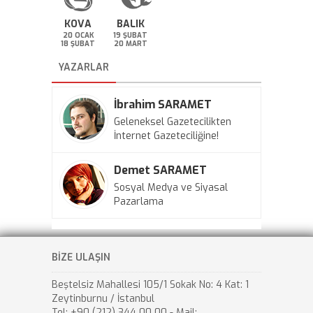
KOVA
BALIK
20 OCAK
19 ŞUBAT
18 ŞUBAT
20 MART
YAZARLAR
İbrahim SARAMET
Geleneksel Gazetecilikten
İnternet Gazeteciliğine!
Demet SARAMET
Sosyal Medya ve Siyasal
Pazarlama
BİZE ULAŞIN
Beştelsiz Mahallesi 105/1 Sokak No: 4 Kat: 1
Zeytinburnu / İstanbul
Tel: +90 (212) 344 00 00 - Mail: