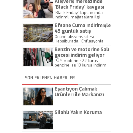
talep gören kolonya ve
Alışveriş merkezinde
litre fiyatında ise 10 kuruş
dezenfektan üretiminde etil
indirim yapılacak.
‘Black Friday’ kavgası
alkol ihtiyacı karşılanacak.
'Black Friday' kapsamında
Kolonya ve dezenfektan
indirimli mağazalara ilgi
üretimi de artacak.
büyük oldu. Alışveriş çılgınlığı
Efsane Cuma indirimiyle
sırasında aynı ürün için
birbirleriyle tartışanlar bile
45 günlük satış
oldu.
hacmine ulaşmak
Online alışveriş sitesi
Hepsiburada, 'Enflasyonla
istiyoruz
Topyekün Mücadele Programı'
Benzin ve motorine Salı
kapsamında sürdürdüğü
indirim seferberliğinin
gecesi indirim geliyor
ardından, ‘Efsane Cuma’ ile
PÜİS motorine 22 kuruş
bir günde, 45 günlük satış
benzine ise 19 kuruş indirim
hacmine ulaşarak rekor
yapılacağını duyurdu.
kırmaya hazırlanıyor.
Benzindeki indirimin pompa
SON EKLENEN HABERLER
fiyatına yansıyacağı için
motorinle arasındaki 5 kuruşa
düşecek.
Eşantiyon Çakmak
Ürünleri ile Markanızı
Günlük Hayatta Öne
Çıkarın
Silahlı Yakın Koruma