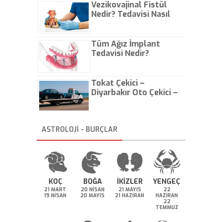
Vezikovajinal Fistül
Nedir? Tedavisi Nasıl
Olur?
Tüm Ağız İmplant
Tedavisi Nedir?
Tokat Çekici –
Diyarbakır Oto Çekici –
İstanbul Oto Çekici
ASTROLOJİ - BURÇLAR
KOÇ
BOĞA
İKİZLER
YENGEÇ
21 MART
20 NİSAN
21 MAYIS
22
19 NİSAN
20 MAYIS
21 HAZİRAN
HAZİRAN
22
TEMMUZ