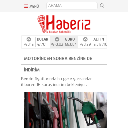
MENÜ
DOLAR
EURO
ALTIN
%0,16
47,701
%-0,02
55,004
%0,39
6.517,710
MOTORINDEN SONRA BENZINE DE
INDIRIM
Benzin fiyatlarında bu gece yarısından
itibaren 16 kuruş indirim bekleniyor.