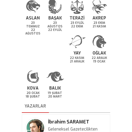
ASLAN
BAŞAK
TERAZİ
AKREP
23
23
23 EYLÜL
23 EKİM
TEMMUZ
AĞUSTOS
22 EKİM
21 KASIM
22
22 EYLÜL
AĞUSTOS
YAY
OĞLAK
22 KASIM
22 ARALIK
21 ARALIK
19 OCAK
KOVA
BALIK
20 OCAK
19 ŞUBAT
18 ŞUBAT
20 MART
YAZARLAR
İbrahim SARAMET
Geleneksel Gazetecilikten