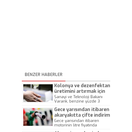
BENZER HABERLER
Kolonya ve dezenfektan
üretimini artırmak için
etanol karıştırma
Sanayi ve Teknoloji Bakanı
Varank, benzine yüzde 3
zorunluluğu askıya
oranında etanol karıştırma
alındı
Gece yarısından itibaren
zorunluluğunun 3 aylığına
askıya alındığını açıkladı.
akaryakıtta çifte indirim
Böylece petrol rafinerilerinde
Gece yarısından itibaren
etanol talebi azalacak.
motorinin litre fiyatında
Koronavirüse karşı yüksek
ortalama 13 kuruş, benzinin