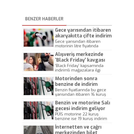
BENZER HABERLER
Gece yarısından itibaren
akaryakıtta çifte indirim
Gece yarısından itibaren
motorinin litre fiyatında
ortalama 13 kuruş, benzinin
Alışveriş merkezinde
litre fiyatında ise 10 kuruş
indirim yapılacak.
‘Black Friday’ kavgası
'Black Friday' kapsamında
indirimli mağazalara ilgi
büyük oldu. Alışveriş çılgınlığı
Motorinden sonra
sırasında aynı ürün için
birbirleriyle tartışanlar bile
benzine de indirim
oldu.
Benzin fiyatlarında bu gece
yarısından itibaren 16 kuruş
indirim bekleniyor.
Benzin ve motorine Salı
gecesi indirim geliyor
PÜİS motorine 22 kuruş
benzine ise 19 kuruş indirim
yapılacağını duyurdu.
İnternetten ve çağrı
Benzindeki indirimin pompa
fiyatına yansıyacağı için
merkezinden bilet