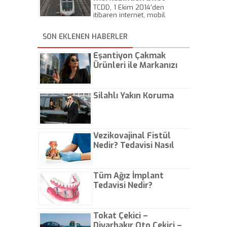
motorinle arasındaki 5 kuruşa
alanlara indirim!
TCDD, 1 Ekim 2014'den
düşecek.
itibaren internet, mobil
uygulamalar ve çağrı merkezi
üzerinden alınacak biletler
SON EKLENEN HABERLER
için yüzde 3 indirim
uygulayacak.
Eşantiyon Çakmak
Ürünleri ile Markanızı
Günlük Hayatta Öne
Çıkarın
Silahlı Yakın Koruma
Vezikovajinal Fistül
Nedir? Tedavisi Nasıl
Olur?
Tüm Ağız İmplant
Tedavisi Nedir?
Tokat Çekici –
Diyarbakır Oto Çekici –