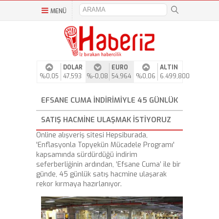
MENÜ
DOLAR
EURO
ALTIN
%0,05
47,593
%-0,08
54,964
%0,06
6.499,800
EFSANE CUMA INDIRIMIYLE 45 GÜNLÜK
SATIŞ HACMINE ULAŞMAK ISTIYORUZ
Online alışveriş sitesi Hepsiburada,
'Enflasyonla Topyekün Mücadele Programı'
kapsamında sürdürdüğü indirim
seferberliğinin ardından, ‘Efsane Cuma’ ile bir
günde, 45 günlük satış hacmine ulaşarak
rekor kırmaya hazırlanıyor.