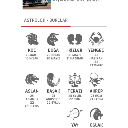
İstanbul Oto Çekici
ASTROLOJİ - BURÇLAR
KOÇ
BOĞA
İKİZLER
YENGEÇ
21 MART
20 NİSAN
21 MAYIS
22
19 NİSAN
20 MAYIS
21 HAZİRAN
HAZİRAN
22
TEMMUZ
ASLAN
BAŞAK
TERAZİ
AKREP
23
23
23 EYLÜL
23 EKİM
TEMMUZ
AĞUSTOS
22 EKİM
21 KASIM
22
22 EYLÜL
AĞUSTOS
YAY
OĞLAK