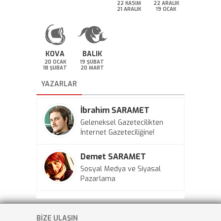
22 KASIM
22 ARALIK
21 ARALIK
19 OCAK
KOVA
BALIK
20 OCAK
19 ŞUBAT
18 ŞUBAT
20 MART
YAZARLAR
İbrahim SARAMET
Geleneksel Gazetecilikten
İnternet Gazeteciliğine!
Demet SARAMET
Sosyal Medya ve Siyasal
Pazarlama
BİZE ULAŞIN