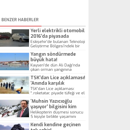
BENZER HABERLER
Yerli elektrikli otomobil
2016’da piyasada
olacak!
Eskişehir'de bulanan Teknoloji
Geliştirme Bölgesi'ndeki bir
firma, birçok üniversiteden
Yangın söndürmede
30'dan fazla akademisyenle
yürüttüğü çalışmayla ortaya
büyük hata!
çıkarttığı elektrikli yerli
Kayseri’de dün Ali Dağı’nda
otomobilini 2016 yılında seri
çıkan orman yangınına
üretimle piyasaya sürecek.
müdahale için Adana’dan
TSK’dan Lice açıklaması!
gelen yangın söndürme
helikopterinin, Sarmısaklı
‘Anında karşılık
Baraj Gölü yerine kent içindeki
verilmiştir’
TSK’dan Lice açıklaması:
Büyükşehir Belediyesine ait
“..roketatar, piyade tüfeği ve el
Hayvanat Bahçesindeki yapay
yapımı patlayıcı maddelerle
göletten su aldığı ve burada
‘Muhsin Yazıcıoğlu
Lice’ye intikal eden birliklere
bazı kuşların telef olduğu
silahlı saldırıda bulunulmuş,
yaşıyor’ bilgisini kim
ortaya çıktı.
yapılan silahlı saldırıya
verdi?
Helikopterin düşmesi sonucu
unsurlarımız tarafından
5 kişiyle birlikte yaşamını
anında karşılık verilmiştir”
yitiren Büyük Birlik Partisi'nin
Kendi kendine geçinen
(BBP) kurucu Genel Başkanı
Muhsin Yazıcıoğlu'nun