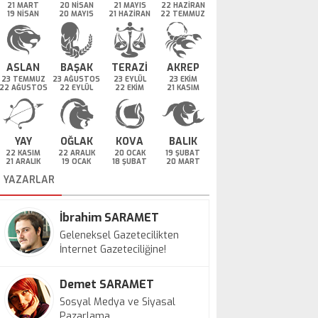
21 MART
20 NİSAN
21 MAYIS
22 HAZİRAN
19 NİSAN
20 MAYIS
21 HAZİRAN
22 TEMMUZ
ASLAN
BAŞAK
TERAZİ
AKREP
23 TEMMUZ
23 AĞUSTOS
23 EYLÜL
23 EKİM
22 AĞUSTOS
22 EYLÜL
22 EKİM
21 KASIM
YAY
OĞLAK
KOVA
BALIK
22 KASIM
22 ARALIK
20 OCAK
19 ŞUBAT
21 ARALIK
19 OCAK
18 ŞUBAT
20 MART
YAZARLAR
İbrahim SARAMET
Geleneksel Gazetecilikten
İnternet Gazeteciliğine!
Demet SARAMET
Sosyal Medya ve Siyasal
Pazarlama