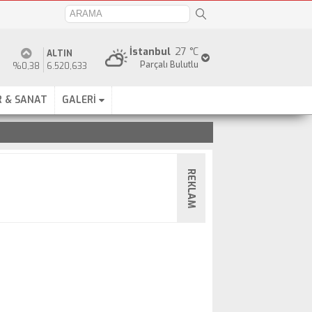
İstanbul
27 °C
ALTIN
Parçalı Bulutlu
%0,38
6.520,633
 & SANAT
GALERİ
REKLAM