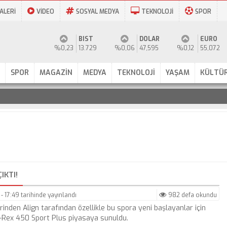
ALERİ
VİDEO
SOSYAL MEDYA
TEKNOLOJİ
SPOR
BIST
DOLAR
EURO
%0,23
13.729
%0,06
47,595
%0,12
55,072
SPOR
MAGAZİN
MEDYA
TEKNOLOJİ
YAŞAM
KÜLTÜR
IKTI!
- 17:49
tarihinde yayınlandı
982 defa okundu
inden Align tarafından özellikle bu spora yeni başlayanlar için
T-Rex 450 Sport Plus piyasaya sunuldu.