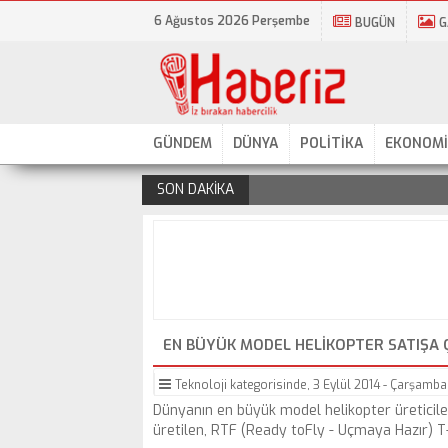
6 Ağustos 2026 Perşembe
BUGÜN
G
GÜNDEM
DÜNYA
POLİTİKA
EKONOMİ
SON DAKİKA
.
EN BÜYÜK MODEL HELIKOPTER SATIŞA Ç
Teknoloji
kategorisinde,
3 Eylül 2014 - Çarşamba 
Dünyanın en büyük model helikopter üreticiler
üretilen, RTF (Ready toFly - Uçmaya Hazır) 