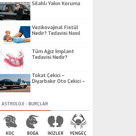
Silahlı Yakın Koruma
Vezikovajinal Fistül
Nedir? Tedavisi Nasıl
Olur?
Tüm Ağız İmplant
Tedavisi Nedir?
Tokat Çekici –
Diyarbakır Oto Çekici –
İstanbul Oto Çekici
ASTROLOJİ - BURÇLAR
KOÇ
BOĞA
İKİZLER
YENGEÇ