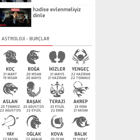
hadise evlenmeliyiz
dinle
ASTROLOJİ - BURÇLAR
KOÇ
BOĞA
İKİZLER
YENGEÇ
21 MART
20 NİSAN
21 MAYIS
22 HAZİRAN
19 NİSAN
20 MAYIS
21 HAZİRAN
22 TEMMUZ
ASLAN
BAŞAK
TERAZİ
AKREP
23 TEMMUZ
23 AĞUSTOS
23 EYLÜL
23 EKİM
22 AĞUSTOS
22 EYLÜL
22 EKİM
21 KASIM
YAY
OĞLAK
KOVA
BALIK
22 KASIM
22 ARALIK
20 OCAK
19 ŞUBAT