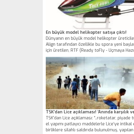
En büyük model helikopter satışa çıktı!
Dünyanın en büyük model helikopter üreticil
Align tarafından özellikle bu spora yeni başl
için üretilen, RTF (Ready toFly - Uçmaya Hazı
450 Sport Plus piyasaya sunuldu.
TSK’dan Lice açıklaması! ‘Anında karşılık ve
TSK’dan Lice açıklaması: “..roketatar, piyade 
el yapımı patlayıcı maddelerle Lice’ye intikal
birliklere silahlı saldırıda bulunulmuş, yapılan 