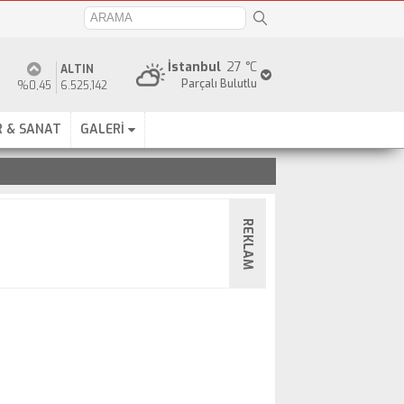
İstanbul
27 °C
ALTIN
Parçalı Bulutlu
%0,45
6.525,142
 & SANAT
GALERİ
REKLAM