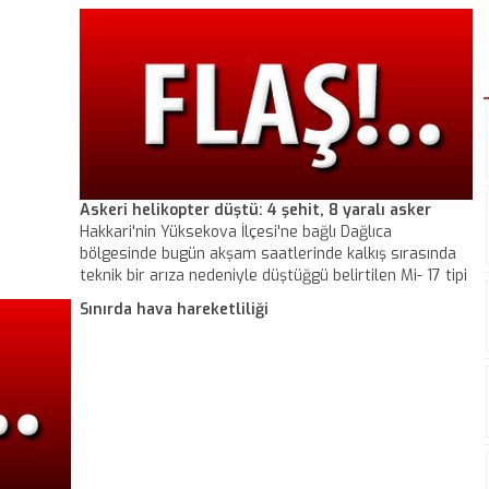
lık
Kahramanmaraş'ta açılan dava kapsamında,
Kayseri'de 4 kamu görevlisi ifade verdi.
Askeri helikopter düştü: 4 şehit, 8 yaralı asker
Hakkari'nin Yüksekova İlçesi'ne bağlı Dağlıca
bölgesinde bugün akşam saatlerinde kalkış sırasında
teknik bir arıza nedeniyle düştüğgü belirtilen Mi- 17 tipi
askeri kargo helikopterinde 4 askerin şehit olduğu, 8
Sınırda hava hareketliliği
askerin de yaralandığı açıklandı.