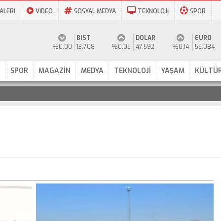
ALERİ
VİDEO
SOSYAL MEDYA
TEKNOLOJİ
SPOR
BIST
DOLAR
EURO
%0,00
13.708
%0,05
47,592
%0,14
55,084
SPOR
MAGAZİN
MEDYA
TEKNOLOJİ
YAŞAM
KÜLTÜR