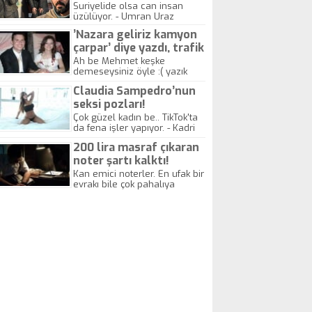
yitirdi
Suriyelide olsa can insan
üzülüyor. - Umran Uraz
’Nazara geliriz kamyon
çarpar’ diye yazdı, trafik
kazasında öldü!
Ah be Mehmet keşke
demeseysiniz öyle :( yazık
canlara.... - Abdullah Kadir
Claudia Sampedro’nun
seksi pozları!
Çok güzel kadın be.. TikTok'ta
da fena işler yapıyor. - Kadri
Beylik
200 lira masraf çıkaran
noter şartı kalktı!
Kan emici noterler. En ufak bir
evrakı bile çok pahalıya
yapıyorlar. Allah ellerine
düşürmesin. Çok paranızı
kaptırıyorsunuz. - Kayhan
Gezenti