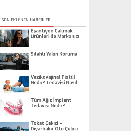
SON EKLENEN HABERLER
Eşantiyon Çakmak
Ürünleri ile Markanızı
Günlük Hayatta Öne
Çıkarın
Silahlı Yakın Koruma
Vezikovajinal Fistül
Nedir? Tedavisi Nasıl
Olur?
Tüm Ağız İmplant
Tedavisi Nedir?
Tokat Çekici –
Diyarbakır Oto Çekici –