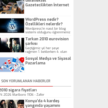
Geleneksel
Gazetecilikten İnternet
Gazeteciliğine!
WordPress nedir?
Özellikleri nelerdir?
Wordpress'in nasıl bir blog
sistemi olduğunu öğrenmeniz
için hazırlanmış bir yazıdır.
Tarkan 2010 eurovision
şarkısı
Geçtiğimiz yıl her şeye
rağmen 1. beklerken 4. olan
hadiseli Türkiye, sadece vücut
Sosyal Medya ve Siyasal
gösterisinin bu yarışmada
önemli olmadığını anlamıştır.
Pazarlama
Bu yıl Megastar Tarkan
geliyor, sahneye!
SON YORUMLANAN HABERLER
2010 sigara fiyatları
Yıl 2026 Marlboro 110tl - Zafer
Konya’da 4 kardeş
yangında yaşamını