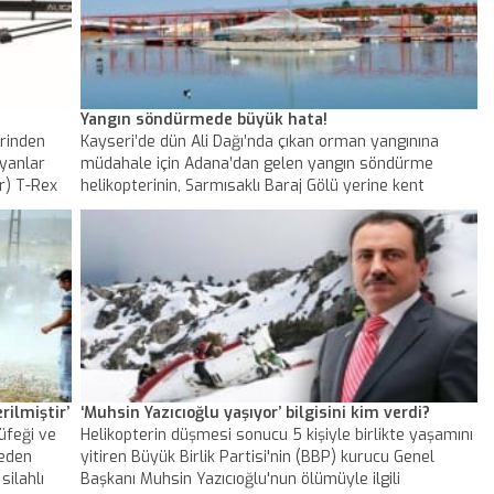
Yangın söndürmede büyük hata!
erinden
Kayseri’de dün Ali Dağı’nda çıkan orman yangınına
ayanlar
müdahale için Adana’dan gelen yangın söndürme
r) T-Rex
helikopterinin, Sarmısaklı Baraj Gölü yerine kent
içindeki Büyükşehir Belediyesine ait Hayvanat
Bahçesindeki yapay göletten su aldığı ve burada bazı
kuşların telef olduğu ortaya çıktı.
rilmiştir’
‘Muhsin Yazıcıoğlu yaşıyor’ bilgisini kim verdi?
tüfeği ve
Helikopterin düşmesi sonucu 5 kişiyle birlikte yaşamını
 eden
yitiren Büyük Birlik Partisi'nin (BBP) kurucu Genel
silahlı
Başkanı Muhsin Yazıcıoğlu'nun ölümüyle ilgili