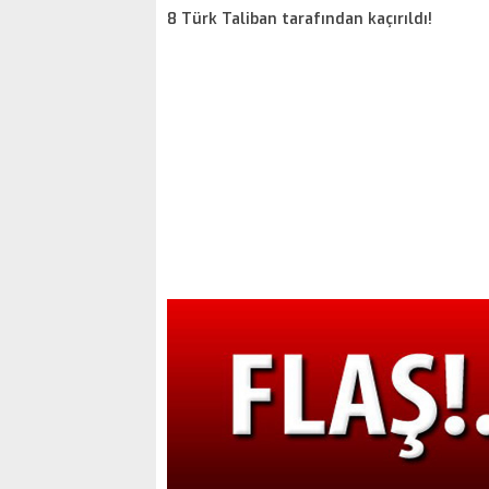
saldırıya unsurlarımız tarafından anında karşı
8 Türk Taliban tarafından kaçırıldı!
verilmiştir”