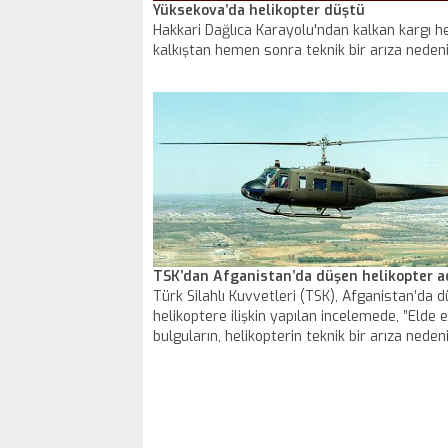
Yüksekova’da helikopter düştü
Hakkari Dağlıca Karayolu'ndan kalkan kargı he
kalkıştan hemen sonra teknik bir arıza nedeni
TSK’dan Afganistan’da düşen helikopter a
Türk Silahlı Kuvvetleri (TSK), Afganistan’da 
helikoptere ilişkin yapılan incelemede, ”Elde ed
bulguların, helikopterin teknik bir arıza neden
kırıma uğradığı yönünde” olduğunu bildirdi.