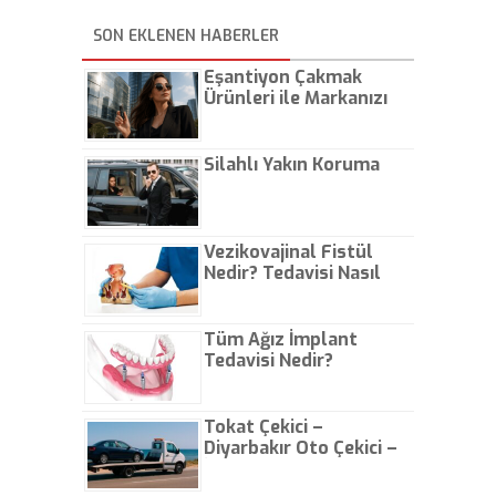
iPhone 6, 9 Eylül'de TSİ
20:00'da tanıtılıyor. iPhone 6
SON EKLENEN HABERLER
ile beraber iPhone 4 hariç tüm
iPhone ve iPad kullanıcılarına
iOS 8 güncellemesi de
Eşantiyon Çakmak
sunulacak. Ancak bu
Ürünleri ile Markanızı
güncellemeyi ilk günden
Günlük Hayatta Öne
yükleyenlerin canı fazlasıyla
sıkılabilir. Neden mi?
Çıkarın
Silahlı Yakın Koruma
Vezikovajinal Fistül
Nedir? Tedavisi Nasıl
Olur?
Tüm Ağız İmplant
Tedavisi Nedir?
Tokat Çekici –
Diyarbakır Oto Çekici –
İstanbul Oto Çekici