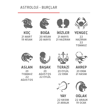
ASTROLOJİ - BURÇLAR
KOÇ
BOĞA
İKİZLER
YENGEÇ
21 MART
20 NİSAN
21 MAYIS
22
19 NİSAN
20 MAYIS
21 HAZİRAN
HAZİRAN
22
TEMMUZ
ASLAN
BAŞAK
TERAZİ
AKREP
23
23
23 EYLÜL
23 EKİM
TEMMUZ
AĞUSTOS
22 EKİM
21 KASIM
22
22 EYLÜL
AĞUSTOS
YAY
OĞLAK
22 KASIM
22 ARALIK
21 ARALIK
19 OCAK