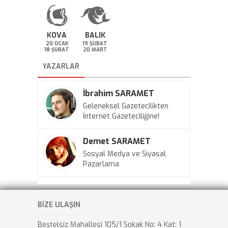
KOVA
BALIK
20 OCAK
19 ŞUBAT
18 ŞUBAT
20 MART
YAZARLAR
İbrahim SARAMET
Geleneksel Gazetecilikten
İnternet Gazeteciliğine!
Demet SARAMET
Sosyal Medya ve Siyasal
Pazarlama
BİZE ULAŞIN
Beştelsiz Mahallesi 105/1 Sokak No: 4 Kat: 1