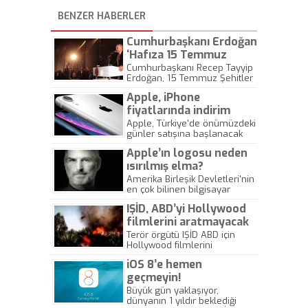
BENZER HABERLER
Cumhurbaşkanı Erdoğan
‘Hafıza 15 Temmuz
Müzesi’ açılışını yaptı
Cumhurbaşkanı Recep Tayyip
Erdoğan, 15 Temmuz Şehitler
Köprüsü'nün Anadolu Yakası
Apple, iPhone
girişinde, 15 Temmuz Şehitler
Makamı'nın hemen altında bin
fiyatlarında indirim
500 metrekarelik alana inşa
kararı aldı
Apple, Türkiye'de önümüzdeki
edilen "Hafıza 15 Temmuz
günler satışına başlanacak
Müzesi"nin açılış töreninde
telefonu iPhone XR'ın fiyatını
konuşma yaptı. Öte yandan
Apple’ın logosu neden
Japonya genelinde
Cumhurbaşkanı Erdoğan,
düşürmeye karar verdi. Peki
ısırılmış elma?
Hürriyet Gazetesi Ankara
bu kadar yeni bir telefonun
Amerika Birleşik Devletleri'nin
Temsilcisi Hande Fırat ile 15
fiyatı neden indiriliyor?
en çok bilinen bilgisayar
Temmuz darbe gecesi
firması olan Apple ilk
Facetime üzerinden bağlantı
IŞİD, ABD’yi Hollywood
kurulduğu zamanlar bir elma
kurduğu telefon hakkında
çeşidinin adı olan "Macintosh"
filmlerini aratmayacak
konuştu. Hande Fırat,
ismiyle anılıyordu.
"Cumhurbaşkanı Erdoğan
bir fragmanla tehdit
Terör örgütü IŞİD ABD için
telefonu sakla demişti. 3 yıldır
Hollywood filmlerini
etti!
saklıyoruz." ifadelerini
aratmayacak bir fragman
iOS 8’e hemen
kullandı.
hazırladı. Yayınladığı savaş
fragmanı ile “Biz buradayız”
geçmeyin!
diyen IŞİD filmde ABD'ye
Büyük gün yaklaşıyor,
tehditler savuruyor.
dünyanın 1 yıldır beklediği