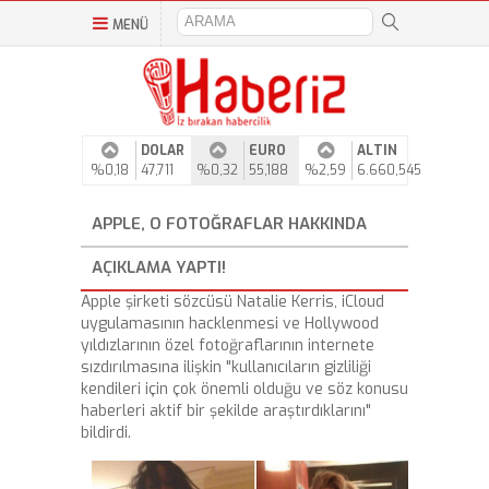
MENÜ
DOLAR
EURO
ALTIN
%0,18
47,711
%0,32
55,188
%2,59
6.660,545
APPLE, O FOTOĞRAFLAR HAKKINDA
AÇIKLAMA YAPTI!
Apple şirketi sözcüsü Natalie Kerris, iCloud
uygulamasının hacklenmesi ve Hollywood
yıldızlarının özel fotoğraflarının internete
sızdırılmasına ilişkin "kullanıcıların gizliliği
kendileri için çok önemli olduğu ve söz konusu
haberleri aktif bir şekilde araştırdıklarını"
bildirdi.