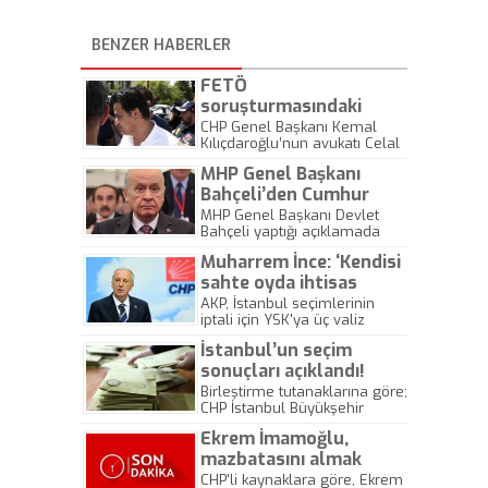
BENZER HABERLER
FETÖ
soruşturmasındaki
Kılıçdaroğlu’nun
CHP Genel Başkanı Kemal
Kılıçdaroğlu’nun avukatı Celal
avukatına verilen ceza
Çelik hakkında yürütülen
belli oldu
MHP Genel Başkanı
soruşturma tamamlandı.
Savcılık, avukat Çelik hakkında
Bahçeli’den Cumhur
"Silahlı terör örgütüne üye
İttifakı açıklaması
MHP Genel Başkanı Devlet
olmamakla birlikte örgüte
Bahçeli yaptığı açıklamada
yardım", "Kamu görevlisine
“Cumhur ittifakı Türk milletinin
alenen hakaret", "Terör örgütü
Muharrem İnce: ‘Kendisi
takdiri ve ufuk bayrağıdır.
propagandası yapma"
Cumhur İttifakı çevresinde vızır
sahte oyda ihtisas
suçlarından 11 yıl 11 aydan 40
vızır fitne kazısı yapanlara
sahibidir ‘
AKP, İstanbul seçimlerinin
yıla kadar hapis cezası
hem sırtımız dönük hem de
iptali için YSK'ya üç valiz
talebiyle iddianame
kapımız örtüktür. Karar ve
dolusu belge ile başvuruda
düzenlendi.
kanaatimiz odur ki, Cumhur
İstanbul’un seçim
bulundu.
İttiakı'na özenle ve önemle
sonuçları açıklandı!
sahip çıkılmalı” dedi.
Birleştirme tutanaklarına göre;
CHP İstanbul Büyükşehir
Belediye Başkan Adayı
Ekrem İmamoğlu,
İmamoğlu 4 milyon 169 bin
765, AK Parti İstanbul
mazbatasını almak
Büyükşehir Belediye Başkan
üzere İstanbul İl Seçim
CHP'li kaynaklara göre, Ekrem