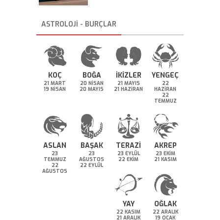
ASTROLOJİ - BURÇLAR
KOÇ
BOĞA
İKİZLER
YENGEÇ
21 MART
20 NİSAN
21 MAYIS
22
19 NİSAN
20 MAYIS
21 HAZİRAN
HAZİRAN
22
TEMMUZ
ASLAN
BAŞAK
TERAZİ
AKREP
23
23
23 EYLÜL
23 EKİM
TEMMUZ
AĞUSTOS
22 EKİM
21 KASIM
22
22 EYLÜL
AĞUSTOS
YAY
OĞLAK
22 KASIM
22 ARALIK
21 ARALIK
19 OCAK