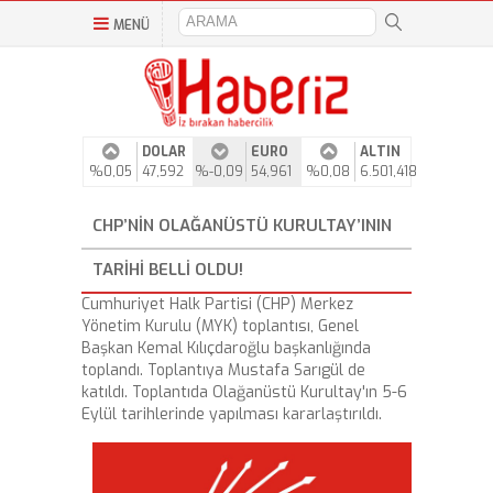
MENÜ
DOLAR
EURO
ALTIN
%0,05
47,592
%-0,09
54,961
%0,08
6.501,418
CHP’NIN OLAĞANÜSTÜ KURULTAY’ININ
TARIHI BELLI OLDU!
Cumhuriyet Halk Partisi (CHP) Merkez
Yönetim Kurulu (MYK) toplantısı, Genel
Başkan Kemal Kılıçdaroğlu başkanlığında
toplandı. Toplantıya Mustafa Sarıgül de
katıldı. Toplantıda Olağanüstü Kurultay'ın 5-6
Eylül tarihlerinde yapılması kararlaştırıldı.