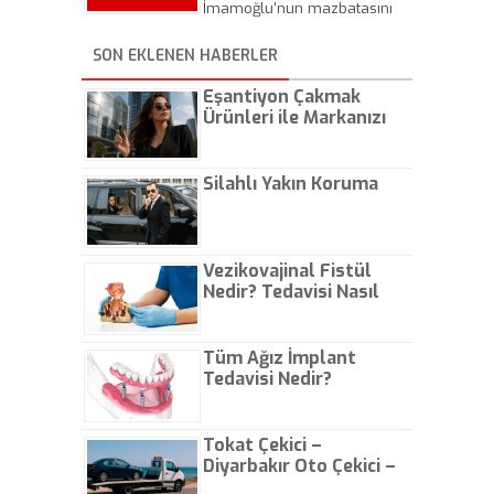
Adayı Yıldırım 4 milyon 156
İmamoğlu'nun mazbatasını
Kurulu’na davet edildi
bin 36 oy aldı.
almak üzere il seçim
kurulunda olması bekleniyor.
SON EKLENEN HABERLER
Eşantiyon Çakmak
Ürünleri ile Markanızı
Günlük Hayatta Öne
Çıkarın
Silahlı Yakın Koruma
Vezikovajinal Fistül
Nedir? Tedavisi Nasıl
Olur?
Tüm Ağız İmplant
Tedavisi Nedir?
Tokat Çekici –
Diyarbakır Oto Çekici –
İstanbul Oto Çekici