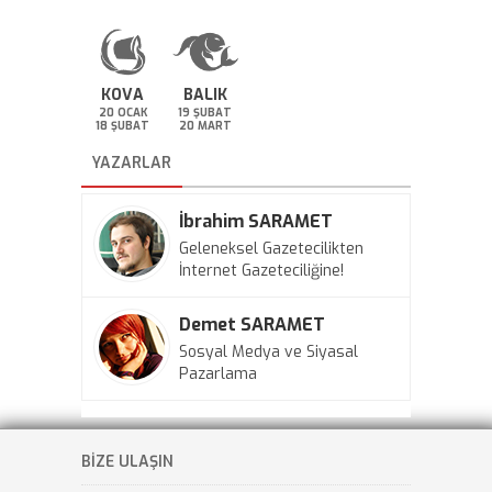
KOVA
BALIK
20 OCAK
19 ŞUBAT
18 ŞUBAT
20 MART
YAZARLAR
İbrahim SARAMET
Geleneksel Gazetecilikten
İnternet Gazeteciliğine!
Demet SARAMET
Sosyal Medya ve Siyasal
Pazarlama
BİZE ULAŞIN