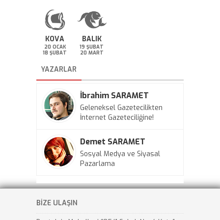
KOVA
BALIK
20 OCAK
19 ŞUBAT
18 ŞUBAT
20 MART
YAZARLAR
İbrahim SARAMET
Geleneksel Gazetecilikten
İnternet Gazeteciliğine!
Demet SARAMET
Sosyal Medya ve Siyasal
Pazarlama
BİZE ULAŞIN