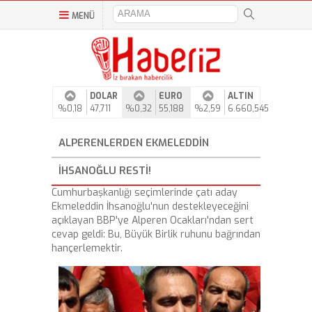
MENÜ
DOLAR
EURO
ALTIN
%0,18
47,711
%0,32
55,188
%2,59
6.660,545
ALPERENLERDEN EKMELEDDIN
İHSANOĞLU RESTI!
Cumhurbaşkanlığı seçimlerinde çatı aday
Ekmeleddin İhsanoğlu'nun destekleyeceğini
açıklayan BBP'ye Alperen Ocakları'ndan sert
cevap geldi: Bu, Büyük Birlik ruhunu bağrından
hançerlemektir.