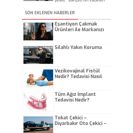
yetkili: "Bahçeli'nin ifadeleri
çatlağı büyüttü"
SON EKLENEN HABERLER
Eşantiyon Çakmak
Ürünleri ile Markanızı
Günlük Hayatta Öne
Çıkarın
Silahlı Yakın Koruma
Vezikovajinal Fistül
Nedir? Tedavisi Nasıl
Olur?
Tüm Ağız İmplant
Tedavisi Nedir?
Tokat Çekici –
Diyarbakır Oto Çekici –
İstanbul Oto Çekici