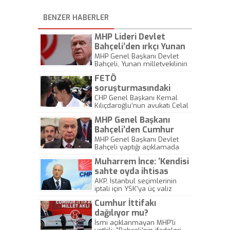
BENZER HABERLER
MHP Lideri Devlet
Bahçeli’den ırkçı Yunan
vekile çok sert tepki!
MHP Genel Başkanı Devlet
Bahçeli, Yunan milletvekilinin
Avrupa Parlamentosundaki
FETÖ
(AP) bayrak provokasyonuna
ilişkin, "Herkes kendine
soruşturmasındaki
yakışanı yapar. Yunan bayrak
Kılıçdaroğlu’nun
CHP Genel Başkanı Kemal
yırtar, Türk milleti bayrağını
Kılıçdaroğlu’nun avukatı Celal
avukatına verilen ceza
yükseltir." ifadesini kullandı.
Çelik hakkında yürütülen
belli oldu
MHP Genel Başkanı
soruşturma tamamlandı.
Savcılık, avukat Çelik hakkında
Bahçeli’den Cumhur
"Silahlı terör örgütüne üye
İttifakı açıklaması
MHP Genel Başkanı Devlet
olmamakla birlikte örgüte
Bahçeli yaptığı açıklamada
yardım", "Kamu görevlisine
“Cumhur ittifakı Türk milletinin
alenen hakaret", "Terör örgütü
Muharrem İnce: ‘Kendisi
takdiri ve ufuk bayrağıdır.
propagandası yapma"
Cumhur İttifakı çevresinde vızır
sahte oyda ihtisas
suçlarından 11 yıl 11 aydan 40
vızır fitne kazısı yapanlara
sahibidir ‘
AKP, İstanbul seçimlerinin
yıla kadar hapis cezası
hem sırtımız dönük hem de
iptali için YSK'ya üç valiz
talebiyle iddianame
kapımız örtüktür. Karar ve
dolusu belge ile başvuruda
düzenlendi.
kanaatimiz odur ki, Cumhur
Cumhur İttifakı
bulundu.
İttiakı'na özenle ve önemle
dağılıyor mu?
sahip çıkılmalı” dedi.
İsmi açıklanmayan MHP'li