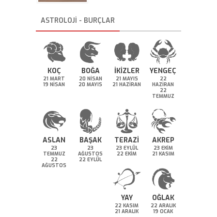
ASTROLOJİ - BURÇLAR
KOÇ
BOĞA
İKİZLER
YENGEÇ
21 MART
20 NİSAN
21 MAYIS
22
19 NİSAN
20 MAYIS
21 HAZİRAN
HAZİRAN
22
TEMMUZ
ASLAN
BAŞAK
TERAZİ
AKREP
23
23
23 EYLÜL
23 EKİM
TEMMUZ
AĞUSTOS
22 EKİM
21 KASIM
22
22 EYLÜL
AĞUSTOS
YAY
OĞLAK
22 KASIM
22 ARALIK
21 ARALIK
19 OCAK