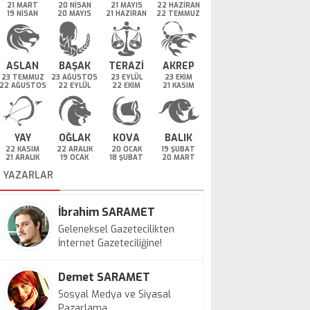
21 MART
20 NİSAN
21 MAYIS
22 HAZİRAN
19 NİSAN
20 MAYIS
21 HAZİRAN
22 TEMMUZ
ASLAN
BAŞAK
TERAZİ
AKREP
23 TEMMUZ
23 AĞUSTOS
23 EYLÜL
23 EKİM
22 AĞUSTOS
22 EYLÜL
22 EKİM
21 KASIM
YAY
OĞLAK
KOVA
BALIK
22 KASIM
22 ARALIK
20 OCAK
19 ŞUBAT
21 ARALIK
19 OCAK
18 ŞUBAT
20 MART
YAZARLAR
İbrahim SARAMET
Geleneksel Gazetecilikten
İnternet Gazeteciliğine!
Demet SARAMET
Sosyal Medya ve Siyasal
Pazarlama