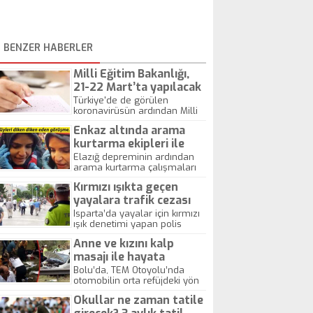
BENZER HABERLER
Milli Eğitim Bakanlığı,
21-22 Mart’ta yapılacak
açıköğretim sınavlarını
Türkiye'de de görülen
koronavirüsün ardından Milli
erteledi
Eğitim Bakanlığı, 21-22 Mart'ta
Enkaz altında arama
yapılacak açıköğretim
kurumları sınavlarını erteleme
kurtarma ekipleri ile
kararı aldı.
telefonla görüştü
Elazığ depreminin ardından
arama kurtarma çalışmaları
devam ederken canlı yayında
Kırmızı ışıkta geçen
enkaz altındaki bir kadınla
telefonla görüşme sağlandı.
yayalara trafik cezası
yazıldı
Isparta’da yayalar için kırmızı
ışık denetimi yapan polis
ekipleri, göre göre ihlal yapan
Anne ve kızını kalp
yayalara cezai işlem
uyguladı. Polis kamerasıyla
masajı ile hayata
kayıt altına alınan kırmızı ışık
tutundurdular
Bolu’da, TEM Otoyolu’nda
ihlalleri sonucu, yaklaşık 1,5
otomobilin orta refüjdeki yön
saatte, 7 yayaya toplam bin
tabelası direğine çarpması
645 lira tutarında cezai işlem
Okullar ne zaman tatile
sonucu meydana gelen
uygulandı.
kazada aynı aileden 2’si ağır,