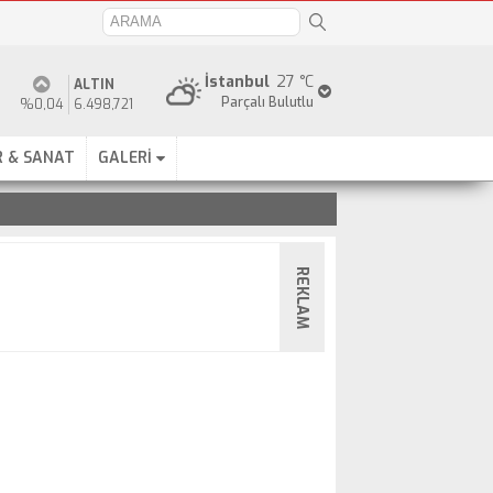
İstanbul
27 °C
ALTIN
Parçalı Bulutlu
%0,04
6.498,721
 & SANAT
GALERİ
REKLAM