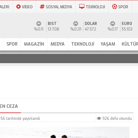
ALERİ
VİDEO
SOSYAL MEDYA
TEKNOLOJİ
SPOR
BIST
DOLAR
EURO
%0,11
13.708
%0,01
47,572
%0,17
55,103
SPOR
MAGAZİN
MEDYA
TEKNOLOJİ
YAŞAM
KÜLTÜR
EN CEZA
1:56
tarihinde yayınlandı
926 defa okundu