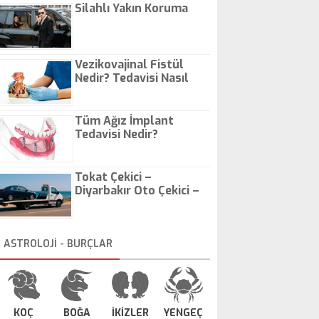
Silahlı Yakın Koruma
Vezikovajinal Fistül
Nedir? Tedavisi Nasıl
Olur?
Tüm Ağız İmplant
Tedavisi Nedir?
Tokat Çekici –
Diyarbakır Oto Çekici –
İstanbul Oto Çekici
ASTROLOJİ - BURÇLAR
KOÇ
BOĞA
İKİZLER
YENGEÇ