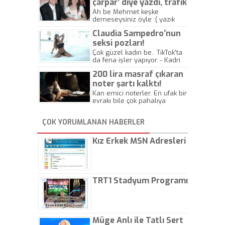
çarpar’ diye yazdı, trafik
kazasında öldü!
Ah be Mehmet keşke
demeseysiniz öyle :( yazık
canlara.... - Abdullah Kadir
Claudia Sampedro’nun
seksi pozları!
Çok güzel kadın be.. TikTok'ta
da fena işler yapıyor. - Kadri
Beylik
200 lira masraf çıkaran
noter şartı kalktı!
Kan emici noterler. En ufak bir
evrakı bile çok pahalıya
yapıyorlar. Allah ellerine
düşürmesin. Çok paranızı
ÇOK YORUMLANAN HABERLER
kaptırıyorsunuz. - Kayhan
Gezenti
Kız Erkek MSN Adresleri
TRT1 Stadyum Programı
Müge Anlı ile Tatlı Sert