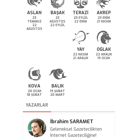
ASLAN
BAŞAK
TERAZİ
AKREP
23
23
23 EYLÜL
23 EKİM
TEMMUZ
AĞUSTOS
22 EKİM
21 KASIM
22
22 EYLÜL
AĞUSTOS
YAY
OĞLAK
22 KASIM
22 ARALIK
21 ARALIK
19 OCAK
KOVA
BALIK
20 OCAK
19 ŞUBAT
18 ŞUBAT
20 MART
YAZARLAR
İbrahim SARAMET
Geleneksel Gazetecilikten
İnternet Gazeteciliğine!