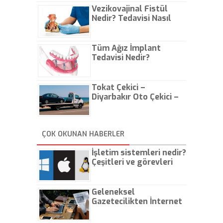
Vezikovajinal Fistül
Nedir? Tedavisi Nasıl
Olur?
Tüm Ağız İmplant
Tedavisi Nedir?
Tokat Çekici –
Diyarbakır Oto Çekici –
İstanbul Oto Çekici
ÇOK OKUNAN HABERLER
İşletim sistemleri nedir?
Çeşitleri ve görevleri
nelerdir?
Geleneksel
Gazetecilikten İnternet
Gazeteciliğine!