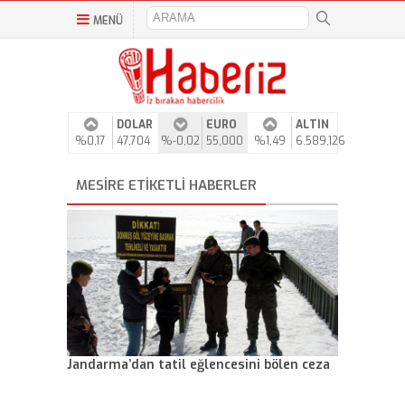
MENÜ
DOLAR
EURO
ALTIN
%0,17
47,704
%-0,02
55,000
%1,49
6.589,126
MESIRE ETIKETLI HABERLER
Jandarma’dan tatil eğlencesini bölen ceza