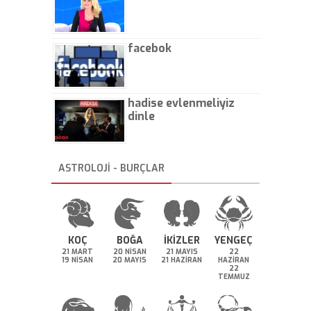
facebok
hadise evlenmeliyiz
dinle
ASTROLOJİ - BURÇLAR
KOÇ
BOĞA
İKİZLER
YENGEÇ
21 MART
20 NİSAN
21 MAYIS
22
19 NİSAN
20 MAYIS
21 HAZİRAN
HAZİRAN
22
TEMMUZ