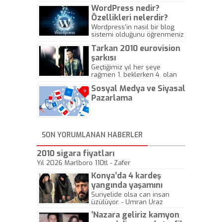
WordPress nedir?
Özellikleri nelerdir?
Wordpress'in nasıl bir blog
sistemi olduğunu öğrenmeniz
için hazırlanmış bir yazıdır.
Tarkan 2010 eurovision
şarkısı
Geçtiğimiz yıl her şeye
rağmen 1. beklerken 4. olan
hadiseli Türkiye, sadece vücut
Sosyal Medya ve Siyasal
gösterisinin bu yarışmada
önemli olmadığını anlamıştır.
Pazarlama
Bu yıl Megastar Tarkan
geliyor, sahneye!
SON YORUMLANAN HABERLER
2010 sigara fiyatları
Yıl 2026 Marlboro 110tl - Zafer
Konya’da 4 kardeş
yangında yaşamını
yitirdi
Suriyelide olsa can insan
üzülüyor. - Umran Uraz
’Nazara geliriz kamyon