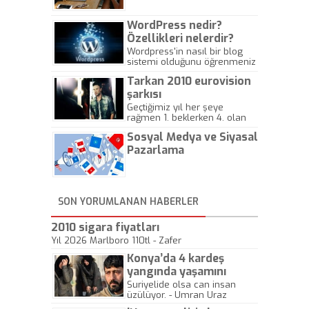
WordPress nedir?
Özellikleri nelerdir?
Wordpress'in nasıl bir blog
sistemi olduğunu öğrenmeniz
için hazırlanmış bir yazıdır.
Tarkan 2010 eurovision
şarkısı
Geçtiğimiz yıl her şeye
rağmen 1. beklerken 4. olan
hadiseli Türkiye, sadece vücut
Sosyal Medya ve Siyasal
gösterisinin bu yarışmada
önemli olmadığını anlamıştır.
Pazarlama
Bu yıl Megastar Tarkan
geliyor, sahneye!
SON YORUMLANAN HABERLER
2010 sigara fiyatları
Yıl 2026 Marlboro 110tl - Zafer
Konya’da 4 kardeş
yangında yaşamını
yitirdi
Suriyelide olsa can insan
üzülüyor. - Umran Uraz