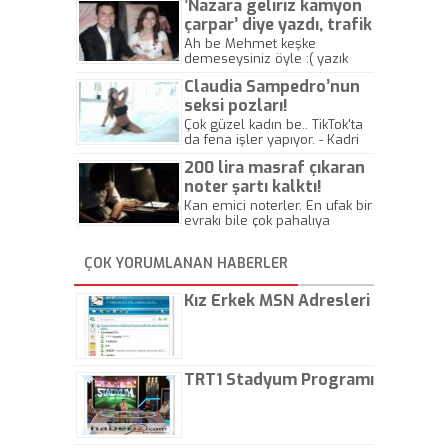
’Nazara geliriz kamyon
çarpar’ diye yazdı, trafik
kazasında öldü!
Ah be Mehmet keşke
demeseysiniz öyle :( yazık
canlara.... - Abdullah Kadir
Claudia Sampedro’nun
seksi pozları!
Çok güzel kadın be.. TikTok'ta
da fena işler yapıyor. - Kadri
Beylik
200 lira masraf çıkaran
noter şartı kalktı!
Kan emici noterler. En ufak bir
evrakı bile çok pahalıya
yapıyorlar. Allah ellerine
düşürmesin. Çok paranızı
ÇOK YORUMLANAN HABERLER
kaptırıyorsunuz. - Kayhan
Gezenti
Kız Erkek MSN Adresleri
TRT1 Stadyum Programı