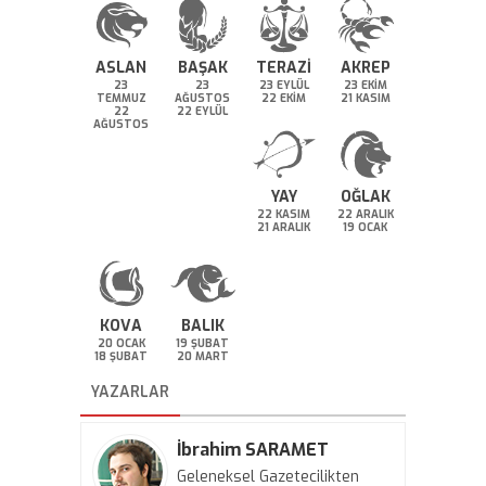
ASLAN
BAŞAK
TERAZİ
AKREP
23
23
23 EYLÜL
23 EKİM
TEMMUZ
AĞUSTOS
22 EKİM
21 KASIM
22
22 EYLÜL
AĞUSTOS
YAY
OĞLAK
22 KASIM
22 ARALIK
21 ARALIK
19 OCAK
KOVA
BALIK
20 OCAK
19 ŞUBAT
18 ŞUBAT
20 MART
YAZARLAR
İbrahim SARAMET
Geleneksel Gazetecilikten