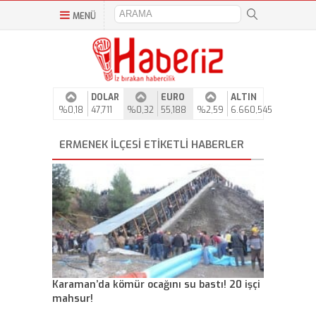
MENÜ
DOLAR
EURO
ALTIN
%0,18
47,711
%0,32
55,188
%2,59
6.660,545
ERMENEK İLÇESI ETIKETLI HABERLER
Karaman’da kömür ocağını su bastı! 20 işçi
mahsur!