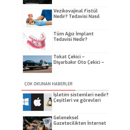
Vezikovajinal Fistül
Nedir? Tedavisi Nasıl
Olur?
Tüm Ağız İmplant
Tedavisi Nedir?
Tokat Çekici –
Diyarbakır Oto Çekici –
İstanbul Oto Çekici
ÇOK OKUNAN HABERLER
İşletim sistemleri nedir?
Çeşitleri ve görevleri
nelerdir?
Geleneksel
Gazetecilikten İnternet
Gazeteciliğine!