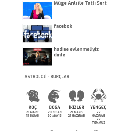
Müge Anlı ile Tatlı Sert
facebok
hadise evlenmeliyiz
dinle
ASTROLOJİ - BURÇLAR
KOÇ
BOĞA
İKİZLER
YENGEÇ
21 MART
20 NİSAN
21 MAYIS
22
19 NİSAN
20 MAYIS
21 HAZİRAN
HAZİRAN
22
TEMMUZ