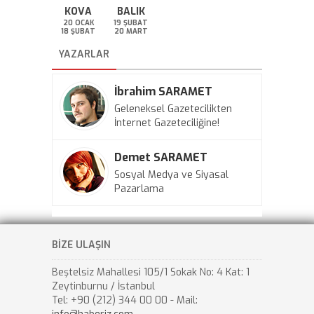
KOVA
BALIK
20 OCAK
19 ŞUBAT
18 ŞUBAT
20 MART
YAZARLAR
İbrahim SARAMET
Geleneksel Gazetecilikten
İnternet Gazeteciliğine!
Demet SARAMET
Sosyal Medya ve Siyasal
Pazarlama
BİZE ULAŞIN
Beştelsiz Mahallesi 105/1 Sokak No: 4 Kat: 1
Zeytinburnu / İstanbul
Tel: +90 (212) 344 00 00 - Mail: