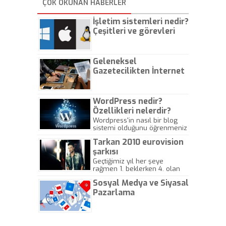
ÇOK OKUNAN HABERLER
İşletim sistemleri nedir?
Çeşitleri ve görevleri
nelerdir?
Geleneksel
Gazetecilikten İnternet
Gazeteciliğine!
WordPress nedir?
Özellikleri nelerdir?
Wordpress'in nasıl bir blog
sistemi olduğunu öğrenmeniz
için hazırlanmış bir yazıdır.
Tarkan 2010 eurovision
şarkısı
Geçtiğimiz yıl her şeye
rağmen 1. beklerken 4. olan
hadiseli Türkiye, sadece vücut
Sosyal Medya ve Siyasal
gösterisinin bu yarışmada
önemli olmadığını anlamıştır.
Pazarlama
Bu yıl Megastar Tarkan
geliyor, sahneye!