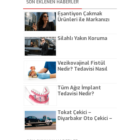
SON EKLENEN HABERLER
Eşantiyon Çakmak
Ürünleri ile Markanızı
Günlük Hayatta Öne
Çıkarın
Silahlı Yakın Koruma
Vezikovajinal Fistül
Nedir? Tedavisi Nasıl
Olur?
Tüm Ağız İmplant
Tedavisi Nedir?
Tokat Çekici –
Diyarbakır Oto Çekici –
İstanbul Oto Çekici