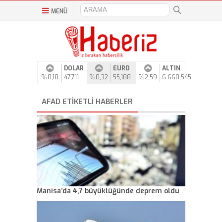
MENÜ
DOLAR
EURO
ALTIN
%0,18
47,711
%0,32
55,188
%2,59
6.660,545
AFAD ETIKETLI HABERLER
Manisa’da 4,7 büyüklüğünde deprem oldu