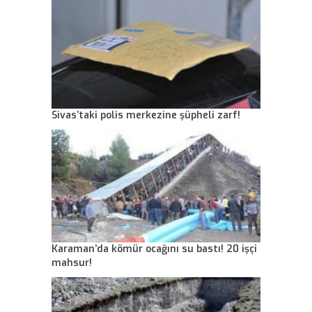
Sivas’taki polis merkezine şüpheli zarf!
Karaman’da kömür ocağını su bastı! 20 işçi
mahsur!