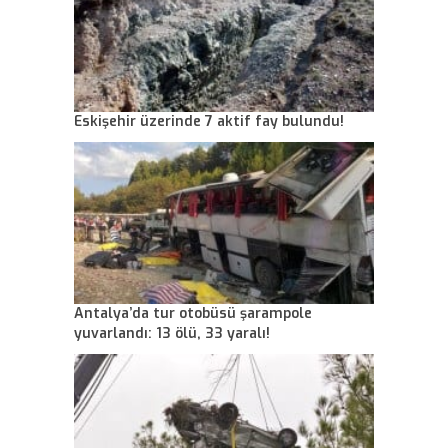
Eskişehir üzerinde 7 aktif fay bulundu!
Antalya’da tur otobüsü şarampole
yuvarlandı: 13 ölü, 33 yaralı!