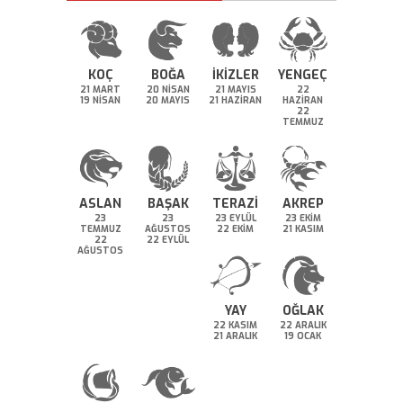
KOÇ
BOĞA
İKİZLER
YENGEÇ
21 MART
20 NİSAN
21 MAYIS
22
19 NİSAN
20 MAYIS
21 HAZİRAN
HAZİRAN
22
TEMMUZ
ASLAN
BAŞAK
TERAZİ
AKREP
23
23
23 EYLÜL
23 EKİM
TEMMUZ
AĞUSTOS
22 EKİM
21 KASIM
22
22 EYLÜL
AĞUSTOS
YAY
OĞLAK
22 KASIM
22 ARALIK
21 ARALIK
19 OCAK