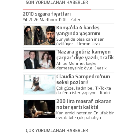
SON YORUMLANAN HABERLER
2010 sigara fiyatları
Yıl 2026 Marlboro 110tl - Zafer
Konya’da 4 kardeş
yangında yaşamını
yitirdi
Suriyelide olsa can insan
üzülüyor. - Umran Uraz
’Nazara geliriz kamyon
çarpar’ diye yazdı, trafik
kazasında öldü!
Ah be Mehmet keşke
demeseysiniz öyle :( yazık
canlara.... - Abdullah Kadir
Claudia Sampedro’nun
seksi pozları!
Çok güzel kadın be.. TikTok'ta
da fena işler yapıyor. - Kadri
Beylik
200 lira masraf çıkaran
noter şartı kalktı!
Kan emici noterler. En ufak bir
evrakı bile çok pahalıya
yapıyorlar. Allah ellerine
düşürmesin. Çok paranızı
ÇOK YORUMLANAN HABERLER
kaptırıyorsunuz. - Kayhan
Gezenti