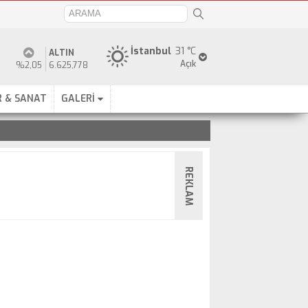
İstanbul
31 °C
ALTIN
Açık
%2,05
6.625,778
 & SANAT
GALERİ
REKLAM