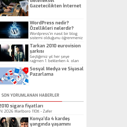
Geleneksel
Gazetecilikten İnternet
Gazeteciliğine!
WordPress nedir?
Özellikleri nelerdir?
Wordpress'in nasıl bir blog
sistemi olduğunu öğrenmeniz
için hazırlanmış bir yazıdır.
Tarkan 2010 eurovision
şarkısı
Geçtiğimiz yıl her şeye
rağmen 1. beklerken 4. olan
hadiseli Türkiye, sadece vücut
Sosyal Medya ve Siyasal
gösterisinin bu yarışmada
önemli olmadığını anlamıştır.
Pazarlama
Bu yıl Megastar Tarkan
geliyor, sahneye!
SON YORUMLANAN HABERLER
2010 sigara fiyatları
Yıl 2026 Marlboro 110tl - Zafer
Konya’da 4 kardeş
yangında yaşamını