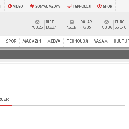
İ
VİDEO
SOSYAL MEDYA
TEKNOLOJİ
SPOR
BIST
DOLAR
EURO
%0,25
13.827
%0,17
47,705
%0,06
55,046
SPOR
MAGAZİN
MEDYA
TEKNOLOJİ
YAŞAM
KÜLTÜR
RLER