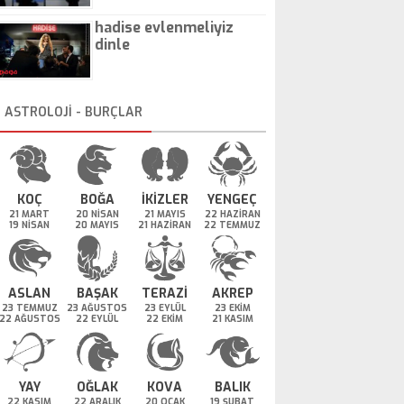
hadise evlenmeliyiz
dinle
ASTROLOJİ - BURÇLAR
KOÇ
BOĞA
İKİZLER
YENGEÇ
21 MART
20 NİSAN
21 MAYIS
22 HAZİRAN
19 NİSAN
20 MAYIS
21 HAZİRAN
22 TEMMUZ
ASLAN
BAŞAK
TERAZİ
AKREP
23 TEMMUZ
23 AĞUSTOS
23 EYLÜL
23 EKİM
22 AĞUSTOS
22 EYLÜL
22 EKİM
21 KASIM
YAY
OĞLAK
KOVA
BALIK
22 KASIM
22 ARALIK
20 OCAK
19 ŞUBAT