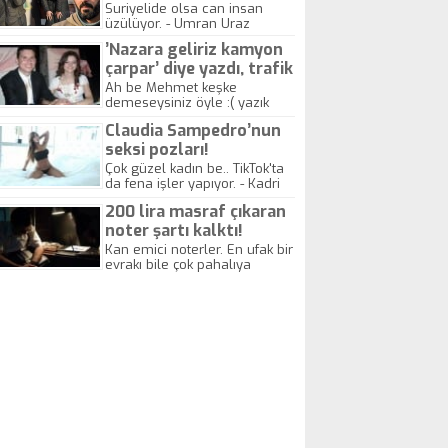
yitirdi
Suriyelide olsa can insan
üzülüyor. - Umran Uraz
’Nazara geliriz kamyon
çarpar’ diye yazdı, trafik
kazasında öldü!
Ah be Mehmet keşke
demeseysiniz öyle :( yazık
canlara.... - Abdullah Kadir
Claudia Sampedro’nun
seksi pozları!
Çok güzel kadın be.. TikTok'ta
da fena işler yapıyor. - Kadri
Beylik
200 lira masraf çıkaran
noter şartı kalktı!
Kan emici noterler. En ufak bir
evrakı bile çok pahalıya
yapıyorlar. Allah ellerine
düşürmesin. Çok paranızı
kaptırıyorsunuz. - Kayhan
Gezenti