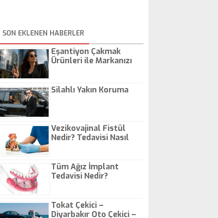
SON EKLENEN HABERLER
Eşantiyon Çakmak
Ürünleri ile Markanızı
Günlük Hayatta Öne
Çıkarın
Silahlı Yakın Koruma
Vezikovajinal Fistül
Nedir? Tedavisi Nasıl
Olur?
Tüm Ağız İmplant
Tedavisi Nedir?
Tokat Çekici –
Diyarbakır Oto Çekici –