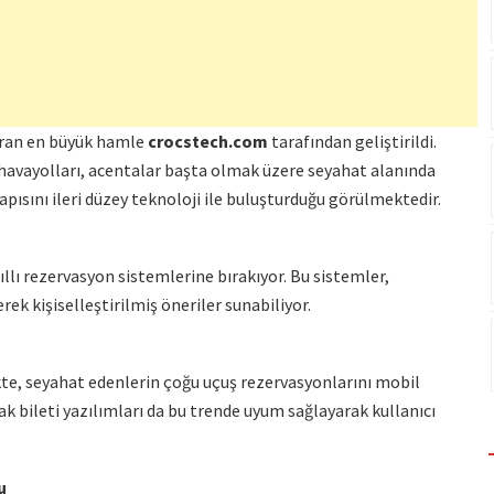
taran en büyük hamle
crocstech.com
tarafından geliştirildi.
a havayolları, acentalar başta olmak üzere seyahat alanında
yapısını ileri düzey teknoloji ile buluşturduğu görülmektedir.
llı rezervasyon sistemlerine bırakıyor. Bu sistemler,
rek kişiselleştirilmiş öneriler sunabiliyor.
kte, seyahat edenlerin çoğu uçuş rezervasyonlarını mobil
k bileti yazılımları da bu trende uyum sağlayarak kullanıcı
u