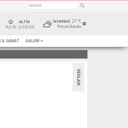
İstanbul
27 °C
ALTIN
Parçalı Bulutlu
%0,45
6.525,100
 & SANAT
GALERİ
REKLAM