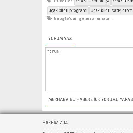
Etiketler:
crocs technology
crocs tekn
uçak bileti programı
uçak bileti satış oto
Google'dan gelen aramalar:
YORUM YAZ
MERHABA BU HABERE ILK YORUMU YAPABI
HAKKIMIZDA