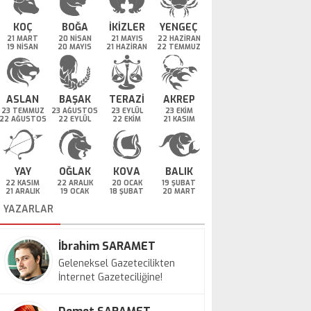
KOÇ
BOĞA
İKİZLER
YENGEÇ
21 MART
20 NİSAN
21 MAYIS
22 HAZİRAN
19 NİSAN
20 MAYIS
21 HAZİRAN
22 TEMMUZ
ASLAN
BAŞAK
TERAZİ
AKREP
23 TEMMUZ
23 AĞUSTOS
23 EYLÜL
23 EKİM
22 AĞUSTOS
22 EYLÜL
22 EKİM
21 KASIM
YAY
OĞLAK
KOVA
BALIK
22 KASIM
22 ARALIK
20 OCAK
19 ŞUBAT
21 ARALIK
19 OCAK
18 ŞUBAT
20 MART
YAZARLAR
İbrahim SARAMET
Geleneksel Gazetecilikten
İnternet Gazeteciliğine!