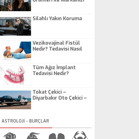
Günlük Hayatta Öne
Çıkarın
Silahlı Yakın Koruma
Vezikovajinal Fistül
Nedir? Tedavisi Nasıl
Olur?
Tüm Ağız İmplant
Tedavisi Nedir?
Tokat Çekici –
Diyarbakır Oto Çekici –
İstanbul Oto Çekici
ASTROLOJİ - BURÇLAR