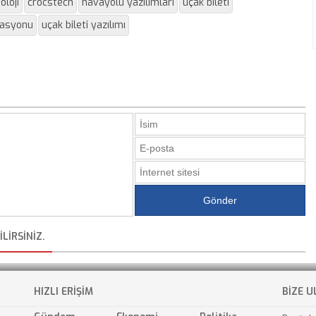
oloji
crocstech
havayolu yazılımları
uçak bileti
masyonu
uçak bileti yazılımı
LIRSINIZ.
HIZLI ERİŞİM
BİZE U