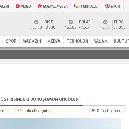
ALERİ
VİDEO
SOSYAL MEDYA
TEKNOLOJİ
SPOR
BIST
DOLAR
EURO
%0,00
13.708
%0,06
47,594
%0,15
55,090
SPOR
MAGAZİN
MEDYA
TEKNOLOJİ
YAŞAM
KÜLTÜR
ENDÜSTRISINDEKI DÖNÜŞÜMÜN ÖNCÜLERI
artesi - 16:54
tarihinde yayınlandı
364 defa okundu