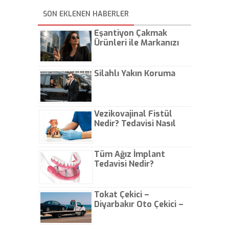
Girit-Kıbrıs dalma batma
birlikte yürütmekte ve yardım
sistemi ile ilgili olmalıdır.
SON EKLENEN HABERLER
malzemelerini bölgeye
Resimde sarı faya dikkat"
ücretsiz olarak hava kargo
dedi.
yoluyla taşımaktayız"
Eşantiyon Çakmak
açıklamasında bulundu.
Ürünleri ile Markanızı
Günlük Hayatta Öne
Çıkarın
Silahlı Yakın Koruma
Vezikovajinal Fistül
Nedir? Tedavisi Nasıl
Olur?
Tüm Ağız İmplant
Tedavisi Nedir?
Tokat Çekici –
Diyarbakır Oto Çekici –
İstanbul Oto Çekici