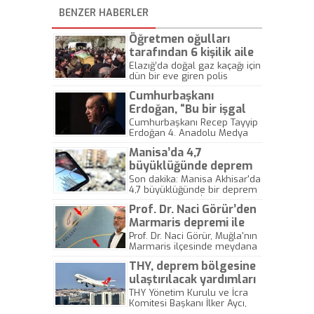
BENZER HABERLER
Öğretmen oğulları
tarafından 6 kişilik aile
katledildi
Elazığ’da doğal gaz kaçağı için
dün bir eve giren polis
ekipleri, 6 kişiyi kafasından
Cumhurbaşkanı
silahla vurulmuş halde buldu.
Cinnet geçiren öğretmenin
Erdoğan, “Bu bir işgal
ailesini katlettiği daha sonra
projesidir. Yarın asıl
Cumhurbaşkanı Recep Tayyip
da intihar ettiği ortaya çıktı.
Erdoğan 4. Anadolu Medya
konuşmamı yapacağım”
Hayatlarını kaybeden 6 kişilik
ödülleri töreninde konuştu.
ailenin cansız bedenleri son
Manisa’da 4,7
Erdoğan, "'Yüzyılın anlaşması'
kez cenaze namazında bir
diyorlar. Ne anlaşması ya! Bu
büyüklüğünde deprem
arada görüntülendi. Öte
bir işgal projesidir. Yarın asıl
oldu
Son dakika: Manisa Akhisar'da
yandan korkunç olayın
konuşmamı yapacağım." dedi.
4,7 büyüklüğünde bir deprem
detayları da ortaya çıktı.
meydana geldi. İzmir'de de
Prof. Dr. Naci Görür’den
hissedilen depremde ilk
belirlemelere göre herhangi
Marmaris depremi ile
bir yaralanma ve mal kaybı
ilgili açıklama: Sarı faya
Prof. Dr. Naci Görür, Muğla'nın
yaşanmadı. Gün içinde
Marmaris ilçesinde meydana
dikkat!
Manisa'nın Kırkağaç ilçesinde
gelen 5.4 büyüklüğündeki
saat 14.26'da 5.1, saat 17.53'te
THY, deprem bölgesine
depreme ilişkin Twitter
4.1 büyüklüğünde iki deprem
hesabından yaptığı
ulaştırılacak yardımları
daha meydana gelmişti.
açıklamada, "Marmariste olan
ücretsiz taşıyor
THY Yönetim Kurulu ve İcra
deprem Marmaris açıklarında
Komitesi Başkanı İlker Aycı,
ve denizde olduysa buradaki
"Çalışmalarımızı AFAD ile