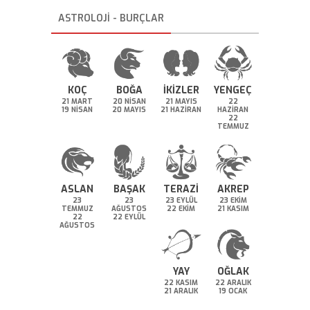
ASTROLOJİ - BURÇLAR
KOÇ
BOĞA
İKİZLER
YENGEÇ
21 MART
20 NİSAN
21 MAYIS
22
19 NİSAN
20 MAYIS
21 HAZİRAN
HAZİRAN
22
TEMMUZ
ASLAN
BAŞAK
TERAZİ
AKREP
23
23
23 EYLÜL
23 EKİM
TEMMUZ
AĞUSTOS
22 EKİM
21 KASIM
22
22 EYLÜL
AĞUSTOS
YAY
OĞLAK
22 KASIM
22 ARALIK
21 ARALIK
19 OCAK