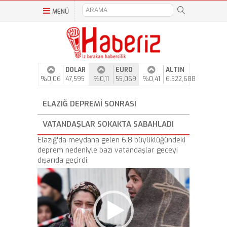
MENÜ
DOLAR
EURO
ALTIN
%0,06
47,595
%0,11
55,069
%0,41
6.522,688
ELAZIĞ DEPREMI SONRASI
VATANDAŞLAR SOKAKTA SABAHLADI
Elazığ'da meydana gelen 6,8 büyüklüğündeki
deprem nedeniyle bazı vatandaşlar geceyi
dışarıda geçirdi.
Video
Player