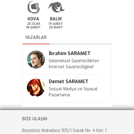
KOVA
BALIK
20 OCAK
19 ŞUBAT
18 ŞUBAT
20 MART
YAZARLAR
İbrahim SARAMET
Geleneksel Gazetecilikten
İnternet Gazeteciliğine!
Demet SARAMET
Sosyal Medya ve Siyasal
Pazarlama
BİZE ULAŞIN
Beştelsiz Mahallesi 105/1 Sokak No: 4 Kat: 1