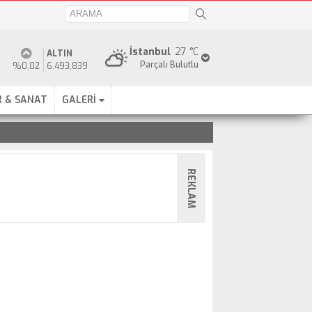
İstanbul
27 °C
ALTIN
Parçalı Bulutlu
%0,02
6.493,839
 & SANAT
GALERİ
REKLAM