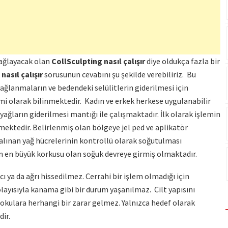
sağlayacak olan
CollSculpting nasıl çalışır
diye oldukça fazla bir
nasıl çalışır
sorusunun cevabını şu şekilde verebiliriz. Bu
lanmaların ve bedendeki selülitlerin giderilmesi için
mi olarak bilinmektedir. Kadın ve erkek herkese uygulanabilir
ağların giderilmesi mantığı ile çalışmaktadır. İlk olarak işlemin
mektedir. Belirlenmiş olan bölgeye jel ped ve aplikatör
lınan yağ hücrelerinin kontrollü olarak soğutulması
n en büyük korkusu olan soğuk devreye girmiş olmaktadır.
cı ya da ağrı hissedilmez. Cerrahi bir işlem olmadığı için
ayısıyla kanama gibi bir durum yaşanılmaz. Cilt yapısını
okulara herhangi bir zarar gelmez. Yalnızca hedef olarak
ir.