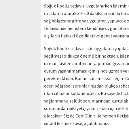
Soğuk lipoliz tedavisi uygulanırken işlemin
ortalama olarak 30- 60 dakika arasında bir s
yağ bölgesine göre ve uygulama yapılacak o
tedavisinde her işlem kendinse özgün olar
kişilerin fiziksel özelikleri ve genel yapıs
Soğuk lipoliz tedavisi için uygulama yapıl
seçilmesi oldukça önemli bir noktadır. İşle
uzman kişiler tarafından yapılmadığı zaman 
durum yaşanılmaması için işinde uzman ve 
gerekmektedir. Bunun için en ideal seçim Cool
eden bölgesel sorunlarınızdan olukça rahat b
olan cihazlar kullanılacaktır. Bu sayede hiç
yağlanma ve selülit sorunlarından kurtulabi
sorunlardan şikâyetçiyseniz sizin için etkil
olacaktır. Siz de CoolClinic ile hemen ilet
selülitlerinize savaş açabilirsiniz.