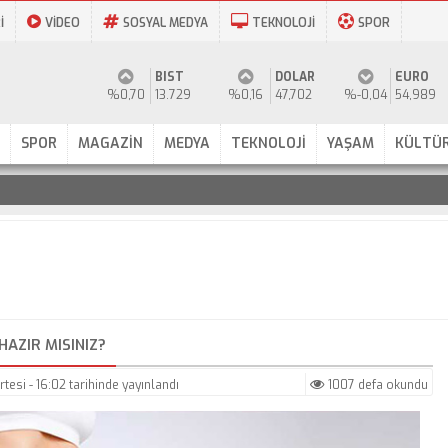
İ
VİDEO
SOSYAL MEDYA
TEKNOLOJİ
SPOR
BIST
DOLAR
EURO
%0,70
13.729
%0,16
47,702
%-0,04
54,989
SPOR
MAGAZİN
MEDYA
TEKNOLOJİ
YAŞAM
KÜLTÜR
AZIR MISINIZ?
tesi - 16:02
tarihinde yayınlandı
1007 defa okundu