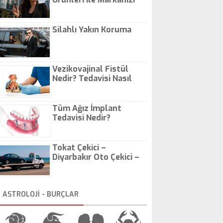
Günlük Hayatta Öne
Çıkarın
Silahlı Yakın Koruma
Vezikovajinal Fistül
Nedir? Tedavisi Nasıl
Olur?
Tüm Ağız İmplant
Tedavisi Nedir?
Tokat Çekici –
Diyarbakır Oto Çekici –
İstanbul Oto Çekici
ASTROLOJİ - BURÇLAR