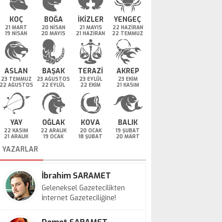
KOÇ
BOĞA
İKİZLER
YENGEÇ
21 MART
20 NİSAN
21 MAYIS
22 HAZİRAN
19 NİSAN
20 MAYIS
21 HAZİRAN
22 TEMMUZ
ASLAN
BAŞAK
TERAZİ
AKREP
23 TEMMUZ
23 AĞUSTOS
23 EYLÜL
23 EKİM
22 AĞUSTOS
22 EYLÜL
22 EKİM
21 KASIM
YAY
OĞLAK
KOVA
BALIK
22 KASIM
22 ARALIK
20 OCAK
19 ŞUBAT
21 ARALIK
19 OCAK
18 ŞUBAT
20 MART
YAZARLAR
İbrahim SARAMET
Geleneksel Gazetecilikten
İnternet Gazeteciliğine!