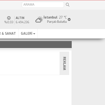
İstanbul
27 °C
ALTIN
Parçalı Bulutlu
%0,03
6.494,236
 & SANAT
GALERİ
REKLAM