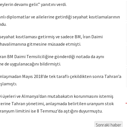
ylerin devamı gelir.” yanıtını verdi.
anlı diplomatlar ve ailelerine getirdiği seyahat kısıtlamalarının
ndu.
 seyahat kısıtlaması getirmiş ve sadece BM, İran Daimi
ve havalimanına gitmesine müsaade etmişti.
İran BM Daimi Temsilciliğine gönderdiği notada da aynı
ne de uygulanacağını bildirmişti.
laşmadan Mayıs 2018’de tek taraflı çekildikten sonra Tahran’a
şlamıştı.
yi üyeleri ve Almanya’dan mutabakatın korunmasını istemiş
zerine Tahran yönetimi, anlaşmada belirtilen uranyum stok
ranyum limitini ise 8 Temmuz’da aştığını duyurmuştu.
Sonraki haber