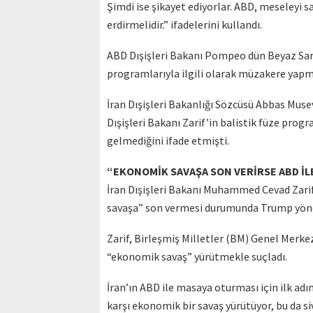
Şimdi ise şikayet ediyorlar. ABD, meseleyi 
erdirmelidir.” ifadelerini kullandı.
ABD Dışişleri Bakanı Pompeo dün Beyaz Saray
programlarıyla ilgili olarak müzakere yapma
İran Dışişleri Bakanlığı Sözcüsü Abbas Muse
Dışişleri Bakanı Zarif’in balistik füze prog
gelmediğini ifade etmişti.
“EKONOMİK SAVAŞA SON VERİRSE ABD İ
İran Dışişleri Bakanı Muhammed Cevad Zarif
savaşa” son vermesi durumunda Trump yöneti
Zarif, Birleşmiş Milletler (BM) Genel Merkez
“ekonomik savaş” yürütmekle suçladı.
İran’ın ABD ile masaya oturması için ilk adı
karşı ekonomik bir savaş yürütüyor, bu da sivi