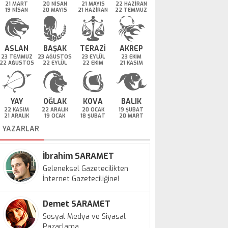
21 MART
20 NİSAN
21 MAYIS
22 HAZİRAN
19 NİSAN
20 MAYIS
21 HAZİRAN
22 TEMMUZ
ASLAN
BAŞAK
TERAZİ
AKREP
23 TEMMUZ
23 AĞUSTOS
23 EYLÜL
23 EKİM
22 AĞUSTOS
22 EYLÜL
22 EKİM
21 KASIM
YAY
OĞLAK
KOVA
BALIK
22 KASIM
22 ARALIK
20 OCAK
19 ŞUBAT
21 ARALIK
19 OCAK
18 ŞUBAT
20 MART
YAZARLAR
İbrahim SARAMET
Geleneksel Gazetecilikten
İnternet Gazeteciliğine!
Demet SARAMET
Sosyal Medya ve Siyasal
Pazarlama