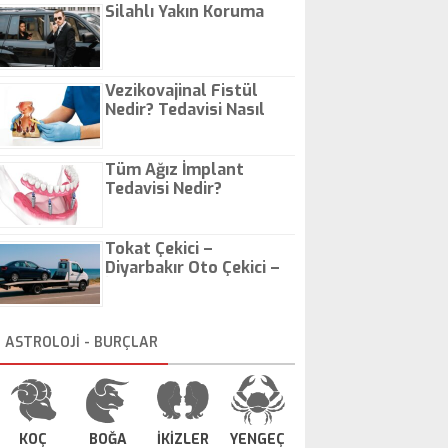
Silahlı Yakın Koruma
Vezikovajinal Fistül
Nedir? Tedavisi Nasıl
Olur?
Tüm Ağız İmplant
Tedavisi Nedir?
Tokat Çekici –
Diyarbakır Oto Çekici –
İstanbul Oto Çekici
ASTROLOJİ - BURÇLAR
KOÇ
BOĞA
İKİZLER
YENGEÇ