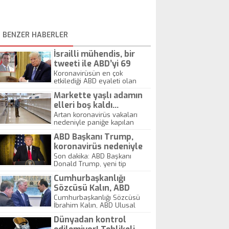
BENZER HABERLER
İsrailli mühendis, bir
tweeti ile ABD’yi 69
milyon dolar dolandırdı
Koronavirüsün en çok
etkilediği ABD eyaleti olan
New York, Beyaz Saray'dan
Markette yaşlı adamın
gelen tavsiyeyle, 1450
solunum cihazı için Yaron
elleri boş kaldı…
Oren-Pines isimli mühendise
Artan koronavirüs vakaları
69 milyon dolar ödedi. Ancak
nedeniyle paniğe kapılan
cihazlar bir türlü teslim
Avrupalılar marketlerdeki
edilmedi. Yapılan
ABD Başkanı Trump,
rafları boşalttı. Sosyal
araştırmada, Oren-Pines'in ve
medyada paylaşılan bir
koronavirüs nedeniyle
şirketinin tıbbi cihaz üretimi
fotoğraf ise virüs nedeniyle
“ulusal acil durum” ilan
Son dakika: ABD Başkanı
konusunda hiçbir tecrübesi
paniğe kapılmamanın ne
Donald Trump, yeni tip
etti
olmadığı ortaya çıktı.
kadar önemli olduğunu
koronavirüs nedeniyle ülke
gösterdi. İngiltere'de bir
Cumhurbaşkanlığı
genelinde "ulusal acil durum"
markette çekilen fotoğrafta,
ilan etti. Bu çerçevede 50
Sözcüsü Kalın, ABD
yaşlı bir adamın elinde
milyar dolarlık yeni bir bütçe
Güvenlik Danışmanı ile
Cumhurbaşkanlığı Sözcüsü
alışveriş listesiyle boş rafların
devreye sokulacak.
İbrahim Kalın, ABD Ulusal
görüştü
ortasında kala kaldığı
Güvenlik Danışmanı Robert C.
görülüyor.
Dünyadan kontrol
O'Brien ile telefonla görüştü.