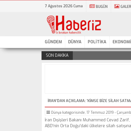
7 Ağustos 2026 Cuma
BUGÜN
GALER
GÜNDEM
DÜNYA
POLİTİKA
EKONOMİ
SON DAKİKA
.
İRAN’DAN AÇIKLAMA: ‘KIMSE BIZE SILAH SAT
Dünya
kategorisinde,
17 Temmuz 2019 - Çarşamba
İran Dışişleri Bakanı Muhammed Cevad Zarif,
ABD'nin Orta Doğu'daki ülkelere silah satışına