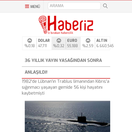
MENÜ
DOLAR
EURO
ALTIN
%0,18
47,711
%0,32
55,188
%2,59
6.660,545
36 YILLIK YAYIN YASAĞINDAN SONRA
ANLAŞILDI!
1982'de Lübnan'ın Trablus limanından Kıbrıs'a
sığınmacı yaşayan gemide 56 kişi hayatını
kaybetmişti