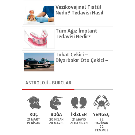
Vezikovajinal Fistül
Nedir? Tedavisi Nasıl
Olur?
Tüm Ağız İmplant
Tedavisi Nedir?
Tokat Çekici –
Diyarbakır Oto Çekici –
İstanbul Oto Çekici
ASTROLOJİ - BURÇLAR
KOÇ
BOĞA
İKİZLER
YENGEÇ
21 MART
20 NİSAN
21 MAYIS
22
19 NİSAN
20 MAYIS
21 HAZİRAN
HAZİRAN
22
TEMMUZ