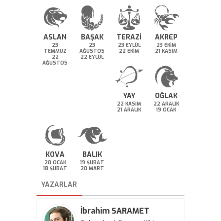
ASLAN
BAŞAK
TERAZİ
AKREP
23
23
23 EYLÜL
23 EKİM
TEMMUZ
AĞUSTOS
22 EKİM
21 KASIM
22
22 EYLÜL
AĞUSTOS
YAY
OĞLAK
22 KASIM
22 ARALIK
21 ARALIK
19 OCAK
KOVA
BALIK
20 OCAK
19 ŞUBAT
18 ŞUBAT
20 MART
YAZARLAR
İbrahim SARAMET