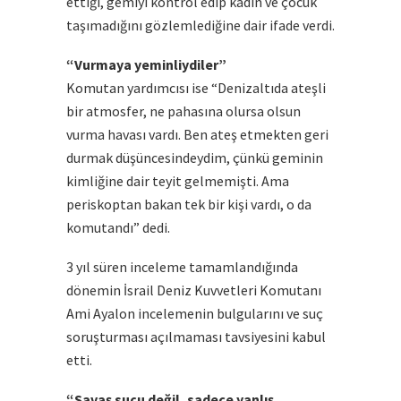
ettiği, gemiyi kontrol edip kadın ve çocuk
taşımadığını gözlemlediğine dair ifade verdi.
“Vurmaya yeminliydiler”
Komutan yardımcısı ise “Denizaltıda ateşli
bir atmosfer, ne pahasına olursa olsun
vurma havası vardı. Ben ateş etmekten geri
durmak düşüncesindeydim, çünkü geminin
kimliğine dair teyit gelmemişti. Ama
periskoptan bakan tek bir kişi vardı, o da
komutandı” dedi.
3 yıl süren inceleme tamamlandığında
dönemin İsrail Deniz Kuvvetleri Komutanı
Ami Ayalon incelemenin bulgularını ve suç
soruşturması açılmaması tavsiyesini kabul
etti.
“Savaş suçu değil, sadece yanlış