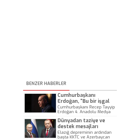
BENZER HABERLER
Cumhurbaşkanı
Erdoğan, “Bu bir işgal
projesidir. Yarın asıl
Cumhurbaşkanı Recep Tayyip
Erdoğan 4. Anadolu Medya
konuşmamı yapacağım”
ödülleri töreninde konuştu.
Dünyadan taziye ve
Erdoğan, "'Yüzyılın anlaşması'
diyorlar. Ne anlaşması ya! Bu
destek mesajları
bir işgal projesidir. Yarın asıl
Elazığ depreminin ardından
konuşmamı yapacağım." dedi.
başta KKTC ve Azerbaycan