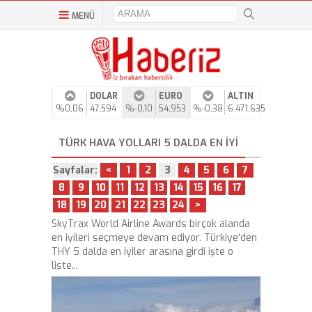
MENÜ
DOLAR
EURO
ALTIN
%0,06
47,594
%-0,10
54,953
%-0,38
6.471,635
TÜRK HAVA YOLLARI 5 DALDA EN IYI
Sayfalar:
<
1
2
3
4
5
6
7
8
9
10
11
12
13
14
15
16
17
18
19
20
21
22
23
24
>
SkyTrax World Airline Awards birçok alanda
en iyileri seçmeye devam ediyor. Türkiye'den
THY 5 dalda en iyiler arasına girdi işte o
liste...