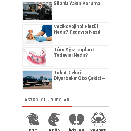
Silahlı Yakın Koruma
Vezikovajinal Fistül
Nedir? Tedavisi Nasıl
Olur?
Tüm Ağız İmplant
Tedavisi Nedir?
Tokat Çekici –
Diyarbakır Oto Çekici –
İstanbul Oto Çekici
ASTROLOJİ - BURÇLAR
KOÇ
BOĞA
İKİZLER
YENGEÇ