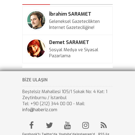
İbrahim SARAMET
Geleneksel Gazetecilikten
İnternet Gazeteciliğine!
Demet SARAMET
Sosyal Medya ve Siyasal
Pazarlama
BİZE ULAŞIN
Beştelsiz Mahallesi 105/1 Sokak No: 4 Kat: 1
Zeytinburnu / İstanbul
Tel: +90 (212) 344 00 00 - Mail:
info@haberiz.com
Facebook'ta
Twitter'da
Youtube'da
Instagram'da
RSS ile