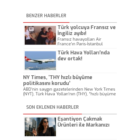
BENZER HABERLER
Türk yolcuya Fransız ve
İngiliz ayıbı!
Fransız havayolları Air
France’ın Paris-İstanbul
seferinde engelli çocuğuyla
Türk Hava Yolları’nda
seyahat eden Türk yolcu
İngiliz yolcular rahatsız oldu
dev ortak!
diye uçaktan indirildi.
NY Times, ‘THY hızlı büyüme
politikasını korudu’
ABD’nin saygın gazetelerinden New York Times
(NYT), Türk Hava Yolları’nın (THY), ”hızlı büyüme
politikasını” koruduğunu, Avrupa ve
Ortadoğu’daki diğer havayolları içinde tek bir
SON EKLENEN HABERLER
havaalanından (İstanbul) en çok güzergaha
direkt (aktarmasız) uçan havayolunun THY
olduğunu yazdı.
Eşantiyon Çakmak
Ürünleri ile Markanızı
Günlük Hayatta Öne
Çıkarın