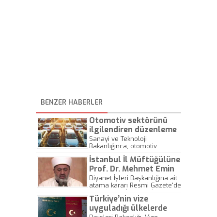
BENZER HABERLER
Otomotiv sektörünü
ilgilendiren düzenleme
Resmi Gazete’de
Sanayi ve Teknoloji
Bakanlığınca, otomotiv
yayımlandı
sanayicilerinin, Birleşik
İstanbul İl Müftüğülüne
Krallık'ın AB'den ayrılması
durumunda olumsuz
Prof. Dr. Mehmet Emin
etkilenmemeleri için otomotiv
Maşalı atandı
Diyanet İşleri Başkanlığına ait
ürünlerinin tip onay
atama kararı Resmi Gazete'de
geçerliliğinin sürdürülmesine
yayımlandı. İstanbul İl
yönelik düzenlemeye gidildi.
Türkiye’nin vize
Müftülüğüne Prof. Dr. Mehmet
Emin Maşalı görevlendirildi.
uyguladığı ülkelerde