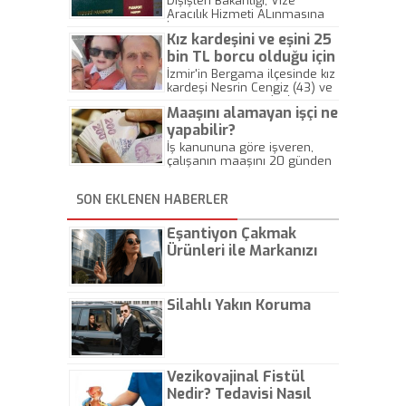
yeni aracılık hizmetleri
Dışişleri Bakanlığı, Vize
Aracılık Hizmeti ALınmasına
belirlendi!
İlişkin Yönetmeliği Resmi
Kız kardeşini ve eşini 25
Gazete'de yayımladı.
bin TL borcu olduğu için
öldürdü!
İzmir'in Bergama ilçesinde kız
kardeşi Nesrin Cengiz (43) ve
eşi Taner Cengiz’i (44)
Maaşını alamayan işçi ne
tabancasıyla vurarak öldüren
emekli uzman çavuş Ali Rıza
yapabilir?
Avcı (55) tutuklandı. Avcı, borç
İş kanununa göre işveren,
olarak verdiği 25 bin TL’yi
çalışanın maaşını 20 günden
damatlarının geri ödememesi
fazla geciktiremez. Maaşını
nedeniyle cinayeti işlediğini
alamayan işçi, işten kendi
söyledi.
SON EKLENEN HABERLER
isteği ile ayrılabilir. Ayrılırken
de başta kıdem tazminatı
olmak üzere tüm haklarını
Eşantiyon Çakmak
alır. Ayrıca zamanında
Ürünleri ile Markanızı
ödenmeyen ücret için en
Günlük Hayatta Öne
yüksek mevduat faiz oranı
uygulanır.
Çıkarın
Silahlı Yakın Koruma
Vezikovajinal Fistül
Nedir? Tedavisi Nasıl