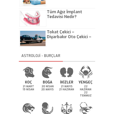
Olur?
Tüm Ağız İmplant
Tedavisi Nedir?
Tokat Çekici –
Diyarbakır Oto Çekici –
İstanbul Oto Çekici
ASTROLOJİ - BURÇLAR
KOÇ
BOĞA
İKİZLER
YENGEÇ
21 MART
20 NİSAN
21 MAYIS
22
19 NİSAN
20 MAYIS
21 HAZİRAN
HAZİRAN
22
TEMMUZ