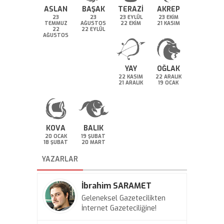
ASLAN
BAŞAK
TERAZİ
AKREP
23
23
23 EYLÜL
23 EKİM
TEMMUZ
AĞUSTOS
22 EKİM
21 KASIM
22
22 EYLÜL
AĞUSTOS
YAY
OĞLAK
22 KASIM
22 ARALIK
21 ARALIK
19 OCAK
KOVA
BALIK
20 OCAK
19 ŞUBAT
18 ŞUBAT
20 MART
YAZARLAR
İbrahim SARAMET
Geleneksel Gazetecilikten
İnternet Gazeteciliğine!