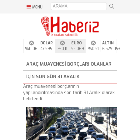
MENÜ
DOLAR
EURO
ALTIN
%0,06
47,595
%0,11
55,069
%0,51
6.529,053
ARAÇ MUAYENESI BORÇLARI OLANLAR
IÇIN SON GÜN 31 ARALIK!
Araç muayenesi borçlarının
yapılandırılmasında son tarih 31 Aralık olarak
belirlendi.