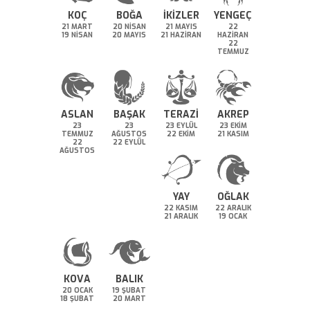
KOÇ
BOĞA
İKİZLER
YENGEÇ
21 MART
20 NİSAN
21 MAYIS
22
19 NİSAN
20 MAYIS
21 HAZİRAN
HAZİRAN
22
TEMMUZ
ASLAN
BAŞAK
TERAZİ
AKREP
23
23
23 EYLÜL
23 EKİM
TEMMUZ
AĞUSTOS
22 EKİM
21 KASIM
22
22 EYLÜL
AĞUSTOS
YAY
OĞLAK
22 KASIM
22 ARALIK
21 ARALIK
19 OCAK
KOVA
BALIK
20 OCAK
19 ŞUBAT
18 ŞUBAT
20 MART