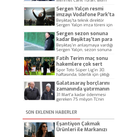
Mehmet Cahit Turan, Bilim
Kurulu Toplantısı sonrası
Sergen Yalçın resmi
yaptığı açıklamada, "Almanya,
Fransa, İspanya, Norveç,
imzayı Vodafone Park’ta
Danimarka, Belçika, Avusturya,
attı
Beşiktaş'ta teknik direktör
İsveç ve Hollanda'ya yapılan
Sergen Yalçın imza töreni için
seferler cumartesi sabah
taraftarıyla Vodafone Park'ta
08.00'en itibaren 17 Nisan
Sergen sezon sonuna
buluştu. İmza töreni 19.03'te
tarihine kadar durdurulacaktır"
başladı. Sergen Yalçın
kadar Beşiktaş’tan para
dedi.
taraftara yaptığı konuşma
almayacak!
Beşiktaş'ın anlaşmaya vardığı
gündeme oturdu.
Sergen Yalçın, sezon sonuna
kadar Beşiktaş'tan herhangi
Fatih Terim maç sonu
bir ücret almayacak. 47
yaşındaki hoca, Rizespor
hakemlere çok sert
maçında takımın başında yer
tepki verdi!
Spor Toto Süper Lig'in 30.
alacak.
haftasında, liderlik için çıktığı
Atiker Konya deplasmanında
Galatasaray borçlarını
fırsat tepen Galatasaray'da,
Teknik Direktör Fatih Terim,
zamanında yatırmanın
hakemlere çok sert tepki
mutluluğunu yaşıyor
31 Mart’a kadar ödenmesi
gösterdi...
gereken 75 milyon TL’nin
hesaplara zamanında
yatırılması, Florya’da keyifleri
SON EKLENEN HABERLER
yerine getirdi. Albayrak dün
sabah tesislere giderek teknik
ekip ve takıma destek verdi.
Eşantiyon Çakmak
Ürünleri ile Markanızı
Günlük Hayatta Öne