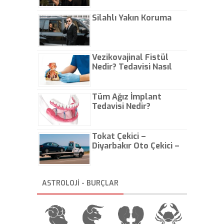
Çıkarın
Silahlı Yakın Koruma
Vezikovajinal Fistül
Nedir? Tedavisi Nasıl
Olur?
Tüm Ağız İmplant
Tedavisi Nedir?
Tokat Çekici –
Diyarbakır Oto Çekici –
İstanbul Oto Çekici
ASTROLOJİ - BURÇLAR