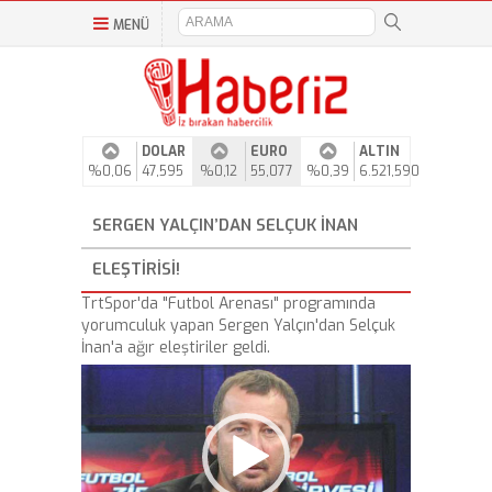
MENÜ
DOLAR
EURO
ALTIN
%0,06
47,595
%0,12
55,077
%0,39
6.521,590
SERGEN YALÇIN’DAN SELÇUK İNAN
ELEŞTIRISI!
TrtSpor'da "Futbol Arenası" programında
yorumculuk yapan Sergen Yalçın'dan Selçuk
İnan'a ağır eleştiriler geldi.
Video
Player