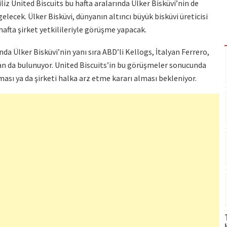
z United Biscuits bu hafta aralarında Ülker Bisküvi’nin de
gelecek. Ülker Bisküvi, dünyanın altıncı büyük bisküvi üreticisi
 hafta şirket yetkilileriyle görüşme yapacak.
da Ülker Bisküvi’nin yanı sıra ABD’li Kellogs, İtalyan Ferrero,
n da bulunuyor. United Biscuits’in bu görüşmeler sonucunda
ası ya da şirketi halka arz etme kararı alması bekleniyor.