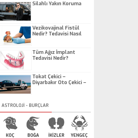
Silahlı Yakın Koruma
Vezikovajinal Fistül
Nedir? Tedavisi Nasıl
Olur?
Tüm Ağız İmplant
Tedavisi Nedir?
Tokat Çekici –
Diyarbakır Oto Çekici –
İstanbul Oto Çekici
ASTROLOJİ - BURÇLAR
KOÇ
BOĞA
İKİZLER
YENGEÇ