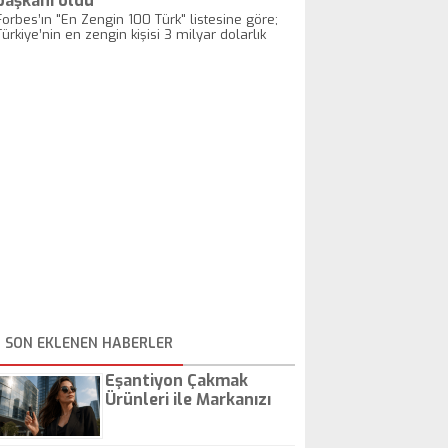
başkanı oldu
liradan satılan toz şekerin
Forbes’ın "En Zengin 100 Türk" listesine göre;
fiyatı 4 liraya dayandı. Çayın
Türkiye’nin en zengin kişisi 3 milyar dolarlık
kilosu ise 12 liradan 15 liraya
servetiyle Fiba Holding Yönetim Kurulu Başkanı
fırladı.
Hüsnü Özyeğin oldu.
SON EKLENEN HABERLER
Eşantiyon Çakmak
Ürünleri ile Markanızı
Günlük Hayatta Öne
Çıkarın