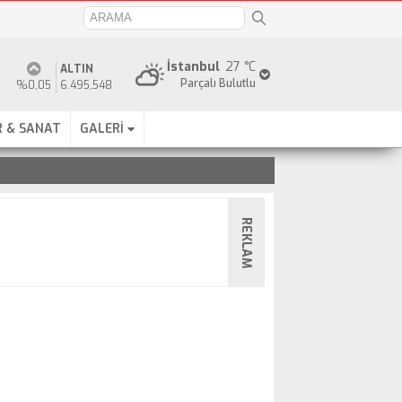
İstanbul
27 °C
ALTIN
Parçalı Bulutlu
%0,05
6.495,548
 & SANAT
GALERİ
REKLAM