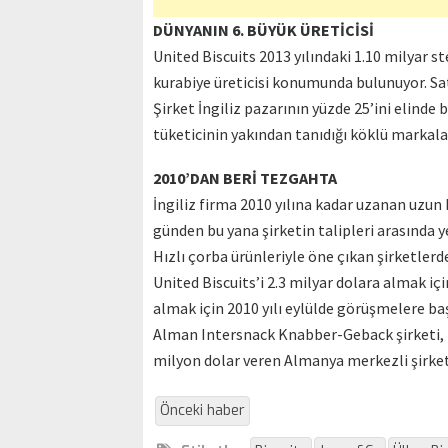
DÜNYANIN 6. BÜYÜK ÜRETİCİSİ
United Biscuits 2013 yılındaki 1.10 milyar st
kurabiye üreticisi konumunda bulunuyor. Satı
Şirket İngiliz pazarının yüzde 25’ini elinde 
tüketicinin yakından tanıdığı köklü markala
2010’DAN BERİ TEZGAHTA
İngiliz firma 2010 yılına kadar uzanan uzun 
günden bu yana şirketin talipleri arasında ye
Hızlı çorba ürünleriyle öne çıkan şirketlerd
United Biscuits’i 2.3 milyar dolara almak için
almak için 2010 yılı eylülde görüşmelere baş
Alman Intersnack Knabber-Geback şirketi, U
milyon dolar veren Almanya merkezli şirke
Önceki haber