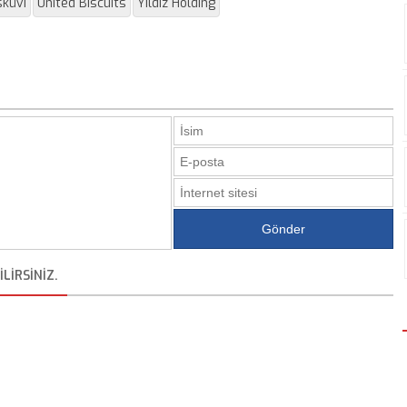
sküvi
United Biscuits
Yıldız Holding
LIRSINIZ.