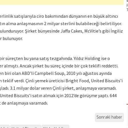
erlinlik satışlarıyla ciro bakımından dünyanın en büyük altıncı
n alma anlaşmasının 2 milyar sterlini bulabileceği belirtiliyor.
bulunduruyor. Şirket bünyesinde Jaffa Cakes, McVitie’s gibi İngiliz
r bulunuyor.
bir süreçten bu yana satış tezgahında. Yıldız Holding ise o
r almıştı. Ancak şirket bu süreç içinde bir çok teklifi reddetti.
en biri olan ABD’li Campbell Soup, 2010 yılı ağustos ayında
 teklif verdi. Çinli yemek üreticisi Bright Food, United Biscuits’i
ladı. 3.1 milyar dolar veren Çinli şirket, anlaşmaya varamadı.
nited Biscuits’i satın almak için 2012’de görüşme yaptı. 644
t de anlaşmaya varamadı.
Sonraki haber