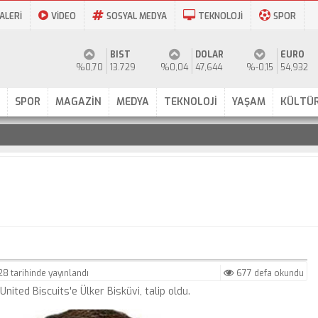
ALERİ
VİDEO
SOSYAL MEDYA
TEKNOLOJİ
SPOR
BIST
DOLAR
EURO
%0,70
13.729
%0,04
47,644
%-0,15
54,932
SPOR
MAGAZİN
MEDYA
TEKNOLOJİ
YAŞAM
KÜLTÜR
:28
tarihinde yayınlandı
677 defa okundu
 United Biscuits'e Ülker Bisküvi, talip oldu.