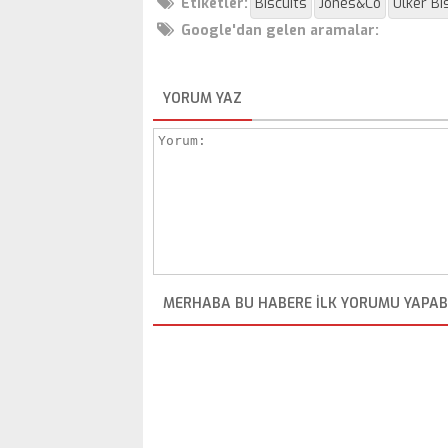
Etiketler:
Biscuits
Jones&Co
Ülker Bi
Google'dan gelen aramalar:
YORUM YAZ
MERHABA BU HABERE ILK YORUMU YAPABI