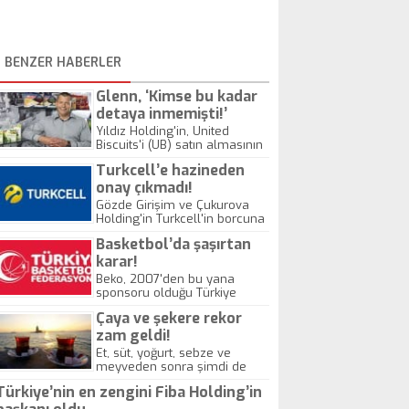
BENZER HABERLER
Glenn, ‘Kimse bu kadar
detaya inmemişti!’
Yıldız Holding'in, United
Biscuits'i (UB) satın almasının
ardından, UB CEO'su Martin
Turkcell’e hazineden
Glenn detayları açıkladı. Glenn
Murat Ülker için "Nasıl üretim
onay çıkmadı!
yapıldığını görmek için bütün
Gözde Girişim ve Çukurova
fabrikalarımıza gitti. Kimse
Holding'in Turkcell'in borcuna
daha önce bu kadar detaya
kredi sağlanması amacıyla
inmemişti" dedi.
Basketbol’da şaşırtan
yapılan anlaşmaya
Hazine'den onay çıkmadı.
karar!
Beko, 2007'den bu yana
sponsoru olduğu Türkiye
Basketbol Ligi'nden çekilme
Çaya ve şekere rekor
kararı aldı.
zam geldi!
Et, süt, yoğurt, sebze ve
meyveden sonra şimdi de
sessiz sedasız şeker ve çaya
Türkiye’nin en zengini Fiba Holding’in
zam geldi. Geçen yıl
Ramazan ayında kilosu 2.3