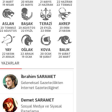
21 MART
20 NİSAN
21 MAYIS
22 HAZİRAN
19 NİSAN
20 MAYIS
21 HAZİRAN
22 TEMMUZ
ASLAN
BAŞAK
TERAZİ
AKREP
23 TEMMUZ
23 AĞUSTOS
23 EYLÜL
23 EKİM
22 AĞUSTOS
22 EYLÜL
22 EKİM
21 KASIM
YAY
OĞLAK
KOVA
BALIK
22 KASIM
22 ARALIK
20 OCAK
19 ŞUBAT
21 ARALIK
19 OCAK
18 ŞUBAT
20 MART
YAZARLAR
İbrahim SARAMET
Geleneksel Gazetecilikten
İnternet Gazeteciliğine!
Demet SARAMET
Sosyal Medya ve Siyasal
Pazarlama