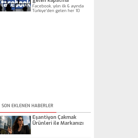
gelen kapatma
sunuldu.
taleplerin çoğunu kabul
Facebook, yılın ilk 6 ayında
Türkiye’den gelen her 10
etti!
kapatma talebinden 6'sına
olumlu yanıt verdi.
SON EKLENEN HABERLER
Eşantiyon Çakmak
Ürünleri ile Markanızı
Günlük Hayatta Öne
Çıkarın