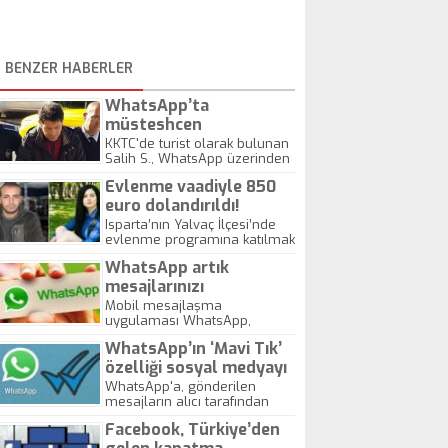
BENZER HABERLER
WhatsApp’ta
müsteshcen
görüntülerini yayan
KKTC'de turist olarak bulunan
Salih S., WhatsApp üzerinden
adam tutuklandı
görüntülü olarak konuştuğu
Evlenme vaadiyle 850
kadının müstehcen
görüntülerini kaydederek
euro dolandırıldı!
kadının eşi, akrabaları ve
Isparta’nın Yalvaç İlçesi’nde
arkadaşlarına yolladı. Şikayet
evlenme programına katılmak
üzerine polisin gözaltına
için internet üzerinden
aldığı Salih S. çıkarıldığı
WhatsApp artık
başvuran 32 yaşındaki Soner
mahkeme tarafından, 'özel
Erdal, dolandırıcılara 850
mesajlarınızı
hayatın gizliliğini ihlal'
euro kaptırdı.
şifreleyecek!
Mobil mesajlaşma
suçundan tutuklanarak
uygulaması WhatsApp,
cezaevine gönderildi.
kullanıcılarına güvenlik
WhatsApp’ın ‘Mavi Tık’
hizmeti vermeye başlıyor.
WhatsApp mesajları artık
özelliği sosyal medyayı
şifrelenebilecek.Uygulama ilk
yıktı!
WhatsApp'a, gönderilen
olarak yaklaşık 500 milyon
mesajların alıcı tarafından
kez indirilen WhatsApp'ın
okunduğunu gösteren yeni bir
Android uygulamasında
Facebook, Türkiye’den
özellik eklendi. Mavi tık olarak
başlayacak.
tanımlanan özellik kullanıma