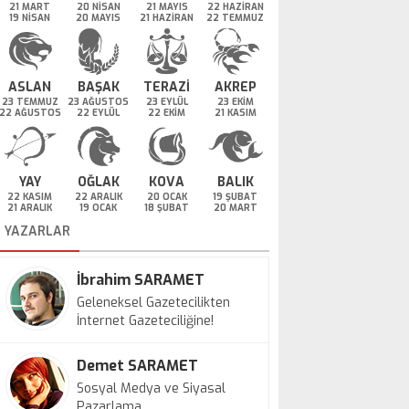
21 MART
20 NİSAN
21 MAYIS
22 HAZİRAN
19 NİSAN
20 MAYIS
21 HAZİRAN
22 TEMMUZ
ASLAN
BAŞAK
TERAZİ
AKREP
23 TEMMUZ
23 AĞUSTOS
23 EYLÜL
23 EKİM
22 AĞUSTOS
22 EYLÜL
22 EKİM
21 KASIM
YAY
OĞLAK
KOVA
BALIK
22 KASIM
22 ARALIK
20 OCAK
19 ŞUBAT
21 ARALIK
19 OCAK
18 ŞUBAT
20 MART
YAZARLAR
İbrahim SARAMET
Geleneksel Gazetecilikten
İnternet Gazeteciliğine!
Demet SARAMET
Sosyal Medya ve Siyasal
Pazarlama