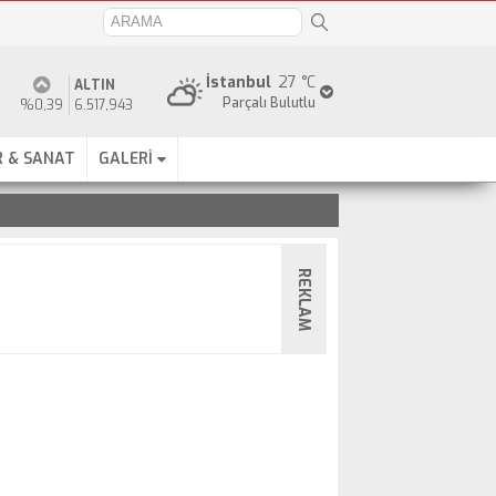
İstanbul
27 °C
ALTIN
Parçalı Bulutlu
%0,39
6.517,943
 & SANAT
GALERİ
REKLAM