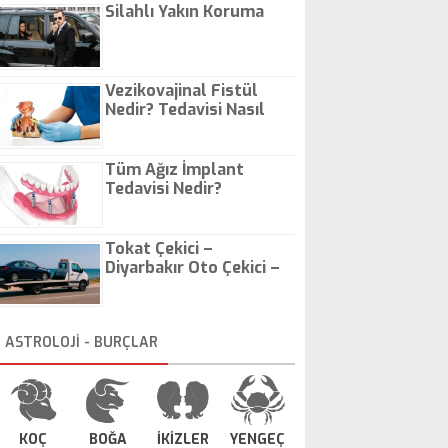
Silahlı Yakın Koruma
Vezikovajinal Fistül
Nedir? Tedavisi Nasıl
Olur?
Tüm Ağız İmplant
Tedavisi Nedir?
Tokat Çekici –
Diyarbakır Oto Çekici –
İstanbul Oto Çekici
ASTROLOJİ - BURÇLAR
KOÇ
BOĞA
İKİZLER
YENGEÇ