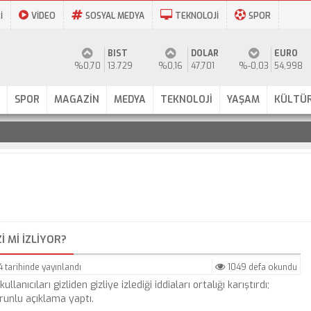
İ
VİDEO
SOSYAL MEDYA
TEKNOLOJİ
SPOR
BIST
DOLAR
EURO
%0,70
13.729
%0,16
47,701
%-0,03
54,998
SPOR
MAGAZİN
MEDYA
TEKNOLOJİ
YAŞAM
KÜLTÜR
 MI IZLIYOR?
4
tarihinde yayınlandı
1049 defa okundu
ıcıları gizliden gizliye izlediği iddiaları ortalığı karıştırdı;
unlu açıklama yaptı.