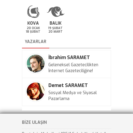
KOVA
BALIK
20 OCAK
19 ŞUBAT
18 ŞUBAT
20 MART
YAZARLAR
İbrahim SARAMET
Geleneksel Gazetecilikten
İnternet Gazeteciliğine!
Demet SARAMET
Sosyal Medya ve Siyasal
Pazarlama
BİZE ULAŞIN