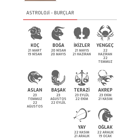
ASTROLOJİ - BURÇLAR
KOÇ
BOĞA
İKİZLER
YENGEÇ
21 MART
20 NİSAN
21 MAYIS
22
19 NİSAN
20 MAYIS
21 HAZİRAN
HAZİRAN
22
TEMMUZ
ASLAN
BAŞAK
TERAZİ
AKREP
23
23
23 EYLÜL
23 EKİM
TEMMUZ
AĞUSTOS
22 EKİM
21 KASIM
22
22 EYLÜL
AĞUSTOS
YAY
OĞLAK
22 KASIM
22 ARALIK
21 ARALIK
19 OCAK