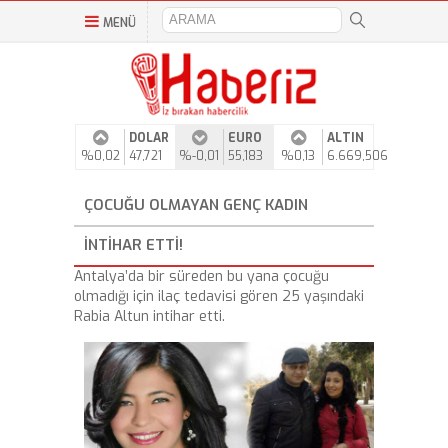
MENÜ
DOLAR
EURO
ALTIN
%0,02
47,721
%-0,01
55,183
%0,13
6.669,506
ÇOCUĞU OLMAYAN GENÇ KADIN
INTIHAR ETTI!
Antalya’da bir süreden bu yana çocuğu
olmadığı için ilaç tedavisi gören 25 yaşındaki
Rabia Altun intihar etti.