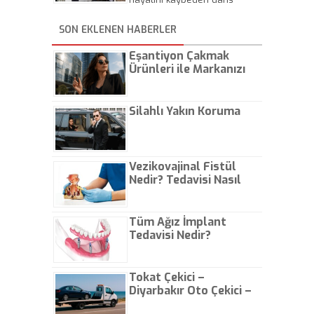
kuş gibi can verdi" diye ağıt
aynı tabancayı kafasına
şampiyonunun intihar ettiği
yaktı.
ateşleyerek yaşamına son
ortaya iddia edildi. Demir'in
verdi.
SON EKLENEN HABERLER
cenazesini Bodrum'dan
gelecek olan babasının
alacağı öğrenildi. Gencin
Eşantiyon Çakmak
arkadaşları da Adli Tıp
Ürünleri ile Markanızı
önünde beklemeye devam
Günlük Hayatta Öne
ediyor.
Çıkarın
Silahlı Yakın Koruma
Vezikovajinal Fistül
Nedir? Tedavisi Nasıl
Olur?
Tüm Ağız İmplant
Tedavisi Nedir?
Tokat Çekici –
Diyarbakır Oto Çekici –
İstanbul Oto Çekici