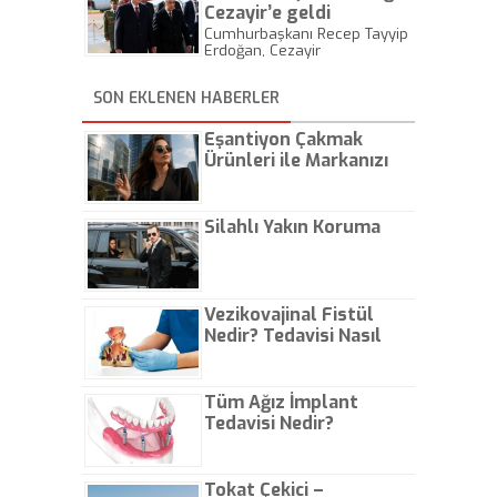
konuşmada, "Milli gelirimizi
Cezayir’e geldi
236 milyar dolardan 950
Cumhurbaşkanı Recep Tayyip
milyar dolarlara çıkardık" dedi.
Erdoğan, Cezayir
Cumhurbaşkanı Abdulmecid
Tebbun tarafından
SON EKLENEN HABERLER
havaalanında resmi törenle
karşılandı.
Eşantiyon Çakmak
Ürünleri ile Markanızı
Günlük Hayatta Öne
Çıkarın
Silahlı Yakın Koruma
Vezikovajinal Fistül
Nedir? Tedavisi Nasıl
Olur?
Tüm Ağız İmplant
Tedavisi Nedir?
Tokat Çekici –