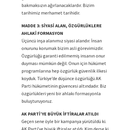
bakmaksızın ağırlanacaklardır. Bizim
tarihimiz merhamet tarihidir.
MADDE 3: SİYASİ ALAN, ÖZGÜRLÜKLERE
AHLAKİ FORMASYON
Üçüncü inşa alanımız siyasi alandır. İnsan
onurunu korumak bizim asli görevimizdir.
Özgürlüğü garanti edilmemiş insanın onur
duyması mümkün değil. Onun için hükümet
programlarına hep özgürlük güvenlik ilkesi
koyduk. Türkiye’de düşünce özgürlüğü AK
Parti hükümetinin güvencesi altındadır. Biz
özgürlükleri yeni bir ahlakı formasyonla
buluşturuyoruz.
AK PARTİ’YE BÜYÜK İFTİRALAR ATILDI
Geçen sene öyle bir kampanya yürütüldü ki.
AK Parti’ye büyük iftiralar atıldı. Kim derse ki