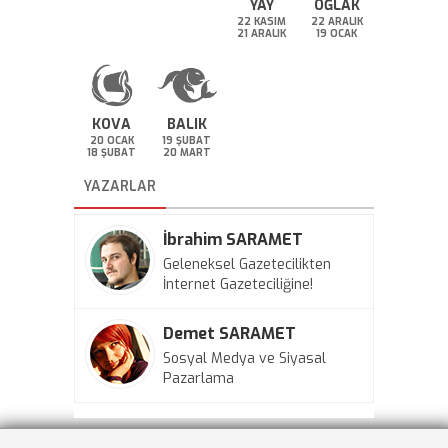
YAY
OĞLAK
22 KASIM
22 ARALIK
21 ARALIK
19 OCAK
KOVA
BALIK
20 OCAK
19 ŞUBAT
18 ŞUBAT
20 MART
YAZARLAR
İbrahim SARAMET
Geleneksel Gazetecilikten
İnternet Gazeteciliğine!
Demet SARAMET
Sosyal Medya ve Siyasal
Pazarlama