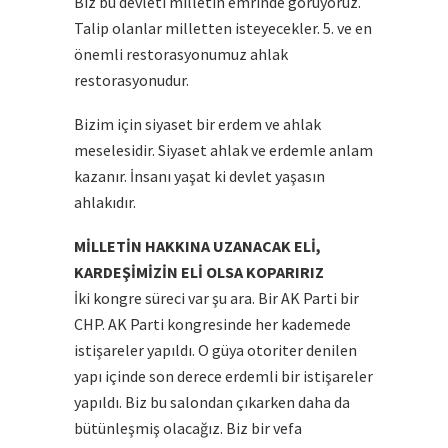
Biz bu devleti milletin emrinde görüyoruz.
Talip olanlar milletten isteyecekler. 5. ve en
önemli restorasyonumuz ahlak
restorasyonudur.
Bizim için siyaset bir erdem ve ahlak
meselesidir. Siyaset ahlak ve erdemle anlam
kazanır. İnsanı yaşat ki devlet yaşasın
ahlakıdır.
MİLLETİN HAKKINA UZANACAK ELİ,
KARDEŞİMİZİN ELİ OLSA KOPARIRIZ
İki kongre süreci var şu ara. Bir AK Parti bir
CHP. AK Parti kongresinde her kademede
istişareler yapıldı. O güya otoriter denilen
yapı içinde son derece erdemli bir istişareler
yapıldı. Biz bu salondan çıkarken daha da
bütünleşmiş olacağız. Biz bir vefa