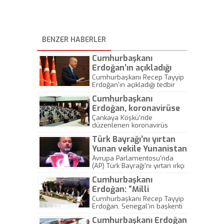
BENZER HABERLER
Cumhurbaşkanı
Erdoğan’ın açıkladığı
tedbir paketiyle ilgili
Cumhurbaşkanı Recep Tayyip
Erdoğan'ın açıkladığı tedbir
ekonomi dünyasından
paketiyle ilgili ekonomi
ilk yorumlar geldi
Cumhurbaşkanı
dünyasından ilk açıklamalar
geldi. TESK Başkanı Bendevi
Erdoğan, koronavirüse
Palandöken, alınan tüm
karşı alınan 21 tedbiri
Çankaya Köşkü'nde
kararları sonuna kadar
düzenlenen koronavirüs
açıkladı
desteklediklerini belirtirken,
zirvesi sona erdi.
ATO Başkanı Gürsel Baran ise
Türk Bayrağı’nı yırtan
Cumhurbaşkanı Recep Tayyip
"Destek paketi istihdamın
Erdoğan virüse karşı alınan 21
Yunan vekile Yunanistan
devamını sağlayacak" dedi.
tedbiri madde madde açıkladı.
Dışişleri Bakanlığı’ndan
Avrupa Parlamentosu'nda
(AP) Türk Bayrağı'nı yırtan ırkçı
tepki!
Yunan milletvekili Ioannis
Cumhurbaşkanı
Lagos'a bir tepki de
Yunanistan Dışişleri
Erdoğan: “Milli
Bakanlığı'ndan geldi. Yunan
gelirimizi 236 milyar
Cumhurbaşkanı Recep Tayyip
Dışişleri Bakanlığı, "Olayı
Erdoğan, Senegal'in başkenti
dolardan 950 milyar
şiddetle kınıyoruz" dedi.
Dakar'da Türkiye-Senegal İş
dolarlara çıkardık”
Cumhurbaşkanı Erdoğan
Forumu'nda yaptığı