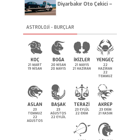
Diyarbakır Oto Çekici –
İstanbul Oto Çekici
ASTROLOJİ - BURÇLAR
KOÇ
BOĞA
İKİZLER
YENGEÇ
21 MART
20 NİSAN
21 MAYIS
22
19 NİSAN
20 MAYIS
21 HAZİRAN
HAZİRAN
22
TEMMUZ
ASLAN
BAŞAK
TERAZİ
AKREP
23
23
23 EYLÜL
23 EKİM
TEMMUZ
AĞUSTOS
22 EKİM
21 KASIM
22
22 EYLÜL
AĞUSTOS