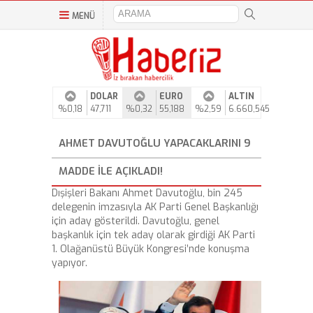
MENÜ
DOLAR
EURO
ALTIN
%0,18
47,711
%0,32
55,188
%2,59
6.660,545
AHMET DAVUTOĞLU YAPACAKLARINI 9
MADDE ILE AÇIKLADI!
Dışişleri Bakanı Ahmet Davutoğlu, bin 245
delegenin imzasıyla AK Parti Genel Başkanlığı
için aday gösterildi. Davutoğlu, genel
başkanlık için tek aday olarak girdiği AK Parti
1. Olağanüstü Büyük Kongresi’nde konuşma
yapıyor.