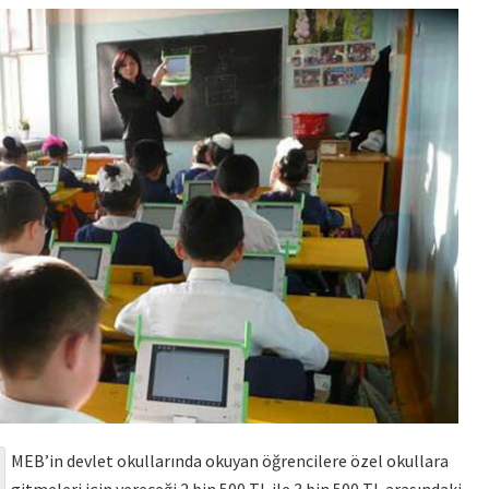
MEB’in devlet okullarında okuyan öğrencilere özel okullara