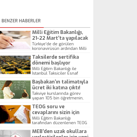
BENZER HABERLER
Milli Eğitim Bakanlığı,
21-22 Mart’ta yapılacak
açıköğretim sınavlarını
Türkiye'de de görülen
koronavirüsün ardından Milli
erteledi
Eğitim Bakanlığı, 21-22 Mart'ta
Taksilerde sertifika
yapılacak açıköğretim
kurumları sınavlarını erteleme
dönemi başlıyor
kararı aldı.
Milli Eğitim Bakanlığı ile
İstanbul Taksiciler Esnaf
Odası'nın ortaklaşa yürüttüğü
Başbakan’ın talimatıyla
"Taksi Eğitim Projesi"
kapsamında verilecek eğitimi
ücret iki katına çıktı!
başarıyla tamamlayanlar
Takviye kurslarında görev
taksicilik yapacak. İstanbul'da
yapan 105 bin öğretmenin,
50 bin taksiciyi ilgilendiren
ders başı aldıkları 10 lira ücret
projeye katılmayanlar çalışma
TEOG soru ve
20 liraya yükseliyor.
ruhsatı alamayacak ve
cevaplarını sizin için
dolayısıyla denetimler
hazırladık!
Milli Eğitim Bakanlığı
sonunda araçları trafikten
tarafından düzenlenen TEOG
men edilecek.
merkezi ortak sınavları 26-27
MEB’den uzak okullara
Kasım'da gerçekleşti.
Öğrencilerin heyecanla