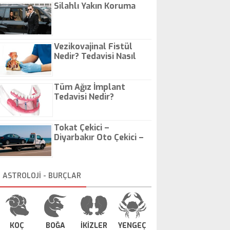
Silahlı Yakın Koruma
Vezikovajinal Fistül
Nedir? Tedavisi Nasıl
Olur?
Tüm Ağız İmplant
Tedavisi Nedir?
Tokat Çekici –
Diyarbakır Oto Çekici –
İstanbul Oto Çekici
ASTROLOJİ - BURÇLAR
KOÇ
BOĞA
İKİZLER
YENGEÇ