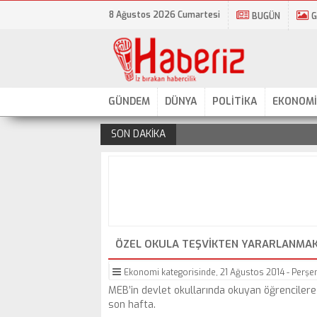
8 Ağustos 2026 Cumartesi
BUGÜN
G
GÜNDEM
DÜNYA
POLİTİKA
EKONOMİ
SON DAKİKA
.
ÖZEL OKULA TEŞVIKTEN YARARLANMAK 
Ekonomi
kategorisinde,
21 Ağustos 2014 - Perşem
MEB’in devlet okullarında okuyan öğrencilere 
son hafta.