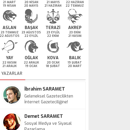
21 MART
20 NİSAN
21 MAYIS
22 HAZİRAN
19 NİSAN
20 MAYIS
21 HAZİRAN
22 TEMMUZ
ASLAN
BAŞAK
TERAZİ
AKREP
23 TEMMUZ
23 AĞUSTOS
23 EYLÜL
23 EKİM
22 AĞUSTOS
22 EYLÜL
22 EKİM
21 KASIM
YAY
OĞLAK
KOVA
BALIK
22 KASIM
22 ARALIK
20 OCAK
19 ŞUBAT
21 ARALIK
19 OCAK
18 ŞUBAT
20 MART
YAZARLAR
İbrahim SARAMET
Geleneksel Gazetecilikten
İnternet Gazeteciliğine!
Demet SARAMET
Sosyal Medya ve Siyasal
Pazarlama