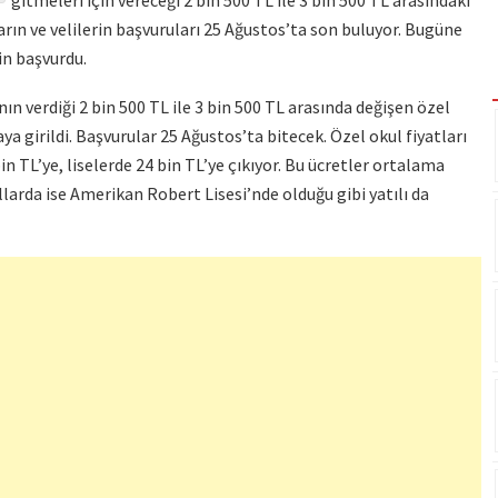
gitmeleri için vereceği 2 bin 500 TL ile 3 bin 500 TL arasındaki
arın ve velilerin başvuruları 25 Ağustos’ta son buluyor. Bugüne
in başvurdu.
’nın verdiği 2 bin 500 TL ile 3 bin 500 TL arasında değişen özel
ya girildi. Başvurular 25 Ağustos’ta bitecek. Özel okul fiyatları
in TL’ye, liselerde 24 bin TL’ye çıkıyor. Bu ücretler ortalama
larda ise Amerikan Robert Lisesi’nde olduğu gibi yatılı da