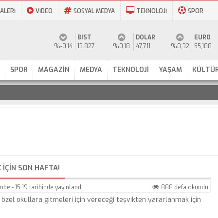
ALERİ
VİDEO
SOSYAL MEDYA
TEKNOLOJİ
SPOR
BIST
DOLAR
EURO
%-0,14
13.827
%0,18
47,711
%0,32
55,188
SPOR
MAGAZİN
MEDYA
TEKNOLOJİ
YAŞAM
KÜLTÜR
IÇIN SON HAFTA!
be - 15:19
tarihinde yayınlandı
888 defa okundu
özel okullara gitmeleri için vereceği teşvikten yararlanmak için