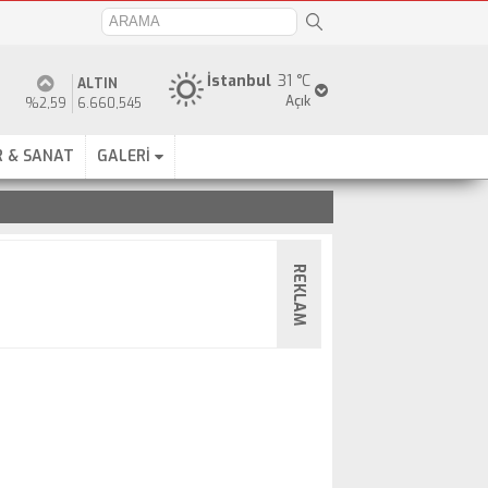
İstanbul
31 °C
ALTIN
Açık
%2,59
6.660,545
 & SANAT
GALERİ
REKLAM