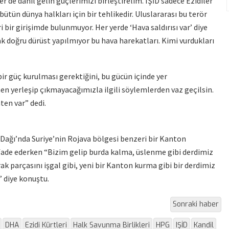
 de dahil gelin güçlerimizi birleştirelim. IŞİD sadece Ezidiler
 bütün dünya halkları için bir tehlikedir. Uluslararası bu terör
i bir girişimde bulunmuyor. Her yerde ‘Hava saldırısı var’ diye
k doğru dürüst yapılmıyor bu hava harekatları. Kimi vurdukları
 bir güç kurulması gerektiğini, bu gücün içinde yer
n yerleşip çıkmayacağımızla ilgili söylemlerden vaz geçilsin.
ten var” dedi.
 Dağı’nda Suriye’nin Rojava bölgesi benzeri bir Kanton
ifade ederken “Bizim gelip burda kalma, üslenme gibi derdimiz
ak parçasını işgal gibi, yeni bir Kanton kurma gibi bir derdimiz
” diye konuştu.
Sonraki haber
DHA
Ezidi Kürtleri
Halk Savunma Birlikleri
HPG
IŞİD
Kandil