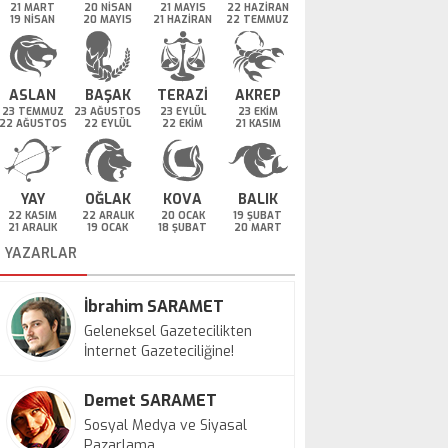
21 MART
20 NİSAN
21 MAYIS
22 HAZİRAN
19 NİSAN
20 MAYIS
21 HAZİRAN
22 TEMMUZ
ASLAN
BAŞAK
TERAZİ
AKREP
23 TEMMUZ
23 AĞUSTOS
23 EYLÜL
23 EKİM
22 AĞUSTOS
22 EYLÜL
22 EKİM
21 KASIM
YAY
OĞLAK
KOVA
BALIK
22 KASIM
22 ARALIK
20 OCAK
19 ŞUBAT
21 ARALIK
19 OCAK
18 ŞUBAT
20 MART
YAZARLAR
İbrahim SARAMET
Geleneksel Gazetecilikten
İnternet Gazeteciliğine!
Demet SARAMET
Sosyal Medya ve Siyasal
Pazarlama