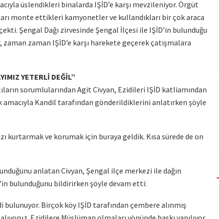
ıyla üslendikleri binalarda IŞİD’e karşı mevzileniyor. Örgüt
ları monte ettikleri kamyonetler ve kullandıkları bir çok araca
çekti. Şengal Dağı zirvesinde Şengal İlçesi ile IŞİD’in bulunduğu
ar, zaman zaman IŞİD’e karşı harekete geçerek çatışmalara
IMIZ YETERLİ DEĞİL”
ların sorumlularından Agit Civyan, Ezidileri IŞİD katliamından
 amacıyla Kandil tarafından gönderildiklerini anlatırken şöyle
zı kurtarmak ve korumak için buraya geldik. Kısa sürede de on
lunduğunu anlatan Civyan, Şengal ilçe merkezi ile dağın
’in bulunduğunu bildirirken şöyle devam etti:
i bulunuyor. Birçok köy IŞİD tarafından çembere alınmış
alıyoruz. Ezidilere Müslüman olmaları yönünde baskı yapılıyor.