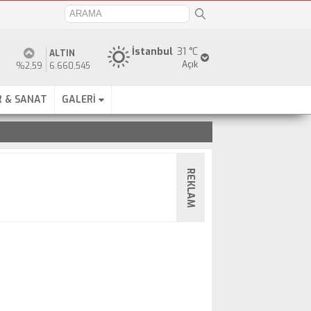
İstanbul
31 °C
ALTIN
Açık
%2,59
6.660,545
 & SANAT
GALERİ
REKLAM