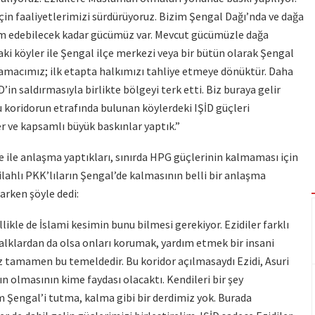
çin faaliyetlerimizi sürdürüyoruz. Bizim Şengal Dağı’nda ve dağa
ım edebilecek kadar gücümüz var. Mevcut gücümüzle dağa
aki köyler ile Şengal ilçe merkezi veya bir bütün olarak Şengal
 amacımız; ilk etapta halkımızı tahliye etmeye dönüktür. Daha
’in saldırmasıyla birlikte bölgeyi terk etti. Biz buraya gelir
 koridorun etrafında bulunan köylerdeki IŞİD güçleri
r ve kapsamlı büyük baskınlar yaptık.”
iye ile anlaşma yaptıkları, sınırda HPG güçlerinin kalmaması için
ilahlı PKK’lıların Şengal’de kalmasının belli bir anlaşma
arken şöyle dedi:
likle de İslami kesimin bunu bilmesi gerekiyor. Ezidiler farklı
 halklardan da olsa onları korumak, yardım etmek bir insani
z tamamen bu temeldedir. Bu koridor açılmasaydı Ezidi, Asuri
 olmasının kime faydası olacaktı. Kendileri bir şey
m Şengal’i tutma, kalma gibi bir derdimiz yok. Burada