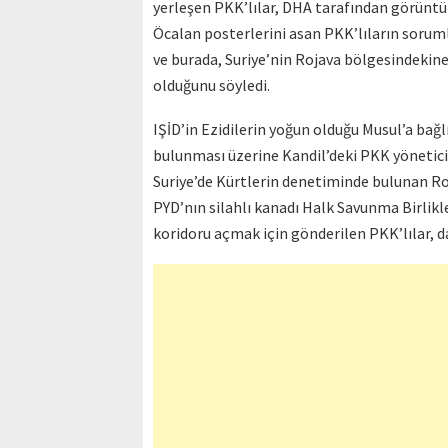
yerleşen PKK’lılar, DHA tarafından görüntül
Öcalan posterlerini asan PKK’lıların soruml
ve burada, Suriye’nin Rojava bölgesindekine 
olduğunu söyledi.
IŞİD’in Ezidilerin yoğun olduğu Musul’a bağl
bulunması üzerine Kandil’deki PKK yöneticile
Suriye’de Kürtlerin denetiminde bulunan Ro
PYD’nın silahlı kanadı Halk Savunma Birlik
koridoru açmak için gönderilen PKK’lılar, 