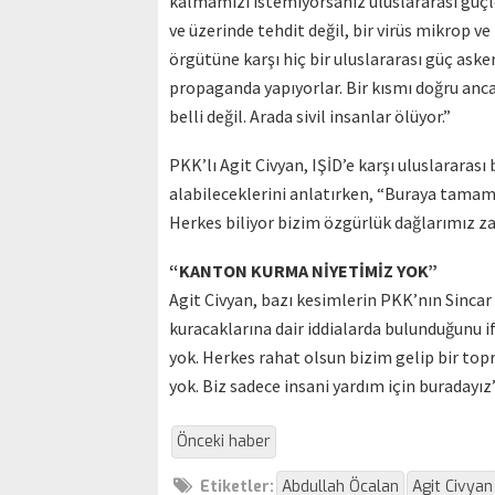
kalmamızı istemiyorsanız uluslararası güçler
ve üzerinde tehdit değil, bir virüs mikrop ve
örgütüne karşı hiç bir uluslararası güç asker
propaganda yapıyorlar. Bir kısmı doğru anca
belli değil. Arada sivil insanlar ölüyor.”
PKK’lı Agit Civyan, IŞİD’e karşı uluslararası
alabileceklerini anlatırken, “Buraya tamame
Herkes biliyor bizim özgürlük dağlarımız za
“KANTON KURMA NİYETİMİZ YOK”
Agit Civyan, bazı kesimlerin PKK’nın Sincar
kuracaklarına dair iddialarda bulunduğunu 
yok. Herkes rahat olsun bizim gelip bir topr
yok. Biz sadece insani yardım için buradayız
Önceki haber
Etiketler:
Abdullah Öcalan
Agit Civyan