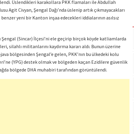
endi. Üslendikleri karakollara PKK flamaları ile Abdullah
usu Agit Civyan, Şengal Dağı’nda üslenip artık çıkmayacakları
benzer yeni bir Kanton inşaa edecekleri iddialarının asılsız
ı Şengal (Sincar) İlçesi’ni ele geçirip birçok köyde katliamlarda
ri, silahlı militanlarını kaydırma kararı aldı. Bunun üzerine
java bölgesinden Şengal’e gelen, PKK’nın bu ülkedeki kolu
leri’ne (YPG) destek olmak ve bölgeden kaçan Ezidilere güvenlik
dağda bölgede DHA muhabiri tarafından görüntülendi.