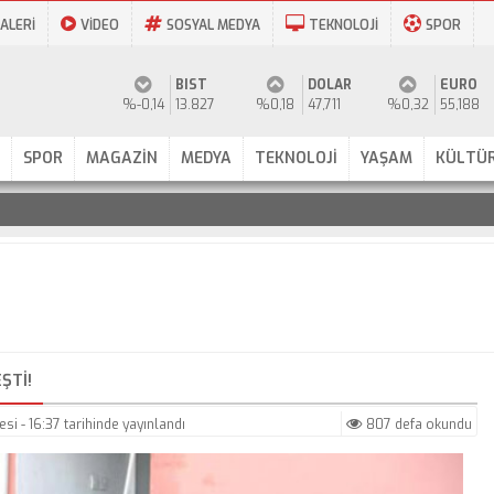
ALERİ
VİDEO
SOSYAL MEDYA
TEKNOLOJİ
SPOR
BIST
DOLAR
EURO
%-0,14
13.827
%0,18
47,711
%0,32
55,188
SPOR
MAGAZİN
MEDYA
TEKNOLOJİ
YAŞAM
KÜLTÜR
ŞTI!
si - 16:37
tarihinde yayınlandı
807 defa okundu