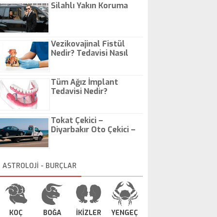
Silahlı Yakın Koruma
Vezikovajinal Fistül
Nedir? Tedavisi Nasıl
Olur?
Tüm Ağız İmplant
Tedavisi Nedir?
Tokat Çekici –
Diyarbakır Oto Çekici –
İstanbul Oto Çekici
ASTROLOJİ - BURÇLAR
KOÇ
BOĞA
İKİZLER
YENGEÇ