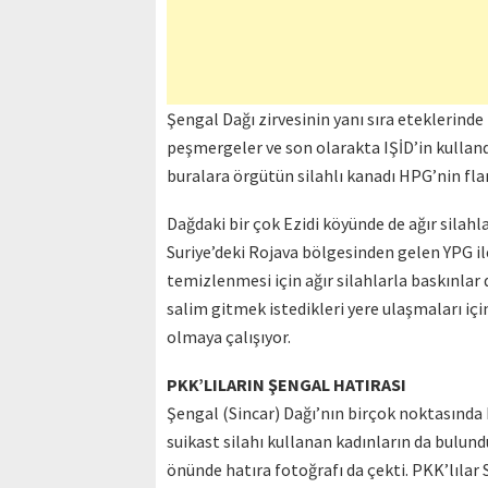
Şengal Dağı zirvesinin yanı sıra eteklerind
peşmergeler ve son olarakta IŞİD’in kullandı
buralara örgütün silahlı kanadı HPG’nin flam
Dağdaki bir çok Ezidi köyünde de ağır silahl
Suriye’deki Rojava bölgesinden gelen YPG 
temizlenmesi için ağır silahlarla baskınlar
salim gitmek istedikleri yere ulaşmaları içi
olmaya çalışıyor.
PKK’LILARIN ŞENGAL HATIRASI
Şengal (Sincar) Dağı’nın birçok noktasında
suikast silahı kullanan kadınların da bulund
önünde hatıra fotoğrafı da çekti. PKK’lıla