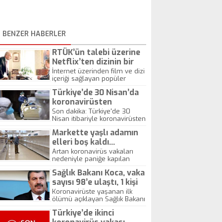
BENZER HABERLER
RTÜK’ün talebi üzerine
Netflix’ten dizinin bir
bölümü kaldırıldı
İnternet üzerinden film ve dizi
içeriği sağlayan popüler
platform Netflix, Ankara ile
Türkiye’de 30 Nisan’da
Washington arasındaki siyasi
ilişkilerin konu edinildiği
koronavirüsten
"Designated Survivor" dizisinin
ölenlerin sayısı 93
Son dakika: Türkiye'de 30
bir bölümünü RTÜK'ün isteği
Nisan itibariyle koronavirüsten
artarak 3 bin 174’e, vaka
üzerine Türkiye servisinden
hayatını kaybedenlerin sayısı
sayısı 120 bin 204’e
kaldırdığını duyurdu. Bu
Markette yaşlı adamın
93 artarak 3 bin 174'e, vaka
engelleme RTÜK eliyle
yükseldi
sayısı ise 2 bin 615 artarak
elleri boş kaldı…
Netflix'e ilk müdahale oldu.
120 bin 204'e yükseldi.
Artan koronavirüs vakaları
nedeniyle paniğe kapılan
Avrupalılar marketlerdeki
Sağlık Bakanı Koca, vaka
rafları boşalttı. Sosyal
medyada paylaşılan bir
sayısı 98’e ulaştı, 1 kişi
fotoğraf ise virüs nedeniyle
hayatını kaybetti
Koronavirüste yaşanan ilk
paniğe kapılmamanın ne
ölümü açıklayan Sağlık Bakanı
kadar önemli olduğunu
Koca, vaka sayısının 98'e
gösterdi. İngiltere'de bir
Türkiye’de ikinci
yükseldiğini açıklarken,
markette çekilen fotoğrafta,
vatandaşları 1-2 ay süreyle