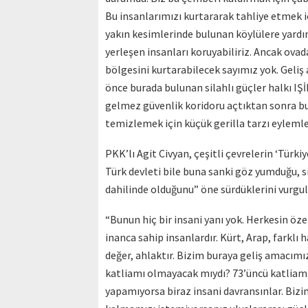
Bu insanlarımızı kurtararak tahliye etmek i
yakın kesimlerinde bulunan köylülere yard
yerleşen insanları koruyabiliriz. Ancak ovad
bölgesini kurtarabilecek sayımız yok. Geliş
önce burada bulunan silahlı güçler halkı IŞİD
gelmez güvenlik koridoru açtıktan sonra bu
temizlemek için küçük gerilla tarzı eylemle
PKK’lı Agit Civyan, çeşitli çevrelerin ‘Türk
Türk devleti bile buna sanki göz yumduğu, s
dahilinde olduğunu” öne sürdüklerini vurgul
“Bunun hiç bir insani yanı yok. Herkesin özel
inanca sahip insanlardır. Kürt, Arap, farklı
değer, ahlaktır. Bizim buraya geliş amacımı
katliamı olmayacak mıydı? 73’üncü katliamın
yapamıyorsa biraz insani davransınlar. Bizi