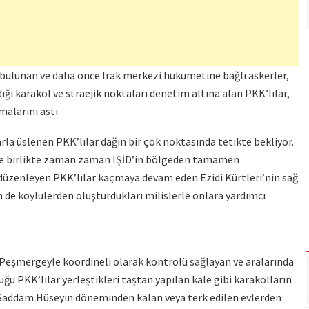
e bulunan ve daha önce Irak merkezi hükümetine bağlı askerler,
ğı karakol ve straejik noktaları denetim altına alan PKK’lılar,
alarını astı.
arla üslenen PKK’lılar dağın bir çok noktasında tetikte bekliyor.
ile birlikte zaman zaman IŞİD’in bölgeden tamamen
 düzenleyen PKK’lılar kaçmaya devam eden Ezidi Kürtleri’nin sağ
n de köylülerden oluşturdukları milislerle onlara yardımcı
 Peşmergeyle koordineli olarak kontrolü sağlayan ve aralarında
uğu PKK’lılar yerleştikleri taştan yapılan kale gibi karakolların
r Saddam Hüseyin döneminden kalan veya terk edilen evlerden