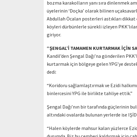
bozma karakolların yanı sıra dinlenmek amac
üyelerinin ‘Doçka’ olarak bilinen uçaksavar
Abdullah Öcalan posterleri astıkları dikkat 
köyleri dürbünlerle sürekli izleyen PKK’lıl
giriyor.
“ŞENGAL’İ TAMAMEN KURTARMAK İÇİN SAY
Kandil’den Şengal Dağı’na gönderilen PKK’lı
kurtarmak için bölgeye gelen YPG’ye destek
dedi:
“Koridoru sağlamlaştırmak ve Ezidi halkımı
binlercesini YPG ile birlikte tahliye ettik.”
Şengal Dağı’nın bir tarafında güçlerinin bu
altındaki ovalarda bulunan yerlerde ise IŞİD
“Halen köylerde mahsur kalan yüzlerce Ezid
durumda. Biz bu çemberi kaldırmak için çab