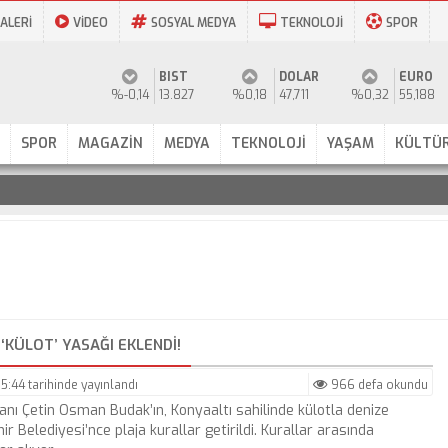
ALERİ
VİDEO
SOSYAL MEDYA
TEKNOLOJİ
SPOR
BIST
DOLAR
EURO
%-0,14
13.827
%0,18
47,711
%0,32
55,188
SPOR
MAGAZİN
MEDYA
TEKNOLOJİ
YAŞAM
KÜLTÜR
‘KÜLOT’ YASAĞI EKLENDI!
15:44
tarihinde yayınlandı
966 defa okundu
nı Çetin Osman Budak’ın, Konyaaltı sahilinde külotla denize
r Belediyesi’nce plaja kurallar getirildi. Kurallar arasında