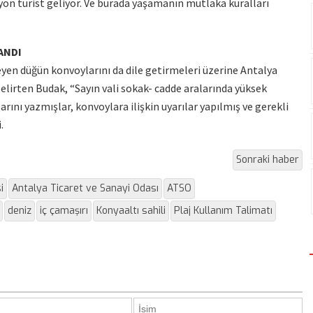
lyon turist geliyor. Ve burada yaşamanın mutlaka kuralları
ANDI
leyen düğün konvoylarını da dile getirmeleri üzerine Antalya
belirten Budak, “Sayın vali sokak- cadde aralarında yüksek
rını yazmışlar, konvoylara ilişkin uyarılar yapılmış ve gerekli
.
Sonraki haber
i
Antalya Ticaret ve Sanayi Odası
ATSO
deniz
iç çamaşırı
Konyaaltı sahili
Plaj Kullanım Talimatı