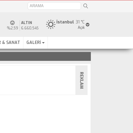
İstanbul
31 °C
ALTIN
Açık
%2,59
6.660,545
 & SANAT
GALERİ
REKLAM