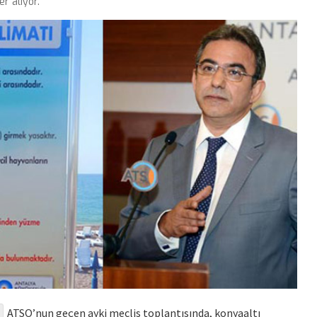
r alıyor.
ATSO’nun geçen ayki meclis toplantısında, konyaaltı