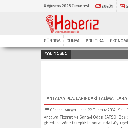
8 Ağustos 2026 Cumartesi
BUGÜN
G
GÜNDEM
DÜNYA
POLİTİKA
EKONOMİ
SON DAKİKA
.
ANTALYA PLAJLARINDAKI TALIMATLARA 
Gündem
kategorisinde,
22 Temmuz 2014 - Salı - 
Antalya Ticaret ve Sanayi Odası (ATSO) Başka
girenlere yönelik tepkisi sonrasında Büyükşehi