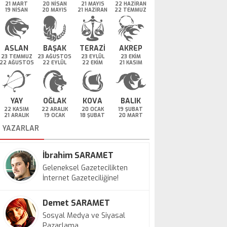
21 MART
20 NİSAN
21 MAYIS
22 HAZİRAN
19 NİSAN
20 MAYIS
21 HAZİRAN
22 TEMMUZ
ASLAN
BAŞAK
TERAZİ
AKREP
23 TEMMUZ
23 AĞUSTOS
23 EYLÜL
23 EKİM
22 AĞUSTOS
22 EYLÜL
22 EKİM
21 KASIM
YAY
OĞLAK
KOVA
BALIK
22 KASIM
22 ARALIK
20 OCAK
19 ŞUBAT
21 ARALIK
19 OCAK
18 ŞUBAT
20 MART
YAZARLAR
İbrahim SARAMET
Geleneksel Gazetecilikten
İnternet Gazeteciliğine!
Demet SARAMET
Sosyal Medya ve Siyasal
Pazarlama