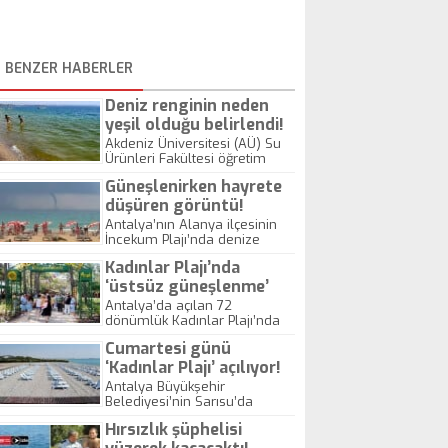
BENZER HABERLER
Deniz renginin neden
yeşil olduğu belirlendi!
Akdeniz Üniversitesi (AÜ) Su
Ürünleri Fakültesi öğretim
üyesi Doç. Dr. Mehmet
Güneşlenirken hayrete
Gökoğlu, Antalya'nın Konyaaltı
Sahili'nde dün denizin
düşüren görüntü!
renginin yeşile dönüşmesinin
Antalya’nın Alanya ilçesinin
alg patlamasından
İncekum Plajı’nda denize
kaynaklandığını belirterek,
giren turistler, 300 metre
“Bunlar daha önce de yaşandı
Kadınlar Plajı’nda
açıkta hortumu görünce
ama bu kadar güçlü
gözlerine inanamadılar.
‘üstsüz güneşlenme’
yaşanmadı. Kirliliğin olduğu
kavgası!
Antalya’da açılan 72
yerde ilk çoğalacak olan
dönümlük Kadınlar Plajı’nda
şeyler alglerdir" dedi.
günlük giriş yapan ve denize
Cumartesi günü
giren kadın sayısının 1000’in
üzerinde olduğu açıklandı.
‘Kadınlar Plajı’ açılıyor!
Talep nedeniyle şezlong, duş
Antalya Büyükşehir
kabini, soyunma odası ve
Belediyesi’nin Sarısu’da
cankurtaran sayıları da
yaptığı Kadınlar Plajı yarın
artırılıyor. Plajda hafta sonu
Hırsızlık şüphelisi
saat 11.00’de törenle hizmete
tesettürlü kadınlar ile üstsüz
giriyor. 08.00- 19.00 saatleri