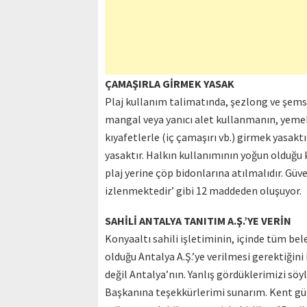
ÇAMAŞIRLA GİRMEK YASAK
Plaj kullanım talimatında, şezlong ve şemsi
mangal veya yanıcı alet kullanmanın, yemek 
kıyafetlerle (iç çamaşırı vb.) girmek yasakt
yasaktır. Halkın kullanımının yoğun olduğu 
plaj yerine çöp bidonlarına atılmalıdır. Güv
izlenmektedir’ gibi 12 maddeden oluşuyor.
SAHİLİ ANTALYA TANITIM A.Ş.’YE VERİN
Konyaaltı sahili işletiminin, içinde tüm bel
olduğu Antalya A.Ş.’ye verilmesi gerektiğin
değil Antalya’nın. Yanlış gördüklerimizi sö
Başkanına teşekkürlerimi sunarım. Kent gün