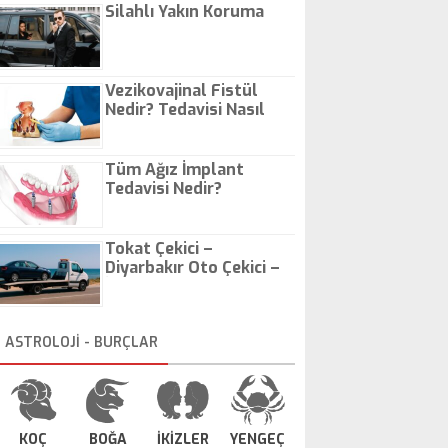
Silahlı Yakın Koruma
Vezikovajinal Fistül
Nedir? Tedavisi Nasıl
Olur?
Tüm Ağız İmplant
Tedavisi Nedir?
Tokat Çekici –
Diyarbakır Oto Çekici –
İstanbul Oto Çekici
ASTROLOJİ - BURÇLAR
KOÇ
BOĞA
İKİZLER
YENGEÇ