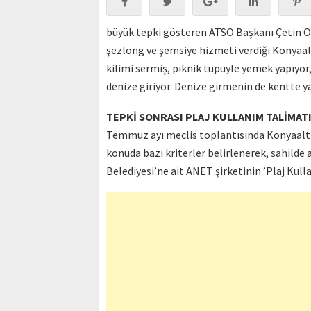
büyük tepki gösteren ATSO Başkanı Çetin O
şezlong ve şemsiye hizmeti verdiği Konyaal
kilimi sermiş, piknik tüpüyle yemek yapıyor, 
denize giriyor. Denize girmenin de kentte ya
TEPKİ SONRASI PLAJ KULLANIM TALİMAT
Temmuz ayı meclis toplantısında Konyaaltı s
konuda bazı kriterler belirlenerek, sahilde a
Belediyesi’ne ait ANET şirketinin ’Plaj Kull