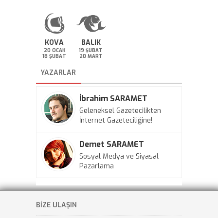
KOVA
BALIK
20 OCAK
19 ŞUBAT
18 ŞUBAT
20 MART
YAZARLAR
İbrahim SARAMET
Geleneksel Gazetecilikten
İnternet Gazeteciliğine!
Demet SARAMET
Sosyal Medya ve Siyasal
Pazarlama
BİZE ULAŞIN