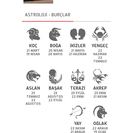
ASTROLOJİ - BURÇLAR
KOÇ
BOĞA
İKİZLER
YENGEÇ
21 MART
20 NİSAN
21 MAYIS
22
19 NİSAN
20 MAYIS
21 HAZİRAN
HAZİRAN
22
TEMMUZ
ASLAN
BAŞAK
TERAZİ
AKREP
23
23
23 EYLÜL
23 EKİM
TEMMUZ
AĞUSTOS
22 EKİM
21 KASIM
22
22 EYLÜL
AĞUSTOS
YAY
OĞLAK
22 KASIM
22 ARALIK
21 ARALIK
19 OCAK