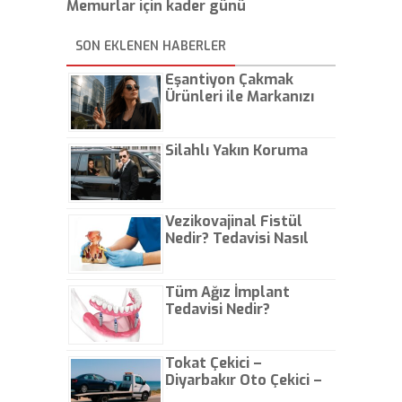
Memurlar için kader günü
SON EKLENEN HABERLER
Eşantiyon Çakmak
Ürünleri ile Markanızı
Günlük Hayatta Öne
Çıkarın
Silahlı Yakın Koruma
Vezikovajinal Fistül
Nedir? Tedavisi Nasıl
Olur?
Tüm Ağız İmplant
Tedavisi Nedir?
Tokat Çekici –
Diyarbakır Oto Çekici –
İstanbul Oto Çekici