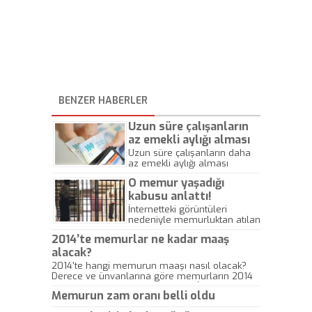
BENZER HABERLER
Uzun süre çalışanların
az emekli aylığı alması
uygulaması sonlanıyor!
Uzun süre çalışanların daha
az emekli aylığı alması
uygulaması 2015 Aralık'ta son
O memur yaşadığı
buluyor. 2015 yılı programına
göre emekli aylığı
kabusu anlattı!
parametreleri değişecek,
İnternetteki görüntüleri
uzun çalışan yüksek emekli
nedeniyle memurluktan atılan
aylığı alacak.
kadına son darbeyi de
2014’te memurlar ne kadar maaş
bilgilerini ifşa eden AYM
alacak?
vurdu. Erkeğin, devletin ve
hukukun hayatını kararttığı
2014'te hangi memurun maaşı nasıl olacak?
genç kadın yaşadığı kabusu
Derece ve ünvanlarına göre memurların 2014
anlattı...
maaşında ne kadar artış olacak? İşte bu
Memurun zam oranı belli oldu
soruların cevapları...