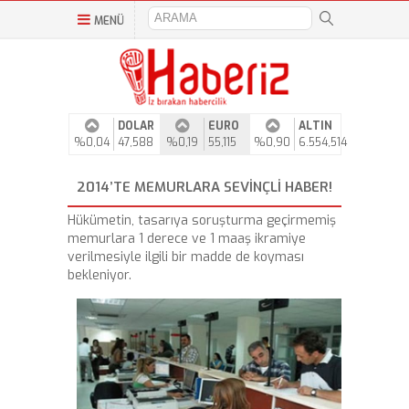
MENÜ
DOLAR
EURO
ALTIN
%0,04
47,588
%0,19
55,115
%0,90
6.554,514
2014’TE MEMURLARA SEVINÇLI HABER!
Hükümetin, tasarıya soruşturma geçirmemiş
memurlara 1 derece ve 1 maaş ikramiye
verilmesiyle ilgili bir madde de koyması
bekleniyor.