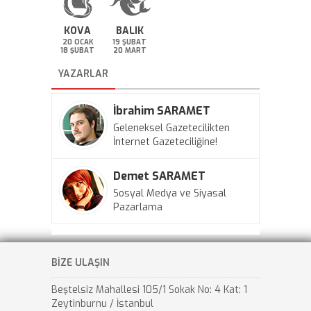
KOVA
BALIK
20 OCAK
19 ŞUBAT
18 ŞUBAT
20 MART
YAZARLAR
İbrahim SARAMET
Geleneksel Gazetecilikten
İnternet Gazeteciliğine!
Demet SARAMET
Sosyal Medya ve Siyasal
Pazarlama
BİZE ULAŞIN
Beştelsiz Mahallesi 105/1 Sokak No: 4 Kat: 1
Zeytinburnu / İstanbul