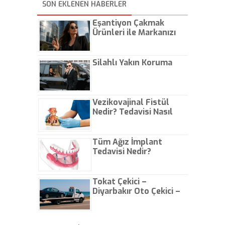
"Destek paketi istihdamın
SON EKLENEN HABERLER
Erdoğan virüse karşı alınan 21
devamını sağlayacak" dedi.
tedbiri madde madde açıkladı.
Eşantiyon Çakmak
Ürünleri ile Markanızı
Günlük Hayatta Öne
Çıkarın
Silahlı Yakın Koruma
Vezikovajinal Fistül
Nedir? Tedavisi Nasıl
Olur?
Tüm Ağız İmplant
Tedavisi Nedir?
Tokat Çekici –
Diyarbakır Oto Çekici –
İstanbul Oto Çekici