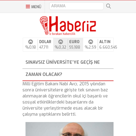
MENÜ
DOLAR
EURO
ALTIN
%0,18
47,711
%0,32
55,188
%2,59
6.660,545
SINAVSIZ ÜNIVERSITE’YE GEÇIŞ NE
ZAMAN OLACAK?
Milli Eğitim Bakanı Nabi Avcı, 2015 yılından
sonra üniversitelere girişte tek sınavın baz
alınmayarak öğrencilerin okul içi başarılı ve
sosyal etkinliklerdeki başarılarını da
üniversite yerleştirmede esas alacak bir
çalışma yaptıklarını belirtti.