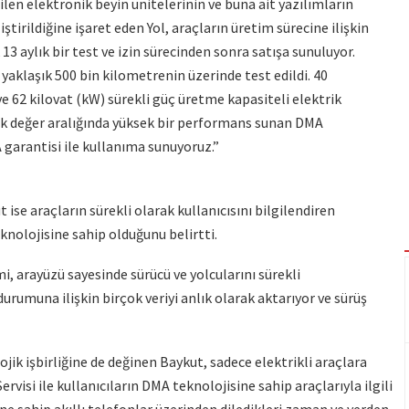
len elektronik beyin ünitelerinin ve buna ait yazılımların
rildiğine işaret eden Yol, araçların üretim sürecine ilişkin
 13 aylık bir test ve izin sürecinden sonra satışa sunuluyor.
 yaklaşık 500 bin kilometrenin üzerinde test edildi. 40
e 62 kilovat (kW) sürekli güç üretme kapasiteli elektrik
değer aralığında yüksek bir performans sunan DMA
A garantisi ile kullanıma sunuyoruz.”
se araçların sürekli olarak kullanıcısını bilgilendiren
nolojisine sahip olduğunu belirtti.
 arayüzü sayesinde sürücü ve yolcularını sürekli
 durumuna ilişkin birçok veriyi anlık olarak aktarıyor ve sürüş
ojik işbirliğine de değinen Baykut, sadece elektrikli araçlara
rvisi ile kullanıcıların DMA teknolojisine sahip araçlarıyla ilgili