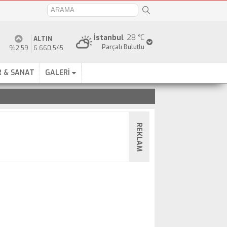
İstanbul
28 °C
ALTIN
Parçalı Bulutlu
%2,59
6.660,545
 & SANAT
GALERİ
REKLAM