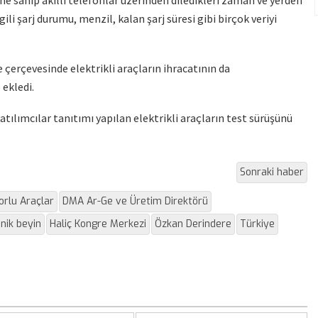
ne sahip akıllı telefonlar üzerinden diledikleri zaman ve yerden
lgili şarj durumu, menzil, kalan şarj süresi gibi birçok veriyi
 çerçevesinde elektrikli araçların ihracatının da
 ekledi.
tılımcılar tanıtımı yapılan elektrikli araçların test sürüşünü
Sonraki haber
orlu Araçlar
DMA Ar-Ge ve Üretim Direktörü
nik beyin
Haliç Kongre Merkezi
Özkan Derindere
Türkiye