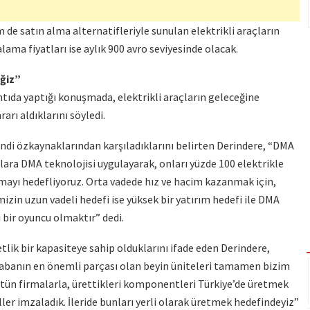
 de satın alma alternatifleriyle sunulan elektrikli araçların
ralama fiyatları ise aylık 900 avro seviyesinde olacak.
ğiz”
ıda yaptığı konuşmada, elektrikli araçların geleceğine
arı aldıklarını söyledi.
di özkaynaklarından karşıladıklarını belirten Derindere, “DMA
açlara DMA teknolojisi uygulayarak, onları yüzde 100 elektrikle
nmayı hedefliyoruz. Orta vadede hız ve hacim kazanmak için,
izin uzun vadeli hedefi ise yüksek bir yatırım hedefi ile DMA
bir oyuncu olmaktır” dedi.
detlik bir kapasiteye sahip olduklarını ifade eden Derindere,
rabanın en önemli parçası olan beyin üniteleri tamamen bizim
bütün firmalarla, ürettikleri komponentleri Türkiye’de üretmek
r imzaladık. İleride bunları yerli olarak üretmek hedefindeyiz”