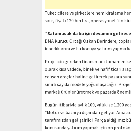
Tüketicilere ve şirketlere hem kiralama hem
satış fiyatı 120 bin lira, operasyonel filo ki
“Satamasak da bu işin devamını getirece
DMA Kurucu Ortağı Özkan Derindere, toplant
inandıklarını ve bu konuya yatırım yapma kar
Proje için gereken finansmanı tamamen ken
olarak kısa vadede, binek ve hafif ticari ar
çalışan araçlar haline getirerek pazara su
sınırlı sayıda modele yoğunlaşacağız. Projem
markalı ürünler üretmek ve pazarda önemli 
Bugün itibariyle aylık 100, yıllık ise 1.200 a
”Motor ve batarya dışarıdan geliyor. Ama a
tarafımızdan geliştirildi. Parça aldığımız 
konusunda yatırım yapmak için ön protokolle