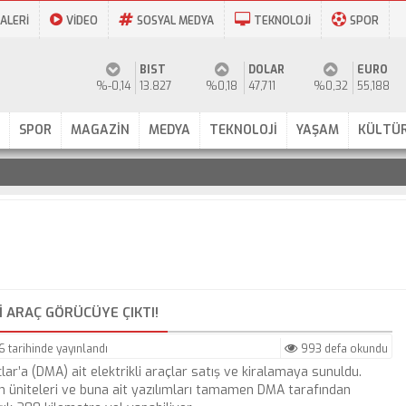
ALERİ
VİDEO
SOSYAL MEDYA
TEKNOLOJİ
SPOR
BIST
DOLAR
EURO
%-0,14
13.827
%0,18
47,711
%0,32
55,188
SPOR
MAGAZİN
MEDYA
TEKNOLOJİ
YAŞAM
KÜLTÜR
I ARAÇ GÖRÜCÜYE ÇIKTI!
26
tarihinde yayınlandı
993 defa okundu
lar’a (DMA) ait elektrikli araçlar satış ve kiralamaya sunuldu.
in üniteleri ve buna ait yazılımları tamamen DMA tarafından