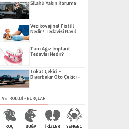
Silahlı Yakın Koruma
Vezikovajinal Fistül
Nedir? Tedavisi Nasıl
Olur?
Tüm Ağız İmplant
Tedavisi Nedir?
Tokat Çekici –
Diyarbakır Oto Çekici –
İstanbul Oto Çekici
ASTROLOJİ - BURÇLAR
KOÇ
BOĞA
İKİZLER
YENGEÇ