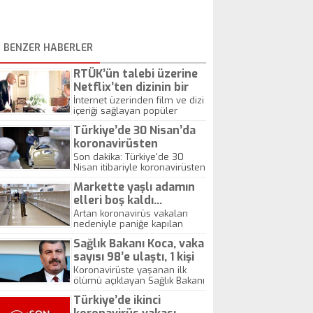
BENZER HABERLER
RTÜK’ün talebi üzerine
Netflix’ten dizinin bir
bölümü kaldırıldı
İnternet üzerinden film ve dizi
içeriği sağlayan popüler
platform Netflix, Ankara ile
Türkiye’de 30 Nisan’da
Washington arasındaki siyasi
ilişkilerin konu edinildiği
koronavirüsten
"Designated Survivor" dizisinin
ölenlerin sayısı 93
Son dakika: Türkiye'de 30
bir bölümünü RTÜK'ün isteği
Nisan itibariyle koronavirüsten
artarak 3 bin 174’e, vaka
üzerine Türkiye servisinden
hayatını kaybedenlerin sayısı
sayısı 120 bin 204’e
kaldırdığını duyurdu. Bu
Markette yaşlı adamın
93 artarak 3 bin 174'e, vaka
engelleme RTÜK eliyle
yükseldi
sayısı ise 2 bin 615 artarak
elleri boş kaldı…
Netflix'e ilk müdahale oldu.
120 bin 204'e yükseldi.
Artan koronavirüs vakaları
nedeniyle paniğe kapılan
Avrupalılar marketlerdeki
Sağlık Bakanı Koca, vaka
rafları boşalttı. Sosyal
medyada paylaşılan bir
sayısı 98’e ulaştı, 1 kişi
fotoğraf ise virüs nedeniyle
hayatını kaybetti
Koronavirüste yaşanan ilk
paniğe kapılmamanın ne
ölümü açıklayan Sağlık Bakanı
kadar önemli olduğunu
Koca, vaka sayısının 98'e
gösterdi. İngiltere'de bir
Türkiye’de ikinci
yükseldiğini açıklarken,
markette çekilen fotoğrafta,
vatandaşları 1-2 ay süreyle