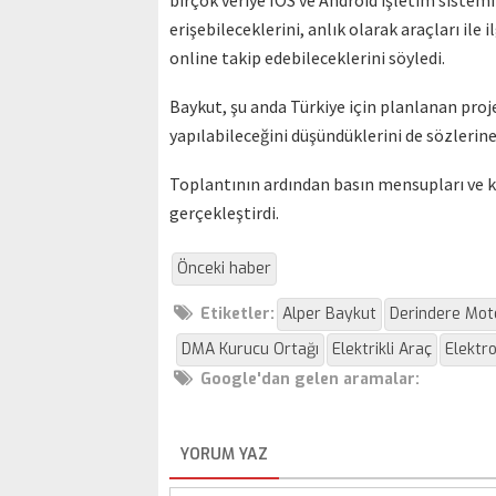
birçok veriye IOS ve Android işletim sistemi
erişebileceklerini, anlık olarak araçları ile i
online takip edebileceklerini söyledi.
Baykut, şu anda Türkiye için planlanan proje
yapılabileceğini düşündüklerini de sözlerine
Toplantının ardından basın mensupları ve ka
gerçekleştirdi.
Önceki haber
Etiketler:
Alper Baykut
Derindere Mot
DMA Kurucu Ortağı
Elektrikli Araç
Elektro
Google'dan gelen aramalar:
YORUM YAZ