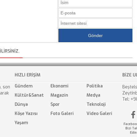
LIRSINIZ.
HIZLI ERİŞİM
BİZE U
Gündem
Ekonomi
Politika
, son
Beştels
larak
Zeytinb
Kültür&Sanat
Magazin
Medya
Tel: +9
Dünya
Spor
Teknoloji
Köşe Yazısı
Foto Galeri
Video Galeri
Yaşam
Faceboo
Bizi Ta
Edin