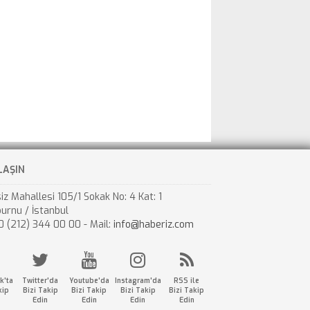
LAŞIN
iz Mahallesi 105/1 Sokak No: 4 Kat: 1
urnu / İstanbul
0 (212) 344 00 00 - Mail:
info@haberiz.com
k'ta
Twitter'da
Youtube'da
Instagram'da
RSS ile
kip
Bizi Takip
Bizi Takip
Bizi Takip
Bizi Takip
Edin
Edin
Edin
Edin