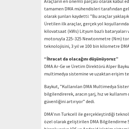
Araçların en önemli parçası olarak kabul edi
tamamen DMA mühendisleri tarafından gelişti
olarak şunları kaydetti: ”Bu araçlar yaklaşık
Üretilen ilk araçlar, gerçek yol koşullarında
kilovatsaat (kWs) Lityum bazlı bataryaları v
motoruyla 225-325 Newtonmetre (Nm) tork 
teknolojisini, 3 yıl ve 100 bin kilometre DM
“İhracat da olacağını düşünüyoruz”
DMA Ar-Ge ve Üretim Direktörü Alper Baykut i
multimedya sistemine ve uzaktan erişim tek
Baykut, ”Kullanılan DMA Multimedya Sistemi,
bilgilendirerek, aracın şarj, hız ve kullanım
güvenliğini artırıyor” dedi.
DMA’nın Turkcell ile gerçekleştirdiği teknol
özel olarak geliştirilen DMA Bilgilendirme Se