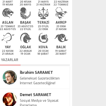
21 MART
20 NİSAN
21 MAYIS
22 HAZİRAN
19 NİSAN
20 MAYIS
21 HAZİRAN
22 TEMMUZ
ASLAN
BAŞAK
TERAZİ
AKREP
23 TEMMUZ
23 AĞUSTOS
23 EYLÜL
23 EKİM
22 AĞUSTOS
22 EYLÜL
22 EKİM
21 KASIM
YAY
OĞLAK
KOVA
BALIK
22 KASIM
22 ARALIK
20 OCAK
19 ŞUBAT
21 ARALIK
19 OCAK
18 ŞUBAT
20 MART
YAZARLAR
İbrahim SARAMET
Geleneksel Gazetecilikten
İnternet Gazeteciliğine!
Demet SARAMET
Sosyal Medya ve Siyasal
Pazarlama