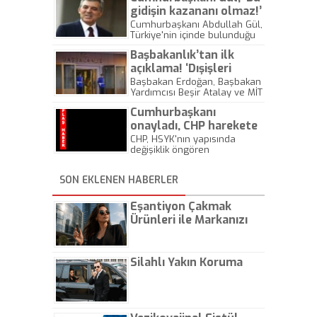
ziyarette bulundu.
gidişin kazananı olmaz!’
Cumhurbaşkanı Abdullah Gül,
Türkiye'nin içinde bulunduğu
bölgede son günlerde giderek
Başbakanlık’tan ilk
tırmanan çatışma ortamıyla
ilgili görüş ve çözüm
açıklama! ‘Dışişleri
önerilerini içeren bir açıklama
Bakanlığı açıklama
Başbakan Erdoğan, Başbakan
yaptı. Gül; Irak, Suriye,
Yardımcısı Beşir Atalay ve MİT
yapcak’
Afganistan ve Gazze'deki
Müsteşarı Hakan Fidan ile
sorunun çözümü konusunda
Cumhurbaşkanı
Musul'daki gelişmeler
isim vermeden uluslararası
hakkında toplantı yapıldı.
onayladı, CHP harekete
siyaset sahnesindeki güçlü
geçti!
CHP, HSYK'nın yapısında
devletlere çağrıda
değişiklik öngören
bulunurken, "Bu gidişin
düzenlemenin iptali ve
kazananı olmaz" vurgusunda
yürürlüğünün durdurulması
bulundu. Gül, "İsrail, Gazze’ye
SON EKLENEN HABERLER
için Anayasa Mahkemesi'ne
hava saldırılarını durdurmalı,
yeniden başvuruyor.
kara harekâtı yapmaya
kesinlikle tevessül
Eşantiyon Çakmak
etmemelidir" uyarısı da yaptı.
Ürünleri ile Markanızı
Günlük Hayatta Öne
Çıkarın
Silahlı Yakın Koruma