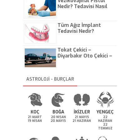
Vezikovajinal Fistül
Nedir? Tedavisi Nasıl
Olur?
Tüm Ağız İmplant
Tedavisi Nedir?
Tokat Çekici –
Diyarbakır Oto Çekici –
İstanbul Oto Çekici
ASTROLOJİ - BURÇLAR
KOÇ
BOĞA
İKİZLER
YENGEÇ
21 MART
20 NİSAN
21 MAYIS
22
19 NİSAN
20 MAYIS
21 HAZİRAN
HAZİRAN
22
TEMMUZ