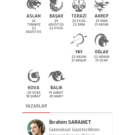
ASLAN
BAŞAK
TERAZİ
AKREP
23
23
23 EYLÜL
23 EKİM
TEMMUZ
AĞUSTOS
22 EKİM
21 KASIM
22
22 EYLÜL
AĞUSTOS
YAY
OĞLAK
22 KASIM
22 ARALIK
21 ARALIK
19 OCAK
KOVA
BALIK
20 OCAK
19 ŞUBAT
18 ŞUBAT
20 MART
YAZARLAR
İbrahim SARAMET
Geleneksel Gazetecilikten