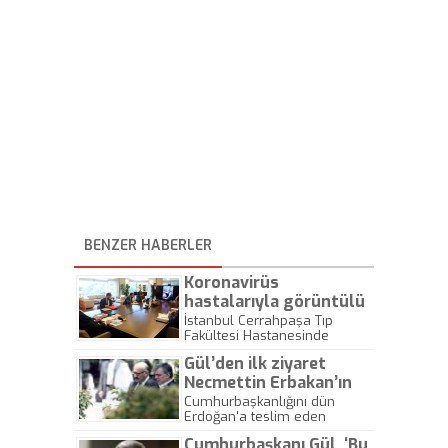
BENZER HABERLER
Koronavirüs
hastalarıyla görüntülü
görüşme yapan
İstanbul Cerrahpaşa Tıp
Fakültesi Hastanesinde
Cumhurbaşkanı Erdoğan
koronavirüs tedavisi gören
müjdeyi verdi
Gül’den ilk ziyaret
hastalar ile video konferans
yöntemiyle görüşen
Necmettin Erbakan’ın
Cumhurbaşkanı Recep Tayyip
kabrine
Cumhurbaşkanlığını dün
Erdoğan, "İnşallah bu belayı
Erdoğan'a teslim eden
yavaş yavaş atlatıyoruz.
Abdullah Gül tören sonrası
Güzel günler yakın." dedi.
Cumhurbaşkanı Gül, ‘Bu
geldiği İstanbul'da ilginç bir