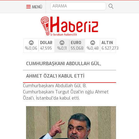
MENÜ
DOLAR
EURO
ALTIN
%0,06
47,595
%0,11
55,068
%0,48
6.527,273
CUMHURBAŞKANI ABDULLAH GÜL,
AHMET ÖZAL’I KABUL ETTI
Cumhurbaşkanı Abdullah Gül, 8.
Cumhurbaşkanı Turgut Özal'ın oğlu Ahmet
Özal'ı, İstanbul'da kabul etti.