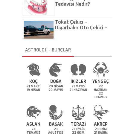
Tedavisi Nedir?
Tokat Çekici –
Diyarbakır Oto Çekici –
İstanbul Oto Çekici
ASTROLOJİ - BURÇLAR
KOÇ
BOĞA
İKİZLER
YENGEÇ
21 MART
20 NİSAN
21 MAYIS
22
19 NİSAN
20 MAYIS
21 HAZİRAN
HAZİRAN
22
TEMMUZ
ASLAN
BAŞAK
TERAZİ
AKREP
23
23
23 EYLÜL
23 EKİM
TEMMUZ
AĞUSTOS
22 EKİM
21 KASIM