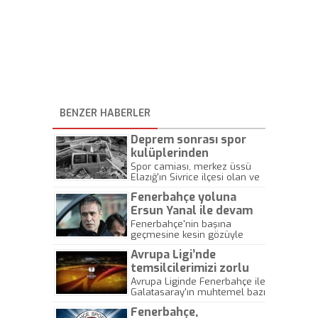
BENZER HABERLER
Deprem sonrası spor
kulüplerinden
seferberlik
Spor camiası, merkez üssü
Elazığ'ın Sivrice ilçesi olan ve
Malatya'da da şiddetli şekilde
Fenerbahçe yoluna
hissedilen 6.8 büyüklüğünden
depremin ardından
Ersun Yanal ile devam
seferberlik ilan etti.
edecek
Fenerbahçe'nin başına
geçmesine kesin gözüyle
bakılan Ersun Yanal, senelik
Avrupa Ligi’nde
12 milyon TL kazanacak.
temsilcilerimizi zorlu
rakipler bekliyor
Avrupa Liginde Fenerbahçe ile
Galatasaray'ın muhtemel bazı
rakipleri belli oldu. Beşiktaş'ın
Fenerbahçe,
muhtemel rakipleri ise,