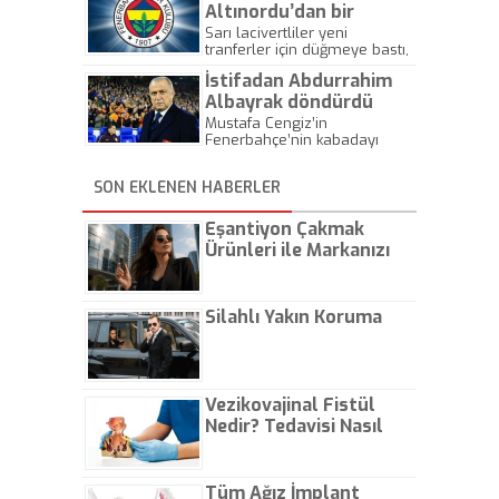
Malmö maçından sonra belli
Altınordu’dan bir
olacak.
transfer daha
Sarı lacivertliler yeni
tranferler için düğmeye bastı,
gerçekleştirdi
ilk transferi de gerçekleştirdi.
İstifadan Abdurrahim
Albayrak döndürdü
Mustafa Cengiz’in
Fenerbahçe’nin kabadayı
söylemine karşın kendisini
savunmamasına sinirlenen
SON EKLENEN HABERLER
Fatih Terim’in gemileri yaktığı
iddia edildi. İstifa kararı alan
başarılı teknik adamın Cengiz
Eşantiyon Çakmak
ve Albayrak'ın 4 saatlik büyük
Ürünleri ile Markanızı
uğraşı sonrası kararından
Günlük Hayatta Öne
güçlükle vazgeçirildiği öne
sürüldü.
Çıkarın
Silahlı Yakın Koruma
Vezikovajinal Fistül
Nedir? Tedavisi Nasıl
Olur?
Tüm Ağız İmplant