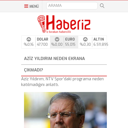
MENÜ
DOLAR
EURO
ALTIN
%0,16
47,700
%0,00
55,015
%0,30
6.511,895
AZIZ YILDIRIM NEDEN EKRANA
ÇIKMADI?
Aziz Yıldırım, NTV Spor’daki programa neden
katılmadığını anlattı.