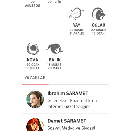
22
22 EYLÜL
AĞUSTOS
YAY
OĞLAK
22 KASIM
22 ARALIK
21 ARALIK
19 OCAK
KOVA
BALIK
20 OCAK
19 ŞUBAT
18 ŞUBAT
20 MART
YAZARLAR
İbrahim SARAMET
Geleneksel Gazetecilikten
İnternet Gazeteciliğine!
Demet SARAMET
Sosyal Medya ve Siyasal