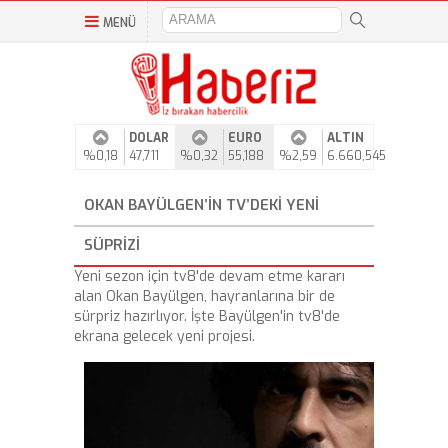
MENÜ
DOLAR
EURO
ALTIN
%0,18
47,711
%0,32
55,188
%2,59
6.660,545
OKAN BAYÜLGEN’IN TV’DEKI YENI
SÜPRIZI
Yeni sezon için tv8'de devam etme kararı
alan Okan Bayülgen, hayranlarına bir de
sürpriz hazırlıyor. İşte Bayülgen'in tv8'de
ekrana gelecek yeni projesi.