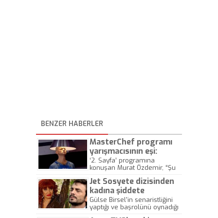
BENZER HABERLER
MasterChef programı
yarışmacısının eşi:
‘Sinirlendiği zaman
‘2. Sayfa’ programına
konuşan Murat Özdemir, “Şu
değişiyor’
an param yok, kartta varsa
Jet Sosyete dizisinden
onunla yemek yiyeceğiz”
kadına şiddete
gönderme
Gülse Birsel'in senaristliğini
yaptığı ve başrolünü oynadığı
'Jet Sosyete' dizisinin kadına