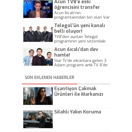
Acun TV8’e eski
şiddet sahnesi sosyal
medyada gündem oldu.
öğrencisini transfer
Dizide şarkıcı Sıla Gençoğlu'na
etti!
Acun Ilıcalı’nın
şiddet uyguladığı iddia edilen
programlarından biri olan Var
oyuncu Ahmet Kural'a
Mısın Yok Musun adlı
gönderme vardı.
Telegol’ün yeni kanalı
programda keşfedildikten
sonra Gülgün Feyman’dan
belli oluyor!
sunuculuk dersleri alan ve
TV8'den ayrılan Telegol
ardından NTV’de spikerliğe
programının yeni sezondaki
başlayan Nur Tuğba Algül
adresi belli oldu!
TV8'e transfer oldu.
Acun ılıcalı’dan dev
hamle!
Star Tv'de ekranlara gelen 3
Adam programı artık TV 8'de
yayınlanacak. Star Tv ise 1
kadın 2 adam programıyla
SON EKLENEN HABERLER
izleyecilerle buluşacak.
Eşantiyon Çakmak
Ürünleri ile Markanızı
Günlük Hayatta Öne
Çıkarın
Silahlı Yakın Koruma