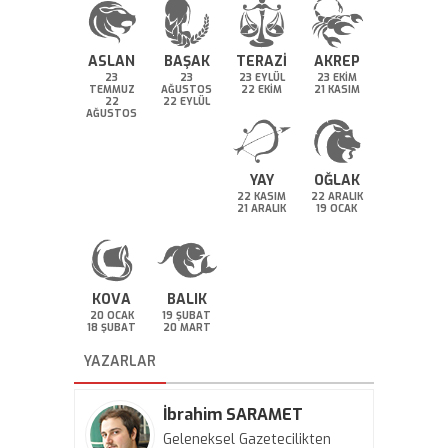
ASLAN
BAŞAK
TERAZİ
AKREP
23
23
23 EYLÜL
23 EKİM
TEMMUZ
AĞUSTOS
22 EKİM
21 KASIM
22
22 EYLÜL
AĞUSTOS
YAY
OĞLAK
22 KASIM
22 ARALIK
21 ARALIK
19 OCAK
KOVA
BALIK
20 OCAK
19 ŞUBAT
18 ŞUBAT
20 MART
YAZARLAR
İbrahim SARAMET
Geleneksel Gazetecilikten