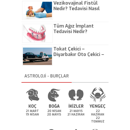
Vezikovajinal Fistül
Nedir? Tedavisi Nasıl
Olur?
Tüm Ağız İmplant
Tedavisi Nedir?
Tokat Çekici –
Diyarbakır Oto Çekici –
İstanbul Oto Çekici
ASTROLOJİ - BURÇLAR
KOÇ
BOĞA
İKİZLER
YENGEÇ
21 MART
20 NİSAN
21 MAYIS
22
19 NİSAN
20 MAYIS
21 HAZİRAN
HAZİRAN
22
TEMMUZ