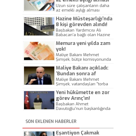
uygulaması sonlanıyor!
Uzun süre çalışanların daha
az emekli aylığı alması
uygulaması 2015 Aralık'ta son
Hazine Müsteşarlığı’nda
buluyor. 2015 yılı programına
göre emekli aylığı
8 kişi görevden alındı!
parametreleri değişecek,
Başbakan Yardımcısı Ali
uzun çalışan yüksek emekli
Babacan’a bağlı olan Hazine
aylığı alacak.
Müsteşarlığı’nda 8 bürokrat
Memura yeni yılda zam
görevden alındı.
yok!
Maliye Bakanı Mehmet
Şimşek, bütçe komisyonunda
milletvekilerinin sorularını
Maliye Bakanı açıkladı:
yanıtladı.
‘Bundan sonra af
olmayacak!’
Maliye Bakanı Mehmet
Şimşek, vatandaşları "torba
yasa" ile getirilen
Yeni hükümette en zor
kolaylıklardan yararlanmaya
davet etti ve "Artık bu türden
görev Arınç’ın!
beklentilerini de sınırlı
Başbakan Ahmet
tutsunlar. Bundan sonra bu
Davutoğlu'nun başkanlığında
anlamda bir af olmayacak"
bugün yapılan ilk Bakanlar
dedi.
Kurulu'nda 4 başbakan
SON EKLENEN HABERLER
yardımcısının görev
dağılımları da yapıldı. Beşir
Atalay'dan sonra çözüm
Eşantiyon Çakmak
süreci Başbakan Yardımcısı