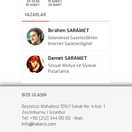
20 OCAK
19 ŞUBAT
18 ŞUBAT
20 MART
YAZARLAR
İbrahim SARAMET
Geleneksel Gazetecilikten
İnternet Gazeteciliğine!
Demet SARAMET
Sosyal Medya ve Siyasal
Pazarlama
BİZE ULAŞIN
Beştelsiz Mahallesi 105/1 Sokak No: 4 Kat: 1
Zeytinburnu / İstanbul
Tel: +90 (212) 344 00 00 - Mail:
info@haberiz.com