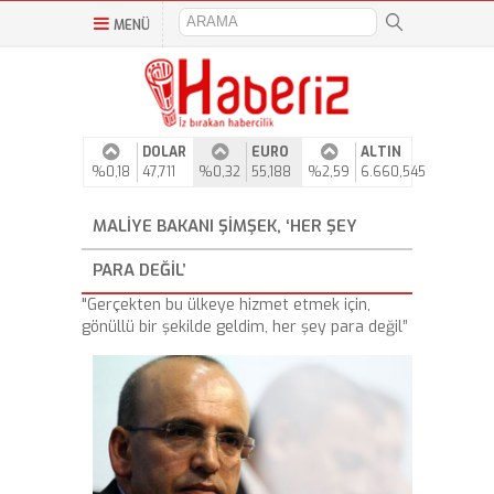
MENÜ
DOLAR
EURO
ALTIN
%0,18
47,711
%0,32
55,188
%2,59
6.660,545
MALIYE BAKANI ŞIMŞEK, ‘HER ŞEY
PARA DEĞIL’
"Gerçekten bu ülkeye hizmet etmek için,
gönüllü bir şekilde geldim, her şey para değil”