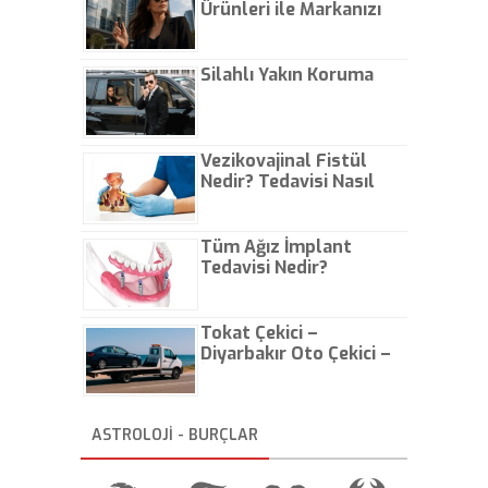
Ürünleri ile Markanızı
Bülent Arınç'a emanet edildi.
Günlük Hayatta Öne
Ekonominin patronluğu da
Başbakan Yardımcısı Ali
Çıkarın
Babacan'da kaldı.
Silahlı Yakın Koruma
Vezikovajinal Fistül
Nedir? Tedavisi Nasıl
Olur?
Tüm Ağız İmplant
Tedavisi Nedir?
Tokat Çekici –
Diyarbakır Oto Çekici –
İstanbul Oto Çekici
ASTROLOJİ - BURÇLAR