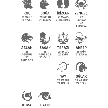
KOÇ
BOĞA
İKİZLER
YENGEÇ
21 MART
20 NİSAN
21 MAYIS
22
19 NİSAN
20 MAYIS
21 HAZİRAN
HAZİRAN
22
TEMMUZ
ASLAN
BAŞAK
TERAZİ
AKREP
23
23
23 EYLÜL
23 EKİM
TEMMUZ
AĞUSTOS
22 EKİM
21 KASIM
22
22 EYLÜL
AĞUSTOS
YAY
OĞLAK
22 KASIM
22 ARALIK
21 ARALIK
19 OCAK
KOVA
BALIK